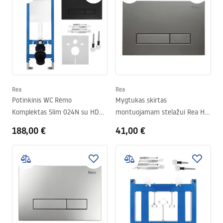
Rea
Rea
Potinkinis WC Rėmo
Mygtukas skirtas
Komplektas Slim 024N su HD
montuojamam stelažui Rea HD
Black Mygtuku
K011A-Q ir Slim 024N Titan
188,00 €
41,00 €