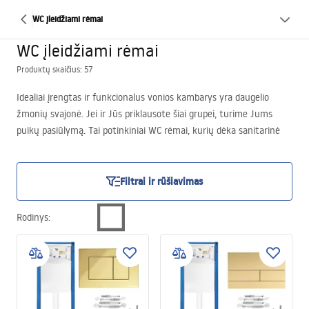
WC įleidžiami rėmai
WC įleidžiami rėmai
Produktų skaičius: 57
Idealiai įrengtas ir funkcionalus vonios kambarys yra daugelio
žmonių svajonė. Jei ir Jūs priklausote šiai grupei, turime Jums
puikų pasiūlymą. Tai potinkiniai WC rėmai, kurių dėka sanitarinė
sistema atrodys tvarkingai ir moderniai. Potinkinis WC rėmas
leidžia paslėpti ne tik nuleidimo bakelį, bet ir visus jam vedančius
pajungimus. Parduotuvėje Rea įsigysite praktiškus ir funkcionalius
Filtrai ir rūšiavimas
pakabinamus WC su rėmu. Čia rasite modelių, skirtų ne tik
klozetams, bet ir bide. Labai patogu įsigyti potinkinius WC,
Rodinys
:
parduodamus rinkiniais, sudarytais iš unitazo ir unitazo sėdynės,
prieinamų klasikinio arba su lėtu uždarymu varianto. Kiekvienas
potinkinis rėmas papildomai aprūpintas nuleidimo bakeliu ir
mygtukais jam valdyti, taip pat montavimui reikalingais priedais.