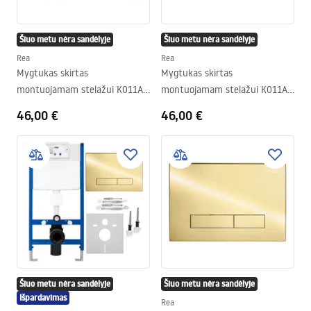
Šiuo metu nėra sandėlyje
Šiuo metu nėra sandėlyje
Rea
Rea
Mygtukas skirtas
Mygtukas skirtas
montuojamam stelažui K011A-
montuojamam stelažui K011A-
Q ir Slim024N Rea T Black Glass
Q ir Slim024N Rea T White
46,00 €
46,00 €
Glass
Šiuo metu nėra sandėlyje
Šiuo metu nėra sandėlyje
Išpardavimas
Rea