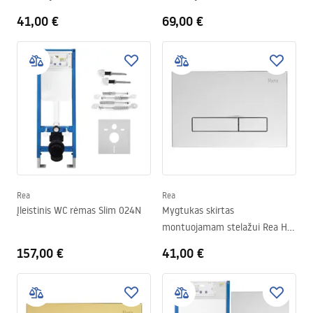
K011A-Q ir Slim 024N Black
Q ir Slim024N Rea T Titan
41,00 €
69,00 €
Rea
Rea
Įleistinis WC rėmas Slim 024N
Mygtukas skirtas
montuojamam stelažui Rea HD
K011A-Q ir Slim 024N Chrome
157,00 €
41,00 €