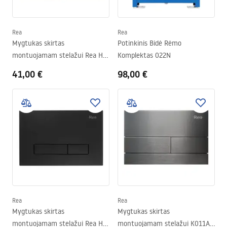
Rea
Rea
Mygtukas skirtas
Potinkinis Bidė Rėmo
montuojamam stelažui Rea HD
Komplektas 022N
K011A-Q and Slim 024N Satin
41,00 €
98,00 €
Rea
Rea
Mygtukas skirtas
Mygtukas skirtas
montuojamam stelažui Rea HD
montuojamam stelažui K011A-