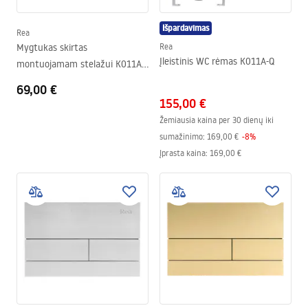
Išpardavimas
Rea
Mygtukas skirtas
Rea
Įleistinis WC rėmas K011A-Q
montuojamam stelažui K011A-
Q ir Slim024N Rea T Brush
69,00 €
Copper/Brushed Rose Gold
155,00 €
Žemiausia kaina per 30 dienų iki
sumažinimo:
169,00 €
-
8
%
Įprasta kaina
:
169,00 €