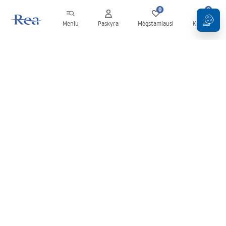
0
0
Meniu
Paskyra
Mėgstamiausi
Krepšelis
Naujienlaiškis
Sekite naujienas ir akcijas!
Prenumeruok
Įvesdami ir patvirtindami savo duomenis sutinkate gauti
naujienlaiškį pagal
Taisyklių
nuostatas.