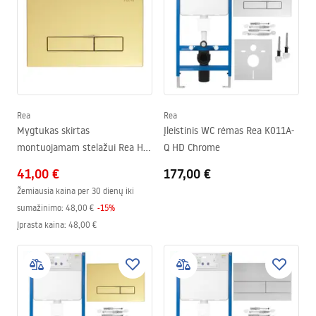
Rea
Rea
Mygtukas skirtas
Įleistinis WC rėmas Rea K011A-
montuojamam stelažui Rea HD
Q HD Chrome
K011A-Q ir Slim 024N Gold
41,00 €
177,00 €
Žemiausia kaina per 30 dienų iki
sumažinimo:
48,00 €
-
15
%
Įprasta kaina
:
48,00 €