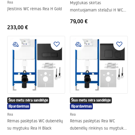
Rea
Mygtukas skirtas
Įleistinis WC rėmas Rea H Gold
montuojamam stelažui H WC
Gold
79,00 €
233,00 €
Šiuo metu nėra sandėlyje
Šiuo metu nėra sandėlyje
Išpardavimas
Išpardavimas
Rea
Rea
Rėmas paslėptas WC dubenėlių
Rėmas paslėptas Rea WC
su mygtuku Rea H Black
dubenėlių rinkinys su mygtuku