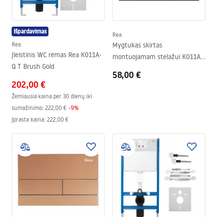
Išpardavimas
Rea
Rea
Mygtukas skirtas
Įleistinis WC rėmas Rea K011A-
montuojamam stelažui K011A-
Q T Brush Gold
Q ir Slim024N Rea T Black Matt
58,00 €
202,00 €
Žemiausia kaina per 30 dienų iki
sumažinimo:
222,00 €
-
9
%
Įprasta kaina
:
222,00 €