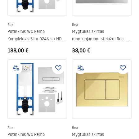
Rea
Rea
Potinkinis WC Rėmo
Mygtukas skirtas
Komplektas Slim 024N su HD
montuojamam stelažui Rea J
Gold Mygtuku
K011A-Q ir Slim 024N Satin
188,00 €
38,00 €
Rea
Rea
Potinkinis WC Rėmo
Mygtukas skirtas