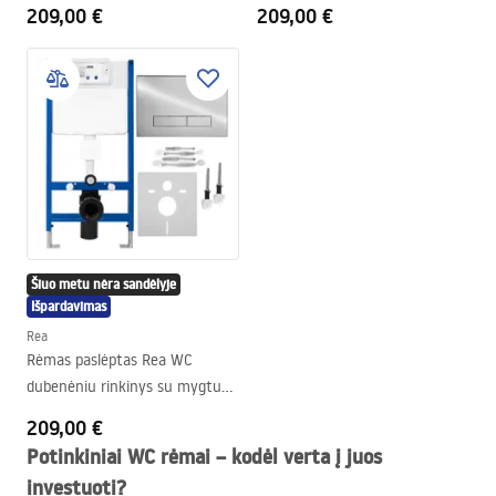
F Black
209,00 €
209,00 €
Šiuo metu nėra sandėlyje
Išpardavimas
Rea
Rėmas paslėptas Rea WC
dubenėniu rinkinys su mygtuku
H chromo
209,00 €
Potinkiniai WC rėmai – kodėl verta į juos
investuoti?