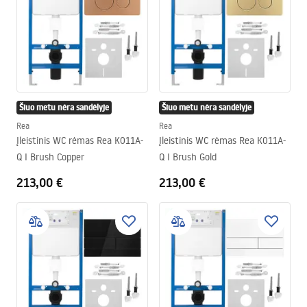
Šiuo metu nėra sandėlyje
Šiuo metu nėra sandėlyje
Rea
Rea
Įleistinis WC rėmas Rea K011A-
Įleistinis WC rėmas Rea K011A-
Q I Brush Copper
Q I Brush Gold
213,00 €
213,00 €