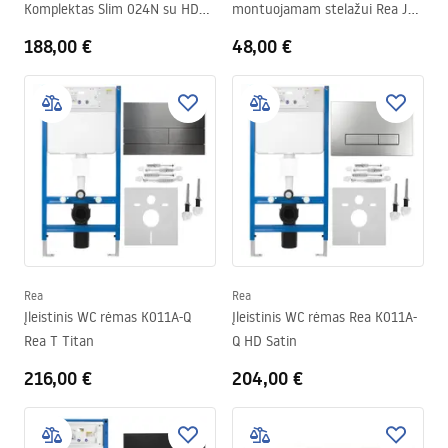
Komplektas Slim 024N su HD
montuojamam stelažui Rea J
Chrome Mygtuku
K011A-Q ir Slim 024N Gold
188,00 €
48,00 €
Rea
Rea
Įleistinis WC rėmas K011A-Q
Įleistinis WC rėmas Rea K011A-
Rea T Titan
Q HD Satin
216,00 €
204,00 €