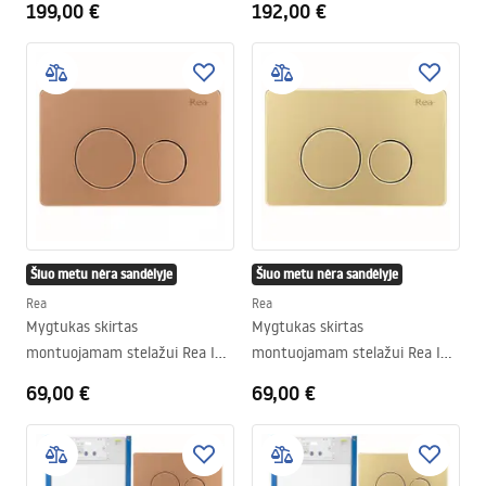
199,00 €
192,00 €
Šiuo metu nėra sandėlyje
Šiuo metu nėra sandėlyje
Rea
Rea
Mygtukas skirtas
Mygtukas skirtas
montuojamam stelažui Rea I
montuojamam stelažui Rea I
K011A-Q Copper Brush
K011A-Q Gold Brush
69,00 €
69,00 €