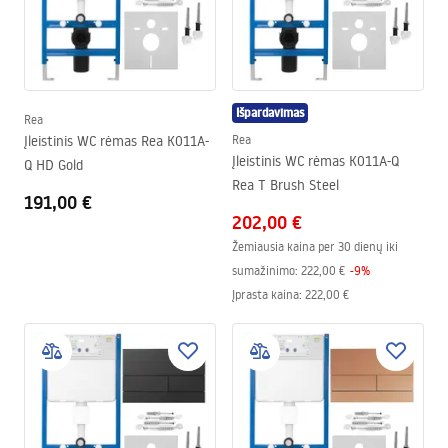
Išpardavimas
Rea
Įleistinis WC rėmas Rea K011A-
Rea
Įleistinis WC rėmas K011A-Q
Q HD Gold
Rea T Brush Steel
191,00 €
202,00 €
Žemiausia kaina per 30 dienų iki
sumažinimo:
222,00 €
-
9
%
Įprasta kaina
:
222,00 €