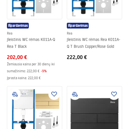
Išpardavimas
Išpardavimas
Rea
Rea
Įleistinis WC rėmas K011A-Q
Įleistinis WC rėmas Rea K011A-
Rea T Black
Q T Brush Copper/Rose Gold
202,00 €
222,00 €
Žemiausia kaina per 30 dienų iki
sumažinimo:
222,00 €
-
9
%
Įprasta kaina
:
222,00 €