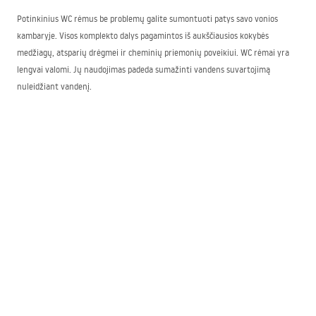
Potinkinius WC rėmus be problemų galite sumontuoti patys savo vonios
kambaryje. Visos komplekto dalys pagamintos iš aukščiausios kokybės
medžiagų, atsparių drėgmei ir cheminių priemonių poveikiui. WC rėmai yra
lengvai valomi. Jų naudojimas padeda sumažinti vandens suvartojimą
nuleidžiant vandenį.
Jei planuodami vonios kambario interjerą Jums svarbus jo funkcionalumas,
tinkamai parinktas potinkinis WC rėmas atitiks visus Jūsų lūkesčius šiuo
požiūriu. Sienoje paslėptas nuleidimo mechanizmas netrikdo tvarkingai
įrengtos patalpos vaizdo. WC rėmai puikiai tinka mažoms vonioms, leidžia
unitazą įrengti bet kurioje patalpos vietoje. Dėl jų unitazo dubenį galima
pritvirtinti ant sienos.
Rea parduotuvėje įsigytas potinkinis nuleidimo bakelis puikiai derės tiek
modernioje, tiek klasikinėje vonios erdvėje. Kiekvienam komplekto elementui
suteikiame atskirą garantiją. Kviečiame pasinaudoti mūsų pasiūlymu!