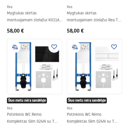
Rea
Rea
Mygtukas skirtas
Mygtukas skirtas
montuojamam stelažui K011A-
montuojamam stelažui Rea T
Q ir Slim024N Rea T Brush Steel
K011A-Q ir Slim 024N Gold
58,00 €
58,00 €
Brush
Šiuo metu nėra sandėlyje
Šiuo metu nėra sandėlyje
Rea
Rea
Potinkinis WC Rėmo
Potinkinis WC Rėmo
Komplektas Slim 024N su T
Komplektas Slim 024N su T
Black Glass Mygtuku
White Glass Mygtuku