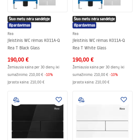
Šiuo metu nėra sandėlyje
Šiuo metu nėra sandėlyje
Išpardavimas
Išpardavimas
Rea
Rea
Įleistinis WC rėmas K011A-Q
Įleistinis WC rėmas K011A-Q
Rea T Black Glass
Rea T White Glass
190,00 €
190,00 €
Žemiausia kaina per 30 dienų iki
Žemiausia kaina per 30 dienų iki
sumažinimo:
210,00 €
-
10
%
sumažinimo:
210,00 €
-
10
%
Įprasta kaina
:
210,00 €
Įprasta kaina
:
210,00 €