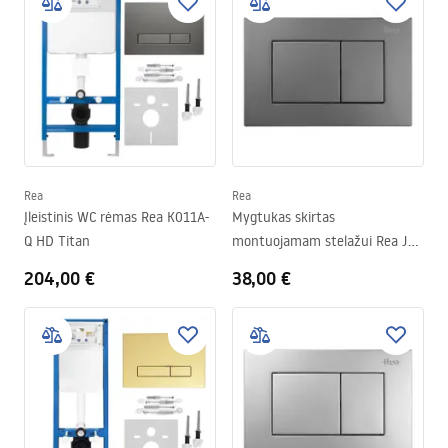
Rea
Rea
Įleistinis WC rėmas Rea K011A-
Mygtukas skirtas
Q HD Titan
montuojamam stelažui Rea J
K011A-Q ir Slim 024N Titan
204,00 €
38,00 €