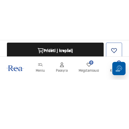
Pridėti į krepšelį
0
0
Meniu
Paskyra
Mėgstamiausi
Krepšelis
Naujienlaiškis
Sekite naujienas ir akcijas!