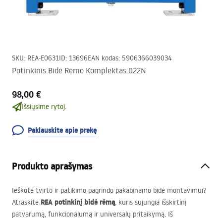
SKU
:
REA-E0631
ID
:
13696
EAN kodas
:
5906366039034
Potinkinis Bidė Rėmo Komplektas 022N
98,00 €
Išsiųsime rytoj.
Paklauskite apie prekę
Produkto aprašymas
Ieškote tvirto ir patikimo pagrindo pakabinamo bidė montavimui?
REA
potinkinį bidė rėmą
Atraskite
, kuris sujungia išskirtinį
patvarumą, funkcionalumą ir universalų pritaikymą. Iš