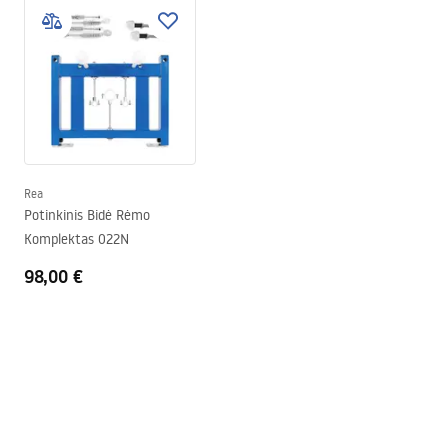
Instrukcja
Montavimo varžtų tarpai
18 cm, 23 cm
rea_zestaw_podtynkowy.pdf
Komplekte yra garso izoliacija
Ne
Garantija
Plieninei konstrukcijai – 120
mėn., kitiems elementams –
24 mėn
Rea
Potinkinis Bidė Rėmo
Komplektas 022N
98,00 €