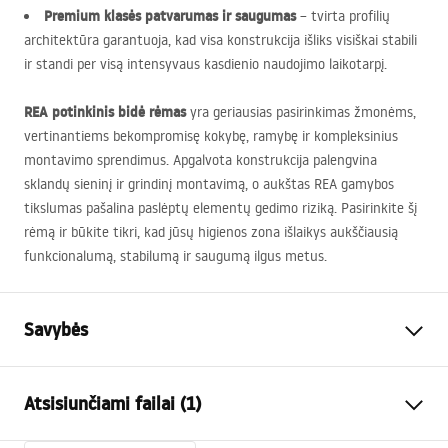
Premium klasės patvarumas ir saugumas
– tvirta profilių
architektūra garantuoja, kad visa konstrukcija išliks visiškai stabili
ir standi per visą intensyvaus kasdienio naudojimo laikotarpį.
REA
potinkinis bidė rėmas
yra geriausias pasirinkimas žmonėms,
vertinantiems bekompromisę kokybę, ramybę ir kompleksinius
montavimo sprendimus. Apgalvota konstrukcija palengvina
sklandų sieninį ir grindinį montavimą, o aukštas
REA
gamybos
tikslumas pašalina paslėptų elementų gedimo riziką. Pasirinkite šį
rėmą ir būkite tikri, kad jūsų higienos zona išlaikys aukščiausią
funkcionalumą, stabilumą ir saugumą ilgus metus.
Savybės
Stovo tipas
bidė
Atsisiunčiami failai (1)
Modelis
022N
Mažiausias montavimo gylis
90 mm