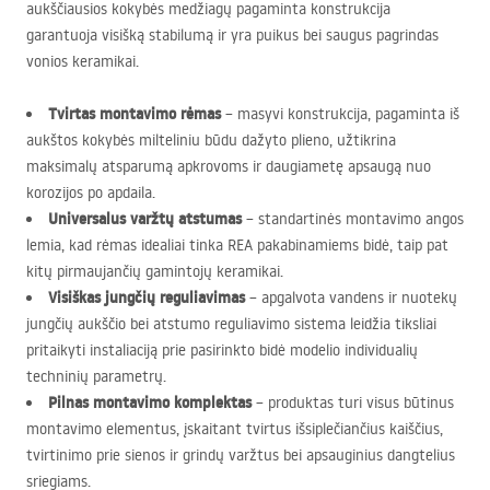
aukščiausios kokybės medžiagų pagaminta konstrukcija
garantuoja visišką stabilumą ir yra puikus bei saugus pagrindas
vonios keramikai.
Tvirtas montavimo rėmas
– masyvi konstrukcija, pagaminta iš
aukštos kokybės milteliniu būdu dažyto plieno, užtikrina
maksimalų atsparumą apkrovoms ir daugiametę apsaugą nuo
korozijos po apdaila.
Universalus varžtų atstumas
– standartinės montavimo angos
lemia, kad rėmas idealiai tinka
REA
pakabinamiems bidė, taip pat
kitų pirmaujančių gamintojų keramikai.
Visiškas jungčių reguliavimas
– apgalvota vandens ir nuotekų
jungčių aukščio bei atstumo reguliavimo sistema leidžia tiksliai
pritaikyti instaliaciją prie pasirinkto bidė modelio individualių
techninių parametrų.
Pilnas montavimo komplektas
– produktas turi visus būtinus
montavimo elementus, įskaitant tvirtus išsiplečiančius kaiščius,
tvirtinimo prie sienos ir grindų varžtus bei apsauginius dangtelius
sriegiams.