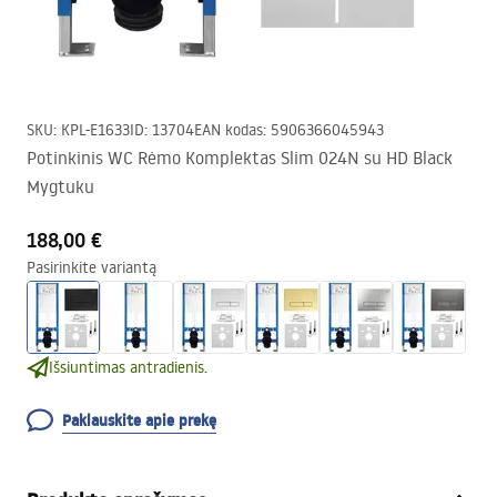
SKU
:
KPL-E1633
ID
:
13704
EAN kodas
:
5906366045943
Potinkinis WC Rėmo Komplektas Slim 024N su HD Black
Mygtuku
188,00 €
Pasirinkite variantą
Išsiuntimas antradienis.
Paklauskite apie prekę