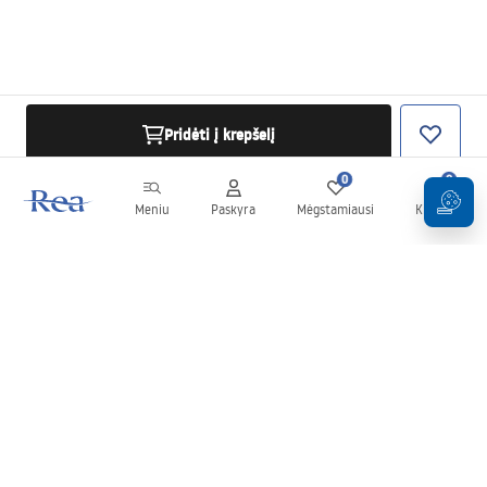
Pridėti į krepšelį
0
0
Meniu
Paskyra
Mėgstamiausi
Krepšelis
Naujienlaiškis
Sekite naujienas ir akcijas!
Prenumeruok