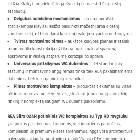
leidžia išlaikyti nepriekaištingą išvaizdą be neestetiškų pirštų
atspaudų.
Dvigubas nuleidimo mechanizmas
– du ergonomiški
stačiakampiai klavišai leidžia pasirinkti mažesnį arba didesnį
vandens kiekį, užtikrindami kasdienį realų jo suvartojimo taupymą.
Tvirtas montavimo rėmas
– aukštos kokybės plienas ir stabili
rėmo profilio konstrukcija užtikrina maksimalų atsparumą
apkrovoms ir visišką atsparumą korozijai po apdaila.
Universalus pritaikymas WC dubenims
– dėl standartinių
atstumų ir montavimo angų rėmas tinka tiek
REA
pakabinamiems
dubenims, tiek kitų gamintojų keramikai.
Pilnas montavimo komplektas
– produktas tiekiamas su visais
būtinais montavimo elementais, įskaitant jungiamųjų vamzdžių
rinkinį ir komplektą saugiam WC dubens pakabinimui.
REA
Slim 024N potinkinis WC komplektas su Typ HD mygtuku
yra puikus pasirinkimas žmonėms, vertinantiems paruoštus,
kompleksinius premium klasės sprendimus. Apgalvota architektūra
palengvina sklandų montavimą, o aukščiausia
REA
komponentų