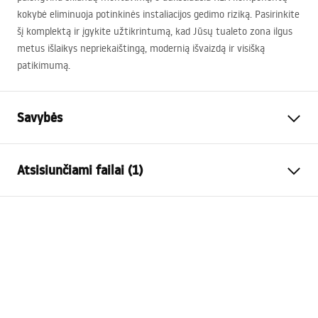
kokybė eliminuoja potinkinės instaliacijos gedimo riziką. Pasirinkite
šį komplektą ir įgykite užtikrintumą, kad Jūsų tualeto zona ilgus
metus išlaikys nepriekaištingą, modernią išvaizdą ir visišką
patikimumą.
Savybės
Stovo tipas
WC dubenims
Atsisiunčiami failai (1)
Modelis
024N
Suderinami nuleidimo
Tipas HD
Surinkimo instrukcija
mygtukai
Instrukcja_monta__u_i_obs__ugi_Stela__a_podtynkow
Mažiausias montavimo gylis
130 mm
ego__WC_SLIM_024N.pdf
Montavimo varžtų tarpai
18 cm, 23 cm
skalavimas
3 / 6
Komplekte yra garso izoliacija
Taip