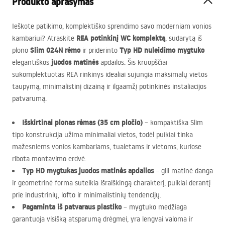
Produkto aprašymas
Ieškote patikimo, komplektiško sprendimo savo moderniam vonios
REA
potinkinį WC komplektą
kambariui? Atraskite
, sudarytą iš
Slim 024N rėmo
Typ HD nuleidimo mygtuko
plono
ir priderinto
juodos matinės
elegantiškos
apdailos. Šis kruopščiai
sukomplektuotas
REA
rinkinys idealiai sujungia maksimalų vietos
taupymą, minimalistinį dizainą ir ilgaamžį potinkinės instaliacijos
patvarumą.
Išskirtinai plonas rėmas (35 cm pločio)
– kompaktiška Slim
tipo konstrukcija užima minimaliai vietos, todėl puikiai tinka
mažesniems vonios kambariams, tualetams ir vietoms, kuriose
ribota montavimo erdvė.
Typ HD mygtukas juodos matinės apdailos
– gili matinė danga
ir geometrinė forma suteikia išraiškingą charakterį, puikiai derantį
prie industrinių, lofto ir minimalistinių tendencijų.
Pagaminta iš patvaraus plastiko
– mygtuko medžiaga
garantuoja visišką atsparumą drėgmei, yra lengvai valoma ir