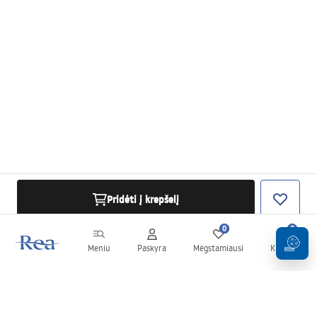
Pridėti į krepšelį
0
0
Meniu
Paskyra
Mėgstamiausi
Krepšelis
Naujienlaiškis