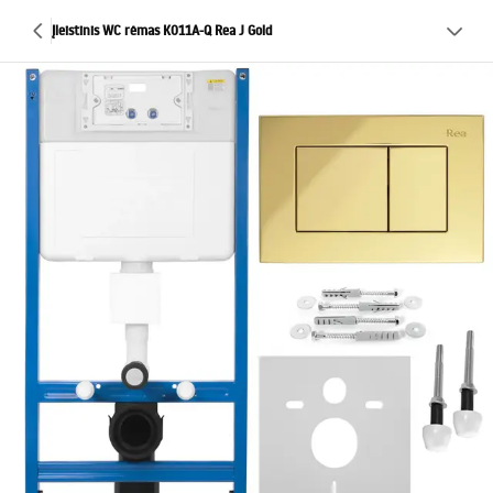
Įleistinis WC rėmas K011A-Q Rea J Gold