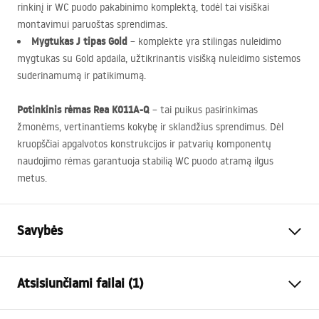
rinkinį ir WC puodo pakabinimo komplektą, todėl tai visiškai
montavimui paruoštas sprendimas.
Mygtukas J tipas Gold
– komplekte yra stilingas nuleidimo
mygtukas su Gold apdaila, užtikrinantis visišką nuleidimo sistemos
suderinamumą ir patikimumą.
Potinkinis rėmas Rea K011A-Q
– tai puikus pasirinkimas
žmonėms, vertinantiems kokybę ir sklandžius sprendimus. Dėl
kruopščiai apgalvotos konstrukcijos ir patvarių komponentų
naudojimo rėmas garantuoja stabilią WC puodo atramą ilgus
metus.
Savybės
Stovo tipas
WC dubenims
Atsisiunčiami failai (1)
Modelis
K011A-Q
Suderinami nuleidimo
J tipas