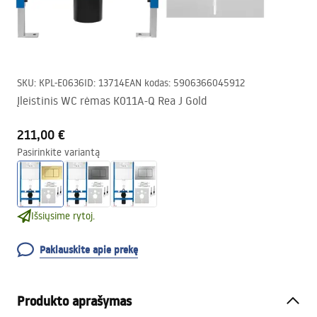
SKU
:
KPL-E0636
ID
:
13714
EAN kodas
:
5906366045912
Įleistinis WC rėmas K011A-Q Rea J Gold
211,00 €
Pasirinkite variantą
Išsiųsime rytoj.
Paklauskite apie prekę
Produkto aprašymas