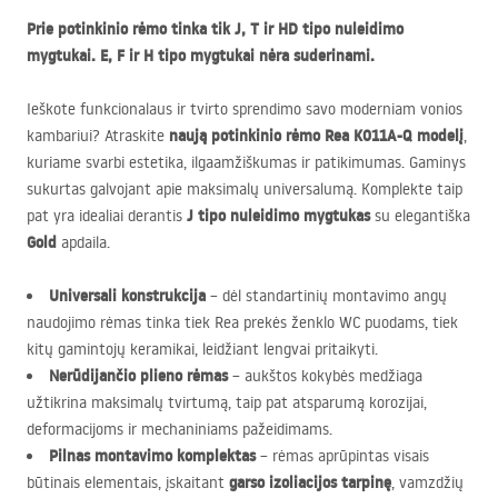
Prie potinkinio rėmo tinka tik J, T ir HD tipo nuleidimo
mygtukai. E, F ir H tipo mygtukai nėra suderinami.
Ieškote funkcionalaus ir tvirto sprendimo savo moderniam vonios
naują potinkinio rėmo Rea K011A-Q modelį
kambariui? Atraskite
,
kuriame svarbi estetika, ilgaamžiškumas ir patikimumas. Gaminys
sukurtas galvojant apie maksimalų universalumą. Komplekte taip
J tipo nuleidimo mygtukas
pat yra idealiai derantis
su elegantiška
Gold
apdaila.
Universali konstrukcija
– dėl standartinių montavimo angų
naudojimo rėmas tinka tiek Rea prekės ženklo WC puodams, tiek
kitų gamintojų keramikai, leidžiant lengvai pritaikyti.
Nerūdijančio plieno rėmas
– aukštos kokybės medžiaga
užtikrina maksimalų tvirtumą, taip pat atsparumą korozijai,
deformacijoms ir mechaniniams pažeidimams.
Pilnas montavimo komplektas
– rėmas aprūpintas visais
garso izoliacijos tarpinę
būtinais elementais, įskaitant
, vamzdžių