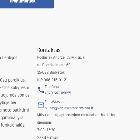
Prenumeruok
Kontaktas
 Lenkijos
Podlasiak Andrzej Cylwik sp. k.
ul. Przędzalniana 60
15-688 Białystok
jūsų poreikius,
NIP 966-216-01-21
Telefonas
kštos kokybės ir
+370 661 05655
izuojamės vonios
El. paštas
yboje bei
biuras@vonioskambarys-rea.lt
amete patirtimi
Mūsų klientų aptarnavimo komanda dirba darbo
 gaminiai yra
dienomis:
 funkcionalūs.
7:00–15:30
Sekite mus