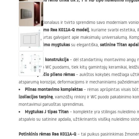
Prie potinkinio rėmo tinka tik J, T ir HD tipo nuleidimo mygtuk
suderinami.
Ieškote funkcionalaus ir tvirto sprendimo savo moderniam vonio
potinkinio rėmo Rea K011A-Q modelį
, kuriame svarbi estetika,
Gaminys sukurtas galvojant apie maksimalų universalumą. Komplek
J tipo nuleidimo mygtukas
satinine Titan apdai
su elegantiška,
Universali konstrukcija
– dėl standartinių montavimo angų n
prekės ženklo WC puodams, tiek kitų gamintojų keramikai, leidžian
Nerūdijančio plieno rėmas
– aukštos kokybės medžiaga užtik
atsparumą korozijai, deformacijoms ir mechaniniams pažeidimam
Pilnas montavimo komplektas
– rėmas aprūpintas visais būt
izoliacijos tarpinę
, vamzdžių rinkinį ir WC puodo pakabinimo komp
montavimui paruoštas sprendimas.
Mygtukas J tipas Titan
– komplekte yra stilingas nuleidimo 
atspalvio su satinine apdaila, užtikrinantis visišką nuleidimo s
Potinkinis rėmas Rea K011A-Q
– tai puikus pasirinkimas žmonėm