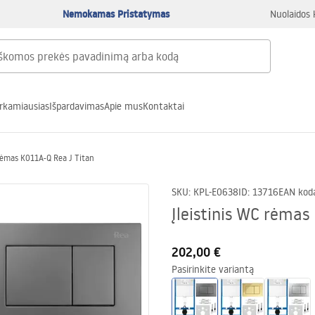
Nemokamas Pristatymas
Nuolaidos 
rkamiausias
Išpardavimas
Apie mus
Kontaktai
 rėmas K011A-Q Rea J Titan
SKU
:
KPL-E0638
ID
:
13716
EAN kod
Įleistinis WC rėmas
202,00 €
Pasirinkite variantą