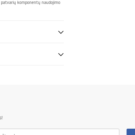
 ir patvarių komponentų naudojimo
s
50 mm
m
nstrukcijai – 120 mėn., kitiems
s!
 – 24 mėn