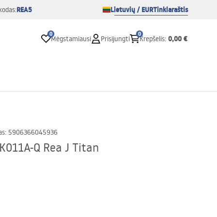
REA5
Lietuvių / EUR
Tinklaraštis
kodas:
0
0
0,00 €
Mėgstamiausi
Prisijungti
Krepšelis
:
as
:
5906366045936
 K011A-Q Rea J Titan