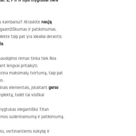
ai. E, F ir H tipo mygtukai nėra
naują
s kambariui? Atraskite
 ilgaamžiškumas ir patikimumas.
te taip pat yra idealiai derantis
la
.
audojimo rėmas tinka tiek Rea
t lengvai pritaikyti.
rina maksimalų tvirtumą, taip pat
s.
garso
inais elementais, įskaitant
lektą, todėl tai visiškai
mygtukas elegantiško Titan
istemos suderinamumą ir patikimumą.
s, vertinantiems kokybę ir