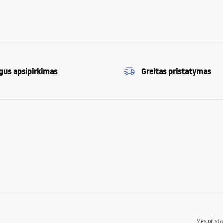
gus apsipirkimas
Greitas pristatymas
Mes prist