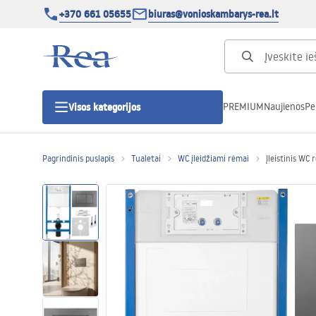
+370 661 05655
biuras@vonioskambarys-rea.lt
PREMIUM
Naujienos
Pe
Visos kategorijos
Pagrindinis puslapis
Tualetai
WC įleidžiami rėmai
Įleistinis WC
Dušo kabinos
Dušo durys
Vonios dušo padėklai
Linijiniai dušo kanalai