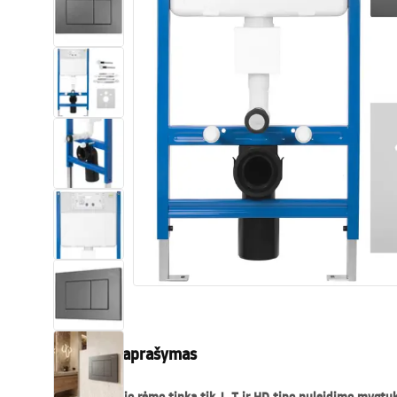
Tualetai
Praustuvas
Vonios ir ekranai
Vonios maišytuvai
Vonios dušai
Virtuvė
Vonios aksesuarai ir baldai
Produkto aprašymas