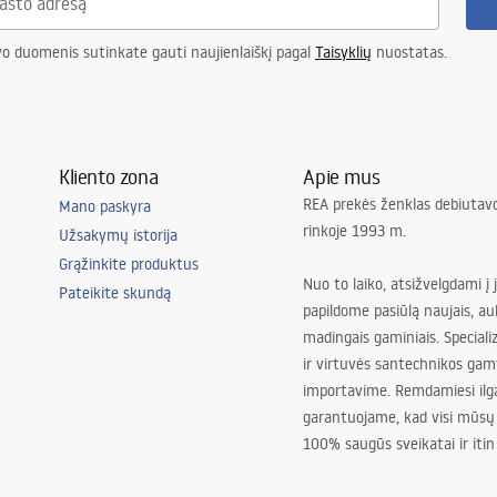
vo duomenis sutinkate gauti naujienlaiškį pagal
Taisyklių
nuostatas.
Kliento zona
Apie mus
REA prekės ženklas debiutavo
Mano paskyra
rinkoje 1993 m.
Užsakymų istorija
Grąžinkite produktus
Nuo to laiko, atsižvelgdami į 
Pateikite skundą
papildome pasiūlą naujais, au
madingais gaminiais. Special
ir virtuvės santechnikos gam
importavime. Remdamiesi ilg
garantuojame, kad visi mūsų
100% saugūs sveikatai ir itin