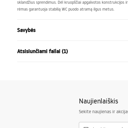
sklandžius sprendimus. Dėl kruopščiai apgalvotos konstrukcijos
rėmas garantuoja stabilią WC puodo atramą ilgus metus.
Savybės
Stovo tipas
WC dubenim
Atsisiunčiami failai (1)
Modelis
K011A-Q
Suderinami nuleidimo mygtukai
J tipas
Montavimo instrukcija
Mažiausias montavimo gylis
130 mm, 1
STELA___PODTYNKOWY_WC_K011A-Q.pdf
Montavimo varžtų tarpai
18 cm, 23 c
skalavimas
3 / 6
Naujienlaiškis
Komplekte yra garso izoliacija
Taip
Garantija
Plieninei ko
Sekite naujienas ir akcija
elementams