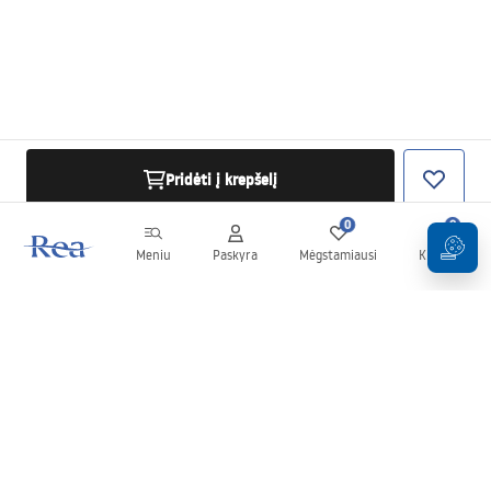
Pridėti į krepšelį
0
0
Meniu
Paskyra
Mėgstamiausi
Krepšelis
Naujienlaiškis
Sekite naujienas ir akcijas!