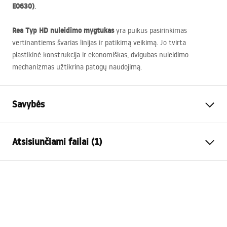
E0630)
.
Rea Typ HD nuleidimo mygtukas
yra puikus pasirinkimas
vertinantiems švarias linijas ir patikimą veikimą. Jo tvirta
plastikinė konstrukcija ir ekonomiškas, dvigubas nuleidimo
mechanizmas užtikrina patogų naudojimą.
Savybės
Spalva
Juoda
Atsisiunčiami failai (1)
Medžiaga
Plastikas
Aukštis
160
mm
Montavimo instrukcija
Plotis
245
mm
STELA___PODTYNKOWY_WC_K011A-Q.pdf
Gylis
35
mm
Suderinamas rėmas
K011A-Q , Slim 024N