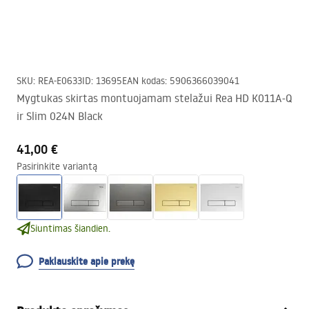
SKU
:
REA-E0633
ID
:
13695
EAN kodas
:
5906366039041
Mygtukas skirtas montuojamam stelažui Rea HD K011A-Q
ir Slim 024N Black
41,00 €
Pasirinkite variantą
Siuntimas šiandien.
Paklauskite apie prekę