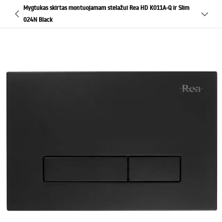
Mygtukas skirtas montuojamam stelažui Rea HD K011A-Q ir Slim
024N Black