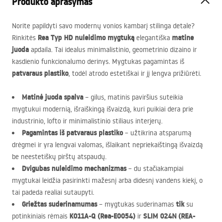
Produkto aprašymas
Norite papildyti savo modernų vonios kambarį stilinga detale?
Rea Typ HD nuleidimo mygtuką
matine
Rinkitės
elegantiška
juoda
apdaila. Tai idealus minimalistinio, geometrinio dizaino ir
kasdienio funkcionalumo derinys. Mygtukas pagamintas iš
patvaraus plastiko
, todėl atrodo estetiškai ir jį lengva prižiūrėti.
Matinė juoda spalva
– gilus, matinis paviršius suteikia
mygtukui modernią, išraiškingą išvaizdą, kuri puikiai dera prie
industrinio, lofto ir minimalistinio stiliaus interjerų.
Pagamintas iš patvaraus plastiko
– užtikrina atsparumą
drėgmei ir yra lengvai valomas, išlaikant nepriekaištingą išvaizdą
be neestetiškų pirštų atspaudų.
Dvigubas nuleidimo mechanizmas
– du stačiakampiai
mygtukai leidžia pasirinkti mažesnį arba didesnį vandens kiekį, o
tai padeda realiai sutaupyti.
Griežtas suderinamumas
tik
– mygtukas suderinamas
su
K011A-Q (Rea-E0054)
SLIM
024N (
REA
-
potinkiniais rėmais
ir