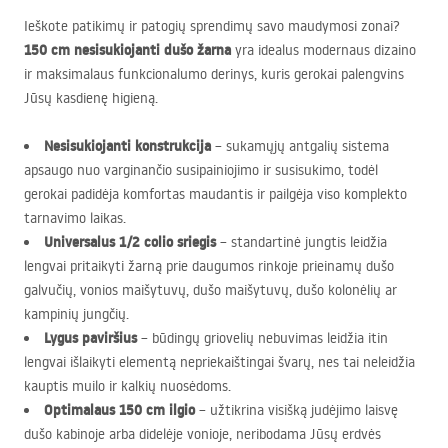
Ieškote patikimų ir patogių sprendimų savo maudymosi zonai?
150 cm nesisukiojanti dušo žarna
yra idealus modernaus dizaino
ir maksimalaus funkcionalumo derinys, kuris gerokai palengvins
Jūsų kasdienę higieną.
Nesisukiojanti konstrukcija
– sukamųjų antgalių sistema
apsaugo nuo varginančio susipainiojimo ir susisukimo, todėl
gerokai padidėja komfortas maudantis ir pailgėja viso komplekto
tarnavimo laikas.
Universalus 1/2 colio sriegis
– standartinė jungtis leidžia
lengvai pritaikyti žarną prie daugumos rinkoje prieinamų dušo
galvučių, vonios maišytuvų, dušo maišytuvų, dušo kolonėlių ar
kampinių jungčių.
Lygus paviršius
– būdingų griovelių nebuvimas leidžia itin
lengvai išlaikyti elementą nepriekaištingai švarų, nes tai neleidžia
kauptis muilo ir kalkių nuosėdoms.
Optimalaus 150 cm ilgio
– užtikrina visišką judėjimo laisvę
dušo kabinoje arba didelėje vonioje, neribodama Jūsų erdvės