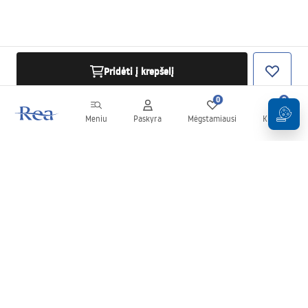
Pridėti į krepšelį
0
0
Meniu
Paskyra
Mėgstamiausi
Krepšelis
Naujienlaiškis
Sekite naujienas ir akcijas!
Prenumeruok