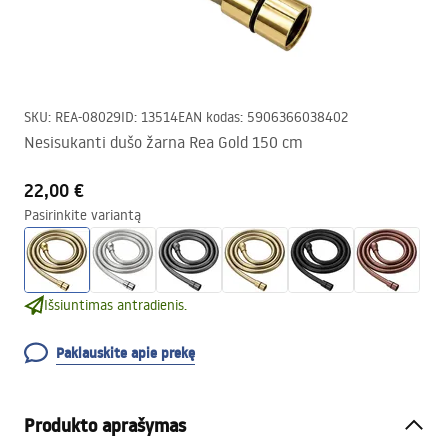
SKU
:
REA-08029
ID
:
13514
EAN kodas
:
5906366038402
Nesisukanti dušo žarna Rea Gold 150 cm
22,00 €
Pasirinkite variantą
Išsiuntimas antradienis.
Paklauskite apie prekę
Produkto aprašymas