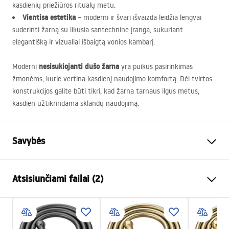
kasdienių priežiūros ritualų metu.
Vientisa estetika
– moderni ir švari išvaizda leidžia lengvai
suderinti žarną su likusia santechnine įranga, sukuriant
elegantišką ir vizualiai išbaigtą vonios kambarį.
nesisukiojanti dušo žarna
Moderni
yra puikus pasirinkimas
žmonėms, kurie vertina kasdienį naudojimo komfortą. Dėl tvirtos
konstrukcijos galite būti tikri, kad žarna tarnaus ilgus metus,
kasdien užtikrindama sklandų naudojimą.
Savybės
Ilgis(mm)
1500
mm
Atsisiunčiami failai (2)
Garantija
24 mėnesių
Medžiaga
Žalvaris, PVC, rubber
Saugos informacija
Svoris
1
kg
WARUNKI_BEZPIECZENSTWA_AKCESORIA_LAZIENKOWE.