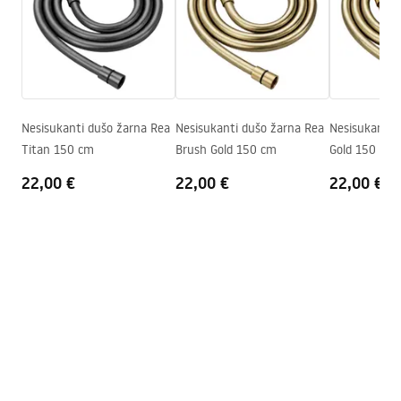
Gamintojo kodas
JS-017G
pdf
Spalva
Auksas
Garantijos sąlygos
Warranty_Terms_and_Conditions_Accessories_-_24.pdf
Nesisukanti dušo žarna Rea
Nesisukanti dušo žarna Rea
Nesisukanti 
Titan 150 cm
Brush Gold 150 cm
Gold 150 cm
22,00 €
22,00 €
22,00 €