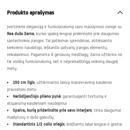
Produkto aprašymas
Įvertinkite eleganciją ir funkcionalumą savo maudymosi zonoje su
Rea dušo žarna
, kurios spalvą lengvai priderinsite prie daugumos
santechnikos įrangos. Tai patikimas sprendimas, atitiksiantis
kiekvieno naudotojo, ieškančio patvarių įrangos elementų,
reikalavimus. Pagaminta iš geriausių medžiagų, žarna užtikrins ne
tik visišką funkcionalumą, bet ir nepriekaištingą veikimą daugelį
metų.
150 cm ilgis
, užtikrinantis laisvą manevravimą kasdienio
prausimosi metu
Nerūdijančiojo plieno pynė
, garantuojanti tvirtumą ir
atsparumą kasdieniam naudojimui
Spalva, kurią priderinsite prie savo interjero
, tinka daugumai
maišytuvų ir dušo galvučių
Standartinis 1/2 colio sriegis
, leidžiantis labai lengvai ir greitai