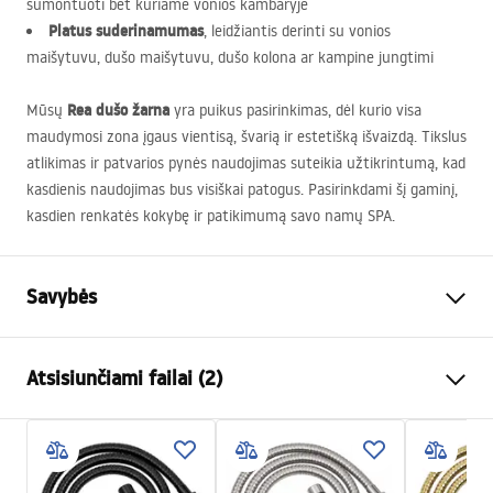
sumontuoti bet kuriame vonios kambaryje
Platus suderinamumas
, leidžiantis derinti su vonios
maišytuvu, dušo maišytuvu, dušo kolona ar kampine jungtimi
Rea dušo žarna
Mūsų
yra puikus pasirinkimas, dėl kurio visa
maudymosi zona įgaus vientisą, švarią ir estetišką išvaizdą. Tikslus
atlikimas ir patvarios pynės naudojimas suteikia užtikrintumą, kad
kasdienis naudojimas bus visiškai patogus. Pasirinkdami šį gaminį,
kasdien renkatės kokybę ir patikimumą savo namų
SPA
.
Savybės
Ilgis(mm)
1500
mm
Atsisiunčiami failai (2)
Garantija
24 mėnesių
Medžiaga
Nerūdijantis plienas, ABS
Saugos informacija
Svoris
1
kg
WARUNKI_BEZPIECZENSTWA_AKCESORIA_LAZIENKOWE.