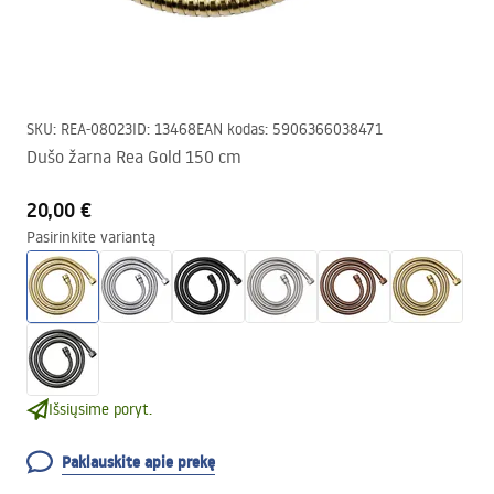
SKU
:
REA-08023
ID
:
13468
EAN kodas
:
5906366038471
Dušo žarna Rea Gold 150 cm
20,00 €
Pasirinkite variantą
Išsiųsime poryt.
Paklauskite apie prekę