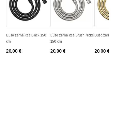
Gamintojo kodas
JS-016G
pdf
Spalva
Auksas
Garantijos sąlygos
Warranty_Terms_and_Conditions_Accessories_-_24.pdf
Dušo žarna Rea Black 150
Dušo žarna Rea Brush Nickel
cm
150 cm
20,00 €
20,00 €
20,00 €