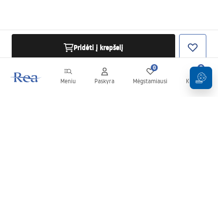
Pridėti į krepšelį
0
0
Meniu
Paskyra
Mėgstamiausi
Krepšelis
Naujienlaiškis
Sekite naujienas ir akcijas!
Prenumeruok