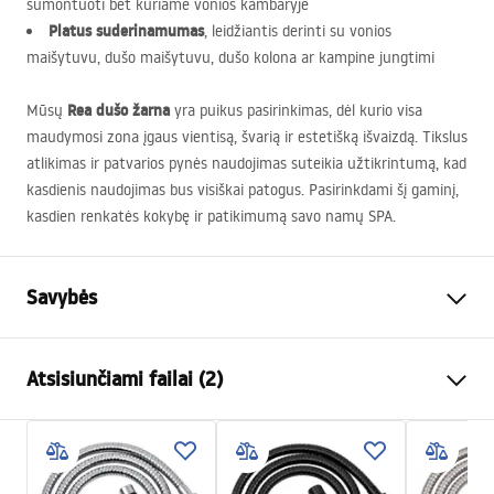
sumontuoti bet kuriame vonios kambaryje
Platus suderinamumas
, leidžiantis derinti su vonios
maišytuvu, dušo maišytuvu, dušo kolona ar kampine jungtimi
Rea dušo žarna
Mūsų
yra puikus pasirinkimas, dėl kurio visa
maudymosi zona įgaus vientisą, švarią ir estetišką išvaizdą. Tikslus
atlikimas ir patvarios pynės naudojimas suteikia užtikrintumą, kad
kasdienis naudojimas bus visiškai patogus. Pasirinkdami šį gaminį,
kasdien renkatės kokybę ir patikimumą savo namų
SPA
.
Savybės
Ilgis(mm)
1500
mm
Atsisiunčiami failai (2)
Garantija
24 mėnesių
Medžiaga
Nerūdijantis plienas, ABS
Saugos informacija
Svoris
1
kg
WARUNKI_BEZPIECZENSTWA_AKCESORIA_LAZIENKOWE.