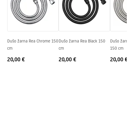
Gamintojo kodas
JS-016BRG
pdf
Spalva
Šlifuotas varis
Garantijos sąlygos
Warranty_Terms_and_Conditions_Accessories_-_24.pdf
Dušo žarna Rea Chrome 150
Dušo žarna Rea Black 150
Dušo žarna R
cm
cm
150 cm
20,00 €
20,00 €
20,00 €