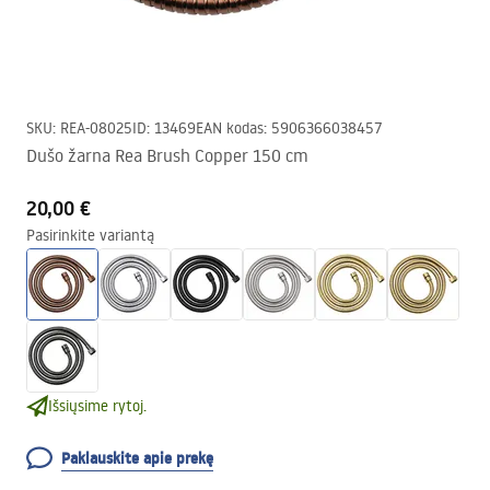
SKU
:
REA-08025
ID
:
13469
EAN kodas
:
5906366038457
Dušo žarna Rea Brush Copper 150 cm
20,00 €
Pasirinkite variantą
Išsiųsime rytoj.
Paklauskite apie prekę