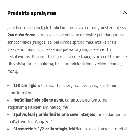
Produkto aprašymas
Įvertinkite eleganciją ir funkcionalumą savo maudymosi zonoje su
Rea dušo žarna
, kurios spalvą lengvai priderinsite prie daugumos
santechnikos įrangos. Tai patikimas sprendimas, atitiksiantis
kiekvieno naudotojo, ieškančio patvarių įrangos elementų,
reikalavimus. Pagaminta iš geriausių medžiagų, žarna užtikrins ne
tik visišką funkcionalumą, bet ir nepriekaištingą veikimą daugelį
metų.
150 cm ilgis
, užtikrinantis laisvą manevravimą kasdienio
prausimosi metu
Nerūdijančiojo plieno pynė
, garantuojanti tvirtumą ir
atsparumą kasdieniam naudojimui
Spalva, kurią priderinsite prie savo interjero
, tinka daugumai
maišytuvų ir dušo galvučių
Standartinis 1/2 colio sriegis
, leidžiantis labai lengvai ir greitai