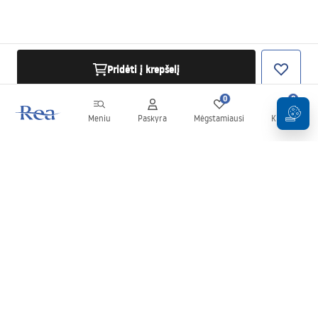
Pridėti į krepšelį
0
0
Meniu
Paskyra
Mėgstamiausi
Krepšelis
Naujienlaiškis
Sekite naujienas ir akcijas!
Prenumeruok