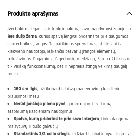
Produkto aprašymas
Įvertinkite eleganciją ir funkcionalumą savo maudymosi zonoje su
Rea dušo žarna
, kurios spalvą lengvai priderinsite prie daugumos
santechnikos įrangos. Tai patikimas sprendimas, atitiksiantis
kiekvieno naudotojo, ieškančio patvarių įrangos elementų,
reikalavimus. Pagaminta iš geriausių medžiagų, žarna užtikrins ne
tik visišką funkcionalumą, bet ir nepriekaištingą veikimą daugelį
metų.
150 cm ilgis
, užtikrinantis laisvą manevravimą kasdienio
prausimosi metu
Nerūdijančiojo plieno pynė
, garantuojanti tvirtumą ir
atsparumą kasdieniam naudojimui
Spalva, kurią priderinsite prie savo interjero
, tinka daugumai
maišytuvų ir dušo galvučių
Standartinis 1/2 colio sriegis
, leidžiantis labai lengvai ir greitai