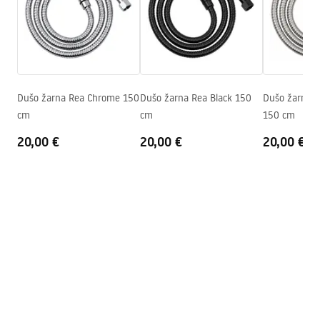
Gamintojo kodas
JS-016
pdf
Spalva
Chrome
Saugos informacija
WARUNKI_BEZPIECZENSTWA_AKCESORIA_LAZIENKOWE.
pdf
Dušo žarna Rea Chrome 150
Dušo žarna Rea Black 150
Dušo žarna R
cm
cm
150 cm
Garantijos sąlygos
20,00 €
20,00 €
20,00 €
Warranty_Terms_and_Conditions_Accessories_-_24.pdf