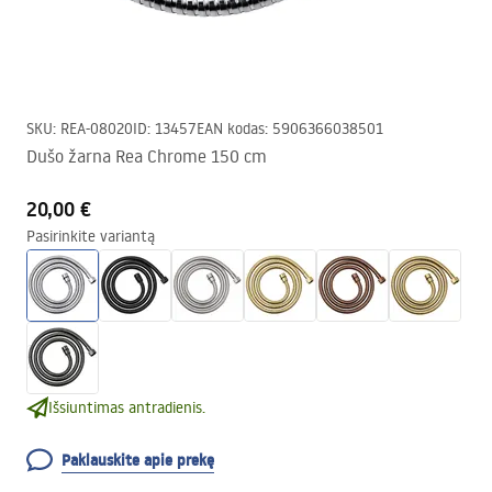
SKU
:
REA-08020
ID
:
13457
EAN kodas
:
5906366038501
Dušo žarna Rea Chrome 150 cm
20,00 €
Pasirinkite variantą
Išsiuntimas antradienis.
Paklauskite apie prekę