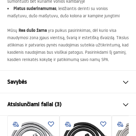
sumontuoti bet kuriame vonios kambaryje
Platus suderinamumas
, leidžiantis derinti su vonios
maišytuvu, dušo maišytuvu, dušo kolona ar kampine jungtimi
Rea dušo žarna
Mūsų
yra puikus pasirinkimas, dėl kurio visa
maudymosi zona įgaus vientisą, švarią ir estetišką išvaizdą. Tikslus
atlikimas ir patvarios pynės naudojimas suteikia užtikrintumą, kad
kasdienis naudojimas bus visiškai patogus. Pasirinkdami šį gaminį,
kasdien renkatės kokybę ir patikimumą savo namų
SPA
.
Savybės
Ilgis(mm)
1500
mm
Atsisiunčiami failai (3)
Garantija
24 mėnesių
Medžiaga
Nerūdijantis plienas, ABS
Saugos informacija
Svoris
1
kg
WARUNKI_BEZPIECZENSTWA_AKCESORIA_LAZIENKOWE.