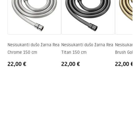
Gamintojo kodas
JS-017
pdf
Spalva
Chrome
Garantijos sąlygos
Warranty_Terms_and_Conditions_Accessories_-_24.pdf
Nesisukanti dušo žarna Rea
Nesisukanti dušo žarna Rea
Nesisukanti 
Chrome 150 cm
Titan 150 cm
Brush Gold 1
22,00 €
22,00 €
22,00 €