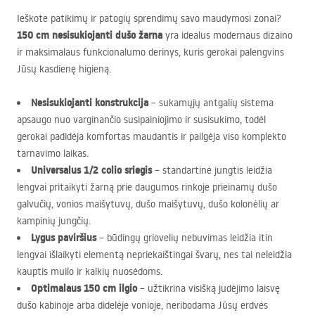
Ieškote patikimų ir patogių sprendimų savo maudymosi zonai?
150 cm nesisukiojanti dušo žarna
yra idealus modernaus dizaino
ir maksimalaus funkcionalumo derinys, kuris gerokai palengvins
Jūsų kasdienę higieną.
Nesisukiojanti konstrukcija
– sukamųjų antgalių sistema
apsaugo nuo varginančio susipainiojimo ir susisukimo, todėl
gerokai padidėja komfortas maudantis ir pailgėja viso komplekto
tarnavimo laikas.
Universalus 1/2 colio sriegis
– standartinė jungtis leidžia
lengvai pritaikyti žarną prie daugumos rinkoje prieinamų dušo
galvučių, vonios maišytuvų, dušo maišytuvų, dušo kolonėlių ar
kampinių jungčių.
Lygus paviršius
– būdingų griovelių nebuvimas leidžia itin
lengvai išlaikyti elementą nepriekaištingai švarų, nes tai neleidžia
kauptis muilo ir kalkių nuosėdoms.
Optimalaus 150 cm ilgio
– užtikrina visišką judėjimo laisvę
dušo kabinoje arba didelėje vonioje, neribodama Jūsų erdvės