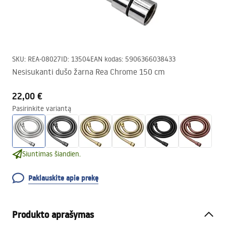
SKU
:
REA-08027
ID
:
13504
EAN kodas
:
5906366038433
Nesisukanti dušo žarna Rea Chrome 150 cm
22,00 €
Pasirinkite variantą
Siuntimas šiandien.
Paklauskite apie prekę
Produkto aprašymas