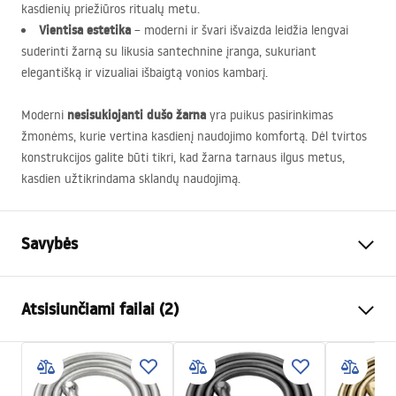
kasdienių priežiūros ritualų metu.
Vientisa estetika
– moderni ir švari išvaizda leidžia lengvai
suderinti žarną su likusia santechnine įranga, sukuriant
elegantišką ir vizualiai išbaigtą vonios kambarį.
nesisukiojanti dušo žarna
Moderni
yra puikus pasirinkimas
žmonėms, kurie vertina kasdienį naudojimo komfortą. Dėl tvirtos
konstrukcijos galite būti tikri, kad žarna tarnaus ilgus metus,
kasdien užtikrindama sklandų naudojimą.
Savybės
Ilgis(mm)
1500
mm
Atsisiunčiami failai (2)
Garantija
24 mėnesių
Medžiaga
Žalvaris, PVC, rubber
Saugos informacija
Svoris
1
kg
WARUNKI_BEZPIECZENSTWA_AKCESORIA_LAZIENKOWE.