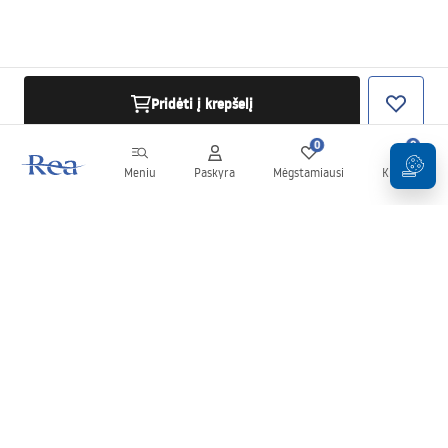
Pridėti į krepšelį
0
0
Meniu
Paskyra
Mėgstamiausi
Krepšelis
Naujienlaiškis
Sekite naujienas ir akcijas!
Prenumeruok