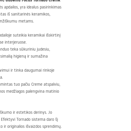
C dubeniu Focus Tornado Creme
.
ės apdailos, yra idealus pasirinkimas
as iš sanitarinės keramikos,
gaamžiškumu metams.
dailoje suteikia keramikai išskirtinį
se interjeruose.
anduo teka sūkuriniu judesiu,
simalią higieną ir sumažina
imui ir tinka daugumai rinkoje
a.
mintas tuo pačiu Creme atspalviu,
jamos medžiagos palengvina matinio
škumo ir estetikos derinys. Jo
. Efektyvi Tornado sistema daro šį
ir originalios išvaizdos sprendimų.