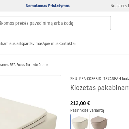
Nemokamas Pristatymas
Nuolaidos 
rkamiausias
Išpardavimas
Apie mus
Kontaktai
inamas REA Focus Tornado Creme
SKU
:
REA-C0363
ID
:
13746
EAN kod
Klozetas pakabina
212,00 €
Pasirinkite variantą