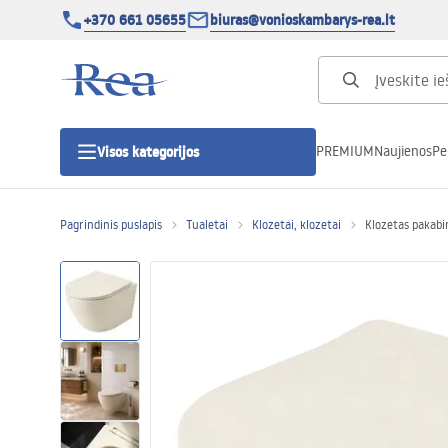
+370 661 05655
biuras@vonioskambarys-rea.lt
PREMIUM
Naujienos
Pe
Visos kategorijos
Pagrindinis puslapis
Tualetai
Klozetai, klozetai
Klozetas pakab
Dušo kabinos
Dušo durys
Vonios dušo padėklai
Linijiniai dušo kanalai