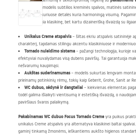
pakabinamu W
Atraskite modernumą ir bekompromisę higieną su
Šis išskirtinis modelis subtilios kreminės spalvos, matinės satinin
interjerams, kuriuose detalės kuria harmoningą visumą. Pagamint
dubuo sujungia klasikinę, bet kartu dizainerišką išvaizdą su il
Unikalus Creme atspalvis
– šiltas ekriu atspalvis satininėje ap
charakterį, tapdamas stilingu akcentu klasikiniuose ir moderniuo
Tornado nuleidimo sistema
– pažangi technologija, kurioje v
efektyviai nuvalydamas visą dubens paviršių. Tai garantuoja mak
nešvarumų kaupimąsi.
Aukštas suderinamumas
– modelis sukurtas lengvam montav
prieinamų potinkinių rėmų, tokių kaip Geberit, Grohe, Sanit ar Re
WC dubuo, sėdynė ir dangteliai
– kiekvienas elementas paga
todėl galima išlaikyti vientisumą ir estetišką išvaizdą, o naudo
paviršiaus švaros palaikymą.
Pakabinamas WC dubuo Focus Tornado Creme
yra puikus prakti
unikalus Creme atspalvis yra alternatyva klasikinei baltai spalvai
gaminį tinkamą žmonėms, ieškantiems aukšto higienos standarto 