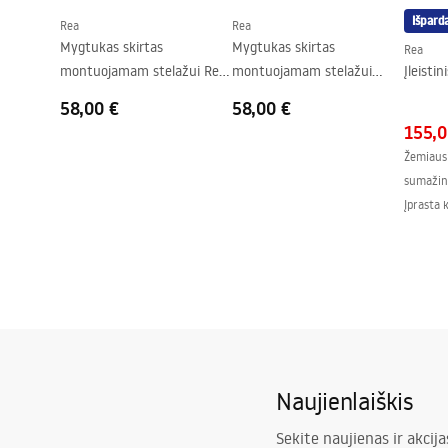
Išpard
Rea
Rea
Mygtukas skirtas
Mygtukas skirtas
Rea
montuojamam stelažui Rea
montuojamam stelažui
Įleisti
T K011A-Q ir Slim 024N Gold
K011A-Q ir Slim024N Rea T
58,00 €
58,00 €
Brush
Brush Steel
155,0
Žemiausi
sumažin
Įprasta 
Naujienlaiškis
Sekite naujienas ir akcija