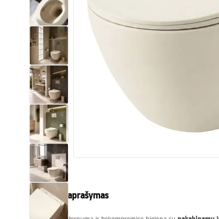
Tualetai
Praustuvas
Vonios ir ekranai
Vonios maišytuvai
Vonios dušai
Virtuvė
Vonios aksesuarai ir baldai
Produkto aprašymas