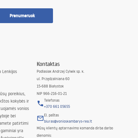
Prenumeruok
Kontaktas
 Lenkijos
Podlasiak Andrzej Cylwik sp. k.
ul. Przędzalniana 60
15-688 Białystok
jūsų poreikius,
NIP 966-216-01-21
Telefonas
kštos kokybės ir
+370 661 05655
izuojamės vonios
El. paštas
yboje bei
biuras@vonioskambarys-rea.lt
amete patirtimi
Mūsų klientų aptarnavimo komanda dirba darbo
 gaminiai yra
dienomis: