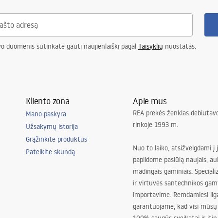
vo duomenis sutinkate gauti naujienlaiškį pagal
Taisyklių
nuostatas.
Kliento zona
Apie mus
REA prekės ženklas debiutavo
Mano paskyra
rinkoje 1993 m.
Užsakymų istorija
Grąžinkite produktus
Nuo to laiko, atsižvelgdami į 
Pateikite skundą
papildome pasiūlą naujais, au
madingais gaminiais. Special
ir virtuvės santechnikos gam
importavime. Remdamiesi ilg
garantuojame, kad visi mūsų