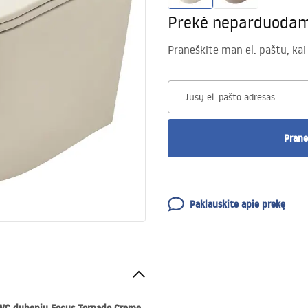
Prekė neparduoda
Praneškite man el. paštu, kai
Jūsų el. pašto adresas
Prane
Paklauskite apie prekę