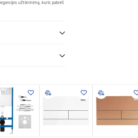
legancijos užtikrinimą, kuris pabrėš
a
nado
ion instructions
-montażu-misy-wc-video.mp4
keramika
bens spalvos