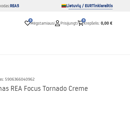
REA5
Lietuvių / EUR
Tinklaraštis
kodas:
0
0
0,00 €
Mėgstamiausi
Prisijungti
Krepšelis
:
as
:
5906366040962
mas REA Focus Tornado Creme