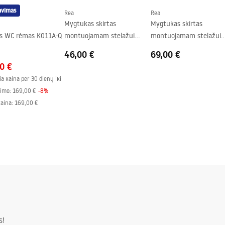
avimas
Rea
Rea
Mygtukas skirtas
Mygtukas skirtas
nis WC rėmas K011A-Q
montuojamam stelažui
montuojamam stelažui
K011A-Q ir Slim024N Rea T
K011A-Q ir Slim024N Re
46,00 €
69,00 €
White Glass
Brush Copper/Brushed R
0 €
Gold
a kaina per 30 dienų iki
imo:
169,00 €
-
8
%
kaina
:
169,00 €
s!