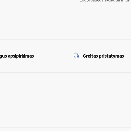
100% saugūs sveikatai ir itin
gus apsipirkimas
Greitas pristatymas