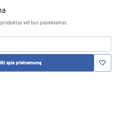
ma
 produktas vėl bus pasiekiamas.
šti apie prieinamumą