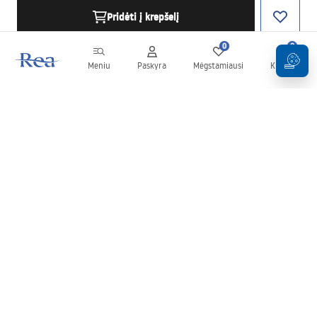
Pridėti į krepšelį
0
0
Meniu
Paskyra
Mėgstamiausi
Krepšelis
Naujienlaiškis
Sekite naujienas ir akcijas!
Prenumeruok
Įvesdami ir patvirtindami savo duomenis sutinkate gauti
naujienlaiškį pagal
Taisyklių
nuostatas.