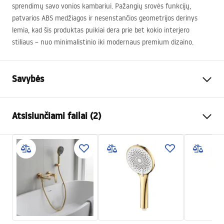
sprendimų savo vonios kambariui. Pažangių srovės funkcijų,
patvarios
ABS
medžiagos ir nesenstančios geometrijos derinys
lemia, kad šis produktas puikiai dera prie bet kokio interjero
stiliaus – nuo minimalistinio iki modernaus premium dizaino.
Savybės
Spalva
Chrome
Atsisiunčiami failai (2)
Medžiaga
Plastikas, ABS
Montavimo būdas
Prisukamas
Pielęgnacja
Plotis
110
mm
Pielęgnacja.pdf
Aukštis
235
mm
Garantija
24 mėnesių
Garantijos sąlygos
Warranty_Terms_and_Conditions_Accessories_-_24.pdf