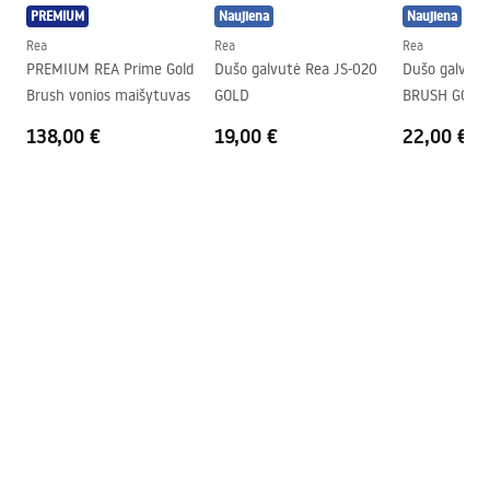
PREMIUM
Naujiena
Naujiena
Rea
Rea
Rea
PREMIUM REA Prime Gold
Dušo galvutė Rea JS-020
Dušo galvutė
Brush vonios maišytuvas
GOLD
BRUSH GOLD
138,00 €
19,00 €
22,00 €