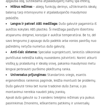
apgaubia odą, suteikdama atpalaiduojantį namų spa efektą,
Mišrus režimas
– abiejų funkcijų derinys, užtikrinantis idealų
balansą tarp intensyvumo ir atpalaiduojančio maudymosi
pobūdžio.
Lengva ir patvari
ABS
medžiaga:
Dušo galvutė pagaminta iš
aukštos kokybės
ABS
plastiko. Ši medžiaga pasižymi išskirtiniu
atsparumu drėgmei, korozijai ir aukštai temperatūrai. Be to, dėl
savo lengvumo ji apsaugo dušo padėklo arba vonios paviršių nuo
pažeidimų netyčia numetus dušo galvutę.
Anti-Calc sistema:
Specialiai suprojektuoti, lankstūs silikoniniai
purkštukai neleidžia kalkių nuosėdoms įsitvirtinti. Norint atkurti
visišką jų pralaidumą ir idealią srovę, pakanka maudymosi metu
lengvai perbraukti purškimo plokštumą ranka.
Universalus prijungimas:
Standartinis sriegis, esantis
ergonomiškos rankenos pagrinde, leidžia montuoti be problemų.
Dušo galvutė tinka bet kuriai tradicinei dušo žarnai, o jos
montavimui nereikia naudoti jokių įrankių.
Apvali dušo galvutė su 3 vandens tekėjimo režimais yra puikus
pasirinkimas žmonėms, ieškantiems patikimų ir universalių