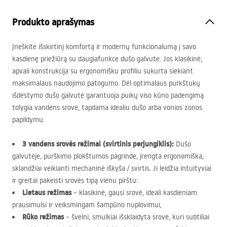
Produkto aprašymas
Įneškite išskirtinį komfortą ir modernų funkcionalumą į savo
kasdienę priežiūrą su daugiafunkce dušo galvute. Jos klasikinė,
apvali konstrukcija su ergonomišku profiliu sukurta siekiant
maksimalaus naudojimo patogumo. Dėl optimalaus purkštukų
išdėstymo dušo galvutė garantuoja puikų viso kūno padengimą
tolygia vandens srove, tapdama idealiu dušo arba vonios zonos
papildymu.
3 vandens srovės režimai (svirtinis perjungiklis):
Dušo
galvutėje, purškimo plokštumos pagrinde, įrengta ergonomiška,
sklandžiai veikianti mechaninė iškyša / svirtis. Ji leidžia intuityviai
ir greitai pakeisti srovės tipą vienu pirštu:
Lietaus režimas
– klasikinė, gausi srovė, ideali kasdieniam
prausimuisi ir veiksmingam šampūno nuplovimui,
Rūko režimas
– švelni, smulkiai išsklaidyta srovė, kuri subtiliai