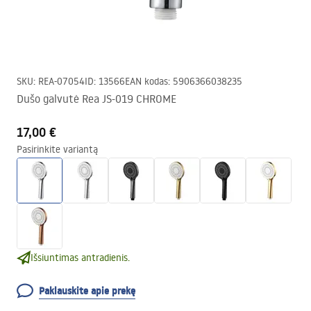
SKU
:
REA-07054
ID
:
13566
EAN kodas
:
5906366038235
Dušo galvutė Rea JS-019 CHROME
17,00 €
Pasirinkite variantą
Išsiuntimas antradienis.
Paklauskite apie prekę