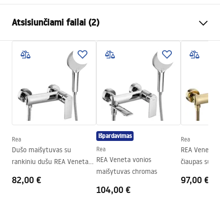
Spalva
Šlifuotas varis
Atsisiunčiami failai (2)
Medžiaga
Žalvaris
Montavimo būdas
Prisukamas
Pielęgnacja
Plotis
23
mm
Pielęgnacja.pdf
Aukštis
212
mm
Gylis
23
mm
Garantijos sąlygos
Garantija
24 mėnesių
Warranty_Terms_and_Conditions_Accessories_-_24.pdf
Išpardavimas
Rea
Rea
Dušo maišytuvas su
Rea
REA Veneta G
REA Veneta vonios
rankiniu dušu REA Veneta
čiaupas su ra
maišytuvas chromas
Chrome
82,00 €
97,00 €
104,00 €