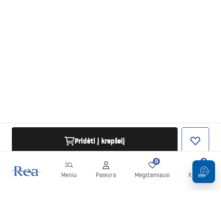
Pridėti į krepšelį
0
0
Meniu
Paskyra
Mėgstamiausi
Krepšelis
Naujienlaiškis