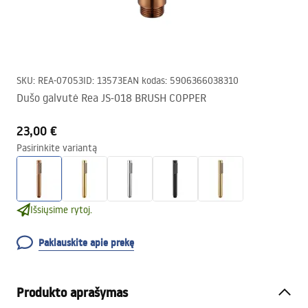
SKU
:
REA-07053
ID
:
13573
EAN kodas
:
5906366038310
Dušo galvutė Rea JS-018 BRUSH COPPER
23,00 €
Pasirinkite variantą
Išsiųsime rytoj.
Paklauskite apie prekę
Produkto aprašymas