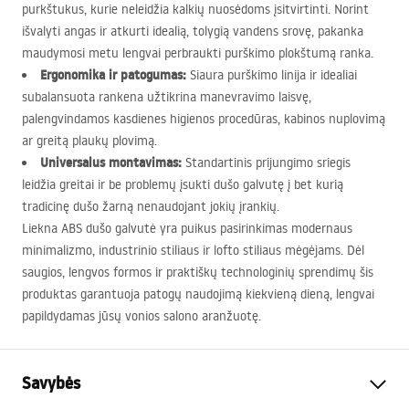
purkštukus, kurie neleidžia kalkių nuosėdoms įsitvirtinti. Norint
išvalyti angas ir atkurti idealią, tolygią vandens srovę, pakanka
maudymosi metu lengvai perbraukti purškimo plokštumą ranka.
Ergonomika ir patogumas:
Siaura purškimo linija ir idealiai
subalansuota rankena užtikrina manevravimo laisvę,
palengvindamos kasdienes higienos procedūras, kabinos nuplovimą
ar greitą plaukų plovimą.
Universalus montavimas:
Standartinis prijungimo sriegis
leidžia greitai ir be problemų įsukti dušo galvutę į bet kurią
tradicinę dušo žarną nenaudojant jokių įrankių.
Liekna
ABS
dušo galvutė yra puikus pasirinkimas modernaus
minimalizmo, industrinio stiliaus ir lofto stiliaus mėgėjams. Dėl
saugios, lengvos formos ir praktiškų technologinių sprendimų šis
produktas garantuoja patogų naudojimą kiekvieną dieną, lengvai
papildydamas jūsų vonios salono aranžuotę.
Savybės