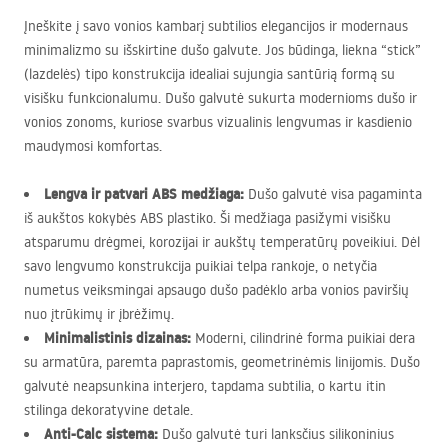
Įneškite į savo vonios kambarį subtilios elegancijos ir modernaus
minimalizmo su išskirtine dušo galvute. Jos būdinga, liekna “stick”
(lazdelės) tipo konstrukcija idealiai sujungia santūrią formą su
visišku funkcionalumu. Dušo galvutė sukurta modernioms dušo ir
vonios zonoms, kuriose svarbus vizualinis lengvumas ir kasdienio
maudymosi komfortas.
Lengva ir patvari
ABS
medžiaga:
Dušo galvutė visa pagaminta
iš aukštos kokybės
ABS
plastiko. Ši medžiaga pasižymi visišku
atsparumu drėgmei, korozijai ir aukštų temperatūrų poveikiui. Dėl
savo lengvumo konstrukcija puikiai telpa rankoje, o netyčia
numetus veiksmingai apsaugo dušo padėklo arba vonios paviršių
nuo įtrūkimų ir įbrėžimų.
Minimalistinis dizainas:
Moderni, cilindrinė forma puikiai dera
su armatūra, paremta paprastomis, geometrinėmis linijomis. Dušo
galvutė neapsunkina interjero, tapdama subtilia, o kartu itin
stilinga dekoratyvine detale.
Anti-Calc sistema:
Dušo galvutė turi lanksčius silikoninius