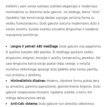
Įneškite į savo vonios kambarį subtilios elegancijos ir modernaus
minimalizmo su išskirtine dušo galvute. Jos būdinga, liekna “stick”
(lazdelės) tipo konstrukcija idealiai sujungia santūrią formą su
visišku funkcionalumu. Dušo galvutė sukurta modernioms dušo ir
vonios zonoms, kuriose svarbus vizualinis lengvumas ir kasdienio
maudymosi komfortas.
Lengva ir patvari
ABS
medžiaga:
Dušo galvutė visa pagaminta
iš aukštos kokybės
ABS
plastiko. Ši medžiaga pasižymi visišku
atsparumu drėgmei, korozijai ir aukštų temperatūrų poveikiui. Dėl
savo lengvumo konstrukcija puikiai telpa rankoje, o netyčia
numetus veiksmingai apsaugo dušo padėklo arba vonios paviršių
nuo įtrūkimų ir įbrėžimų.
Minimalistinis dizainas:
Moderni, cilindrinė forma puikiai dera
su armatūra, paremta paprastomis, geometrinėmis linijomis. Dušo
galvutė neapsunkina interjero, tapdama subtilia, o kartu itin
stilinga dekoratyvine detale.
Anti-Calc sistema:
Dušo galvutė turi lanksčius silikoninius