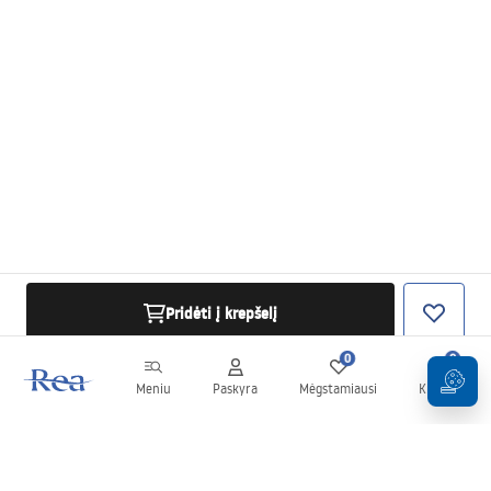
Pridėti į krepšelį
0
0
Meniu
Paskyra
Mėgstamiausi
Krepšelis
Naujienlaiškis