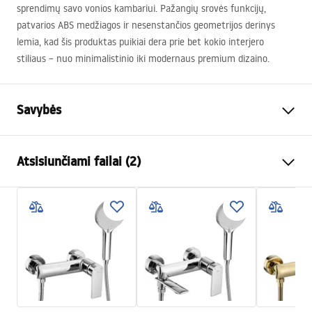
sprendimų savo vonios kambariui. Pažangių srovės funkcijų,
patvarios
ABS
medžiagos ir nesenstančios geometrijos derinys
lemia, kad šis produktas puikiai dera prie bet kokio interjero
stiliaus – nuo minimalistinio iki modernaus premium dizaino.
Savybės
Spalva
Šlifuotas plienas
Atsisiunčiami failai (2)
Medžiaga
Plastikas, ABS
Montavimo būdas
Prisukamas
Pielęgnacja
Plotis
110
mm
Pielęgnacja.pdf
Aukštis
235
mm
Garantija
24 mėnesių
Garantijos sąlygos
Warranty_Terms_and_Conditions_Accessories_-_24.pdf