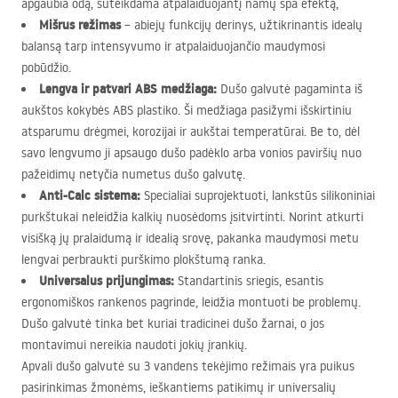
apgaubia odą, suteikdama atpalaiduojantį namų spa efektą,
Mišrus režimas
– abiejų funkcijų derinys, užtikrinantis idealų
balansą tarp intensyvumo ir atpalaiduojančio maudymosi
pobūdžio.
Lengva ir patvari
ABS
medžiaga:
Dušo galvutė pagaminta iš
aukštos kokybės
ABS
plastiko. Ši medžiaga pasižymi išskirtiniu
atsparumu drėgmei, korozijai ir aukštai temperatūrai. Be to, dėl
savo lengvumo ji apsaugo dušo padėklo arba vonios paviršių nuo
pažeidimų netyčia numetus dušo galvutę.
Anti-Calc sistema:
Specialiai suprojektuoti, lankstūs silikoniniai
purkštukai neleidžia kalkių nuosėdoms įsitvirtinti. Norint atkurti
visišką jų pralaidumą ir idealią srovę, pakanka maudymosi metu
lengvai perbraukti purškimo plokštumą ranka.
Universalus prijungimas:
Standartinis sriegis, esantis
ergonomiškos rankenos pagrinde, leidžia montuoti be problemų.
Dušo galvutė tinka bet kuriai tradicinei dušo žarnai, o jos
montavimui nereikia naudoti jokių įrankių.
Apvali dušo galvutė su 3 vandens tekėjimo režimais yra puikus
pasirinkimas žmonėms, ieškantiems patikimų ir universalių