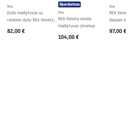
Išpardavimas
Rea
Rea
Dušo maišytuvas su
Rea
REA Veneta G
REA Veneta vonios
rankiniu dušu REA Veneta
čiaupas su ra
maišytuvas chromas
Chrome
82,00 €
97,00 €
104,00 €