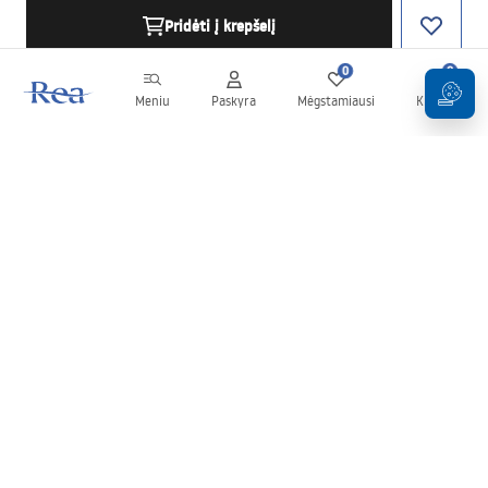
Pridėti į krepšelį
0
0
Meniu
Paskyra
Mėgstamiausi
Krepšelis
Naujienlaiškis
Sekite naujienas ir akcijas!
Prenumeruok
Įvesdami ir patvirtindami savo duomenis sutinkate gauti
naujienlaiškį pagal
Taisyklių
nuostatas.