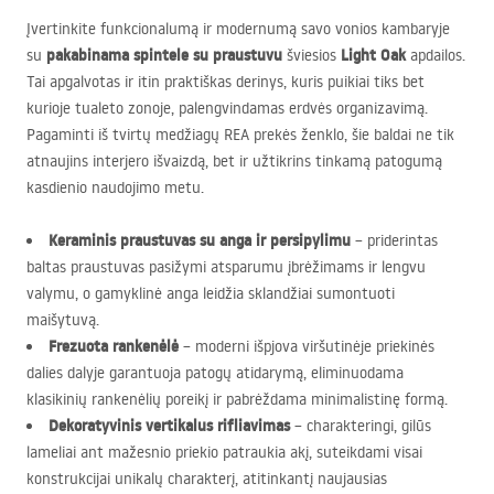
Įvertinkite funkcionalumą ir modernumą savo vonios kambaryje
pakabinama spintele su praustuvu
Light Oak
su
šviesios
apdailos.
Tai apgalvotas ir itin praktiškas derinys, kuris puikiai tiks bet
kurioje tualeto zonoje, palengvindamas erdvės organizavimą.
Pagaminti iš tvirtų medžiagų
REA
prekės ženklo, šie baldai ne tik
atnaujins interjero išvaizdą, bet ir užtikrins tinkamą patogumą
kasdienio naudojimo metu.
Keraminis praustuvas su anga ir persipylimu
– priderintas
baltas praustuvas pasižymi atsparumu įbrėžimams ir lengvu
valymu, o gamyklinė anga leidžia sklandžiai sumontuoti
maišytuvą.
Frezuota rankenėlė
– moderni išpjova viršutinėje priekinės
dalies dalyje garantuoja patogų atidarymą, eliminuodama
klasikinių rankenėlių poreikį ir pabrėždama minimalistinę formą.
Dekoratyvinis vertikalus rifliavimas
– charakteringi, gilūs
lameliai ant mažesnio priekio patraukia akį, suteikdami visai
konstrukcijai unikalų charakterį, atitinkantį naujausias