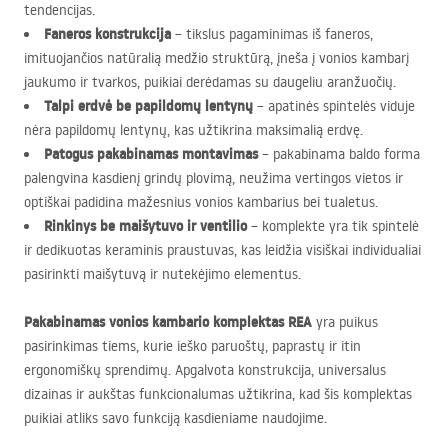
tendencijas.
Faneros konstrukcija
– tikslus pagaminimas iš faneros,
imituojančios natūralią medžio struktūrą, įneša į vonios kambarį
jaukumo ir tvarkos, puikiai derėdamas su daugeliu aranžuočių.
Talpi erdvė be papildomų lentynų
– apatinės spintelės viduje
nėra papildomų lentynų, kas užtikrina maksimalią erdvę.
Patogus pakabinamas montavimas
– pakabinama baldo forma
palengvina kasdienį grindų plovimą, neužima vertingos vietos ir
optiškai padidina mažesnius vonios kambarius bei tualetus.
Rinkinys be maišytuvo ir ventilio
– komplekte yra tik spintelė
ir dedikuotas keraminis praustuvas, kas leidžia visiškai individualiai
pasirinkti maišytuvą ir nutekėjimo elementus.
Pakabinamas vonios kambario komplektas
REA
yra puikus
pasirinkimas tiems, kurie ieško paruoštų, paprastų ir itin
ergonomiškų sprendimų. Apgalvota konstrukcija, universalus
dizainas ir aukštas funkcionalumas užtikrina, kad šis komplektas
puikiai atliks savo funkciją kasdieniame naudojime.