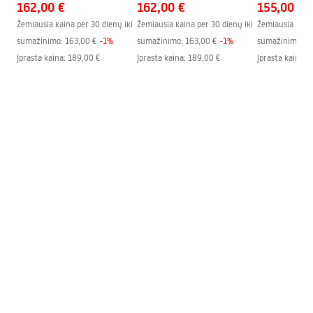
162,00 €
162,00 €
155,00 €
Žemiausia kaina per 30 dienų iki
Žemiausia kaina per 30 dienų iki
Žemiausia kaina
sumažinimo:
163,00 €
-
1
%
sumažinimo:
163,00 €
-
1
%
sumažinimo:
1
Įprasta kaina
:
189,00 €
Įprasta kaina
:
189,00 €
Įprasta kaina
:
1