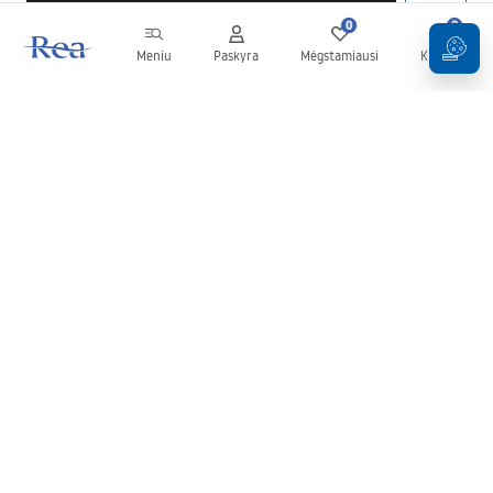
0
0
Meniu
Paskyra
Mėgstamiausi
Krepšelis
Naujienlaiškis
Sekite naujienas ir akcijas!
Prenumeruok
Įvesdami ir patvirtindami savo duomenis sutinkate gauti
naujienlaiškį pagal
Taisyklių
nuostatas.