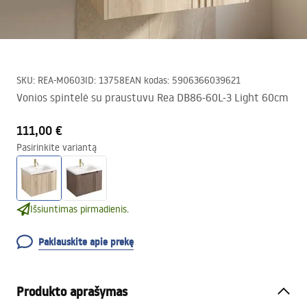
SKU
:
REA-M0603
ID
:
13758
EAN kodas
:
5906366039621
Vonios spintelė su praustuvu Rea DB86-60L-3 Light 60cm
111,00 €
Pasirinkite variantą
Išsiuntimas pirmadienis.
Paklauskite apie prekę
Produkto aprašymas