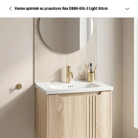
Vonios spintelė su praustuvu Rea DB86-60L-3 Light 60cm