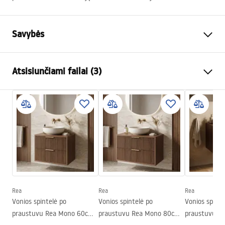
Savybės
Spalva
Ruda
Atsisiunčiami failai (3)
Montavimo būdas
Pakabinama
Medžiaga
Sanitarinė keramika, Fanera
Garantijos sąlygos
Aukštis
460
mm
Warranty_Terms_and_Conditions_-_Furniture_-
Plotis
600
mm
_24.pdf
Gylis
475
mm
Surinkimo instrukcija
manual.pdf
Rea
Rea
Rea
Vonios spintelė po
Vonios spintelė po
Vonios spinte
Manual
praustuvu Rea Mono 60cm
praustuvu Rea Mono 80cm
praustuvu R
Instrukcja_monta__u_Szafki_DB86-60L-3.pdf