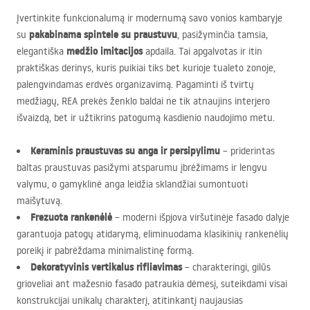
Įvertinkite funkcionalumą ir modernumą savo vonios kambaryje
pakabinama spintele su praustuvu
su
, pasižyminčia tamsia,
medžio imitacijos
elegantiška
apdaila. Tai apgalvotas ir itin
praktiškas derinys, kuris puikiai tiks bet kurioje tualeto zonoje,
palengvindamas erdvės organizavimą. Pagaminti iš tvirtų
medžiagų,
REA
prekės ženklo baldai ne tik atnaujins interjero
išvaizdą, bet ir užtikrins patogumą kasdienio naudojimo metu.
Keraminis praustuvas su anga ir persipylimu
– priderintas
baltas praustuvas pasižymi atsparumu įbrėžimams ir lengvu
valymu, o gamyklinė anga leidžia sklandžiai sumontuoti
maišytuvą.
Frezuota rankenėlė
– moderni išpjova viršutinėje fasado dalyje
garantuoja patogų atidarymą, eliminuodama klasikinių rankenėlių
poreikį ir pabrėždama minimalistinę formą.
Dekoratyvinis vertikalus rifliavimas
– charakteringi, gilūs
grioveliai ant mažesnio fasado patraukia dėmesį, suteikdami visai
konstrukcijai unikalų charakterį, atitinkantį naujausias