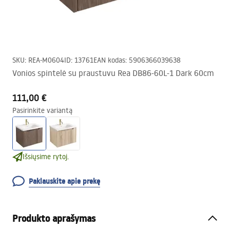
SKU
:
REA-M0604
ID
:
13761
EAN kodas
:
5906366039638
Vonios spintelė su praustuvu Rea DB86-60L-1 Dark 60cm
111,00 €
Pasirinkite variantą
Išsiųsime rytoj.
Paklauskite apie prekę
Produkto aprašymas