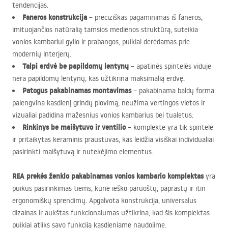
tendencijas.
Faneros konstrukcija
– preciziškas pagaminimas iš faneros,
imituojančios natūralią tamsios medienos struktūrą, suteikia
vonios kambariui gylio ir prabangos, puikiai derėdamas prie
modernių interjerų.
Talpi erdvė be papildomų lentynų
– apatinės spintelės viduje
nėra papildomų lentynų, kas užtikrina maksimalią erdvę.
Patogus pakabinamas montavimas
– pakabinama baldų forma
palengvina kasdienį grindų plovimą, neužima vertingos vietos ir
vizualiai padidina mažesnius vonios kambarius bei tualetus.
Rinkinys be maišytuvo ir ventilio
– komplekte yra tik spintelė
ir pritaikytas keraminis praustuvas, kas leidžia visiškai individualiai
pasirinkti maišytuvą ir nutekėjimo elementus.
REA
prekės ženklo pakabinamas vonios kambario komplektas
yra
puikus pasirinkimas tiems, kurie ieško paruoštų, paprastų ir itin
ergonomiškų sprendimų. Apgalvota konstrukcija, universalus
dizainas ir aukštas funkcionalumas užtikrina, kad šis komplektas
puikiai atliks savo funkciją kasdieniame naudojime.