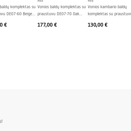
Rea
Rea
 baldų komplektas su
Vonios baldų komplektas su
Vonios kambario baldų
uvu DE07-60 Beige
praustuvu DE07-70 Oak
komplektas su praustuv
70CM
DB06-60 60cm
0 €
177,00 €
130,00 €
s!