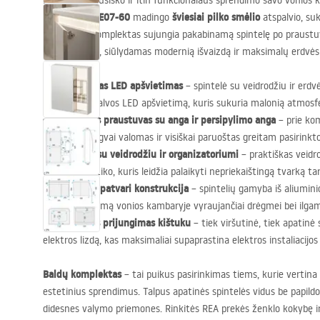
Ieškote visapusiško ir itin funkcionalaus sprendimo savo vonios 
komplektą DE07-60
šviesiai pilko smėlio
madingo
atspalvio, su
apgalvotas komplektas sujungia pakabinamą spintelę po praustuvu
su veidrodžiu, siūlydamas modernią išvaizdą ir maksimalų erdvės
Integruotas
LED
apšvietimas
– spintelė su veidrodžiu ir erd
neutralios spalvos
LED
apšvietimą, kuris sukuria malonią atmosf
Keraminis praustuvas su anga ir persipylimo anga
– prie ko
patvarus, lengvai valomas ir visiškai paruoštas greitam pasiri
Spintelė su veidrodžiu ir organizatoriumi
– praktiškas veidro
dūminio plastiko, kuris leidžia palaikyti nepriekaištingą tvarką 
Lengva ir patvari konstrukcija
– spintelių gamyba iš aliuminio
didelį atsparumą vonios kambaryje vyraujančiai drėgmei bei ilga
Paprastas prijungimas kištuku
– tiek viršutinė, tiek apatinė 
elektros lizdą, kas maksimaliai supaprastina elektros instaliacijo
Baldų komplektas
– tai puikus pasirinkimas tiems, kurie vertina
estetinius sprendimus. Talpus apatinės spintelės vidus be papildo
didesnes valymo priemones. Rinkitės
REA
prekės ženklo kokybę i