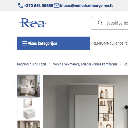
+370 661 05655
biuras@vonioskambarys-rea.lt
PREMIUM
Naujienos
Pe
Visos kategorijos
Pagrindinis puslapis
Vonios reikmenys, priedai vonios kambariui
Ba
Dušo kabinos
Dušo durys
Vonios dušo padėklai
Linijiniai dušo kanalai