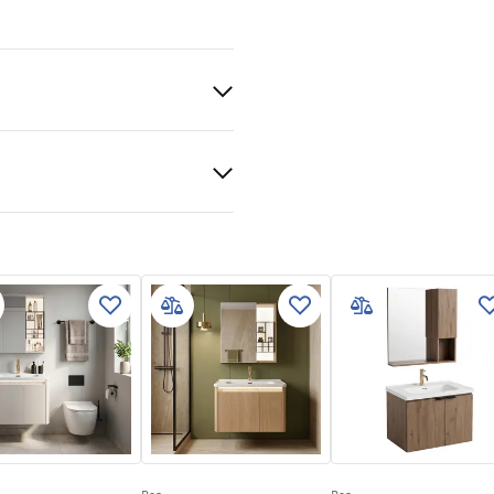
ka
a
Sanitarinė keramika, Plastikas
al
ukcja_monta__u_Zestaw_meb
zienkowych_DE07-60.pdf