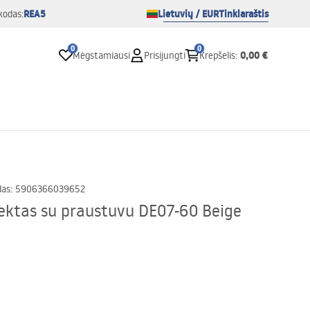
REA5
Lietuvių / EUR
Tinklaraštis
kodas:
0
0
0,00 €
Mėgstamiausi
Prisijungti
Krepšelis
:
das
:
5906366039652
ektas su praustuvu DE07-60 Beige