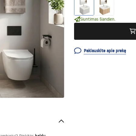
Siuntimas šiandien.
Paklauskite apie prekę