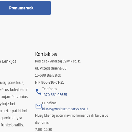
Prenumeruok
Kontaktas
 Lenkijos
Podlasiak Andrzej Cylwik sp. k.
ul. Przędzalniana 60
15-688 Białystok
jūsų poreikius,
NIP 966-216-01-21
Telefonas
kštos kokybės ir
+370 661 05655
izuojamės vonios
El. paštas
yboje bei
biuras@vonioskambarys-rea.lt
amete patirtimi
Mūsų klientų aptarnavimo komanda dirba darbo
 gaminiai yra
dienomis:
 funkcionalūs.
7:00–15:30