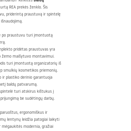
baldų
kambariui? Rinkitės
kurtą
REA
prekės ženklo. Šis
, priderintą praustuvą ir spintelę
 išnaudojimą.
vė po praustuvu turi įmontuotą
erą.
mplekto pridėtas praustuvas yra
nkto žemo maišytuvo montavimui.
dis turi įmontuotą organizatorių iš
tarp smulkių kosmetikos priemonių.
 ir plastiko derinio garantuoja
metį baldų patvarumą.
spintelė turi atskirus kištukus į
s prijungimą be sudėtingų darbų.
 paruoštus, ergonomiškus ir
mų lentynų leidžia patogiai laikyti
r mėgaukitės modernia, gražiai