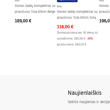
Rea
Rea
Vonios baldų komplektas su
Vonios
Rea
praustuvu Tula 60cm Beige
Vonios baldų komplektas su
praust
praustuvu Tula 60cm Grey
60CM
189,00 €
196,0
118,00 €
Žemiausia kaina per 30 dienų iki
sumažinimo:
189,00 €
-
38
%
Įprasta kaina
:
189,00 €
Naujienlaiškis
Sekite naujienas ir akcija