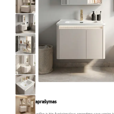
Tualetai
Praustuvas
Vonios ir ekranai
Vonios maišytuvai
Vonios dušai
Virtuvė
Vonios aksesuarai ir baldai
Produkto aprašymas