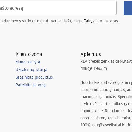
vo duomenis sutinkate gauti naujienlaiškį pagal
Taisyklių
nuostatas.
Kliento zona
Apie mus
REA prekės ženklas debiutavo
Mano paskyra
rinkoje 1993 m.
Užsakymų istorija
Grąžinkite produktus
Nuo to laiko, atsižvelgdami į 
Pateikite skundą
papildome pasiūlą naujais, au
madingais gaminiais. Special
ir virtuvės santechnikos gam
importavime. Remdamiesi ilg
garantuojame, kad visi mūsų
100% saugūs sveikatai ir itin