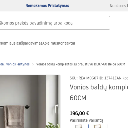
Nemokamas Pristatymas
Nuolaidos 
rkamiausias
Išpardavimas
Apie mus
Kontaktai
ldai, vonios lentynos
Vonios baldų komplektas su praustuvu DE07-60 Beige 60CM
SKU
:
REA-M0607
ID
:
13741
EAN ko
Vonios baldų kompl
60CM
196,00 €
Pasirinkite variantą