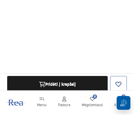
Pridėti į krepšelį
0
0
Meniu
Paskyra
Mėgstamiausi
Krepšelis
Naujienlaiškis