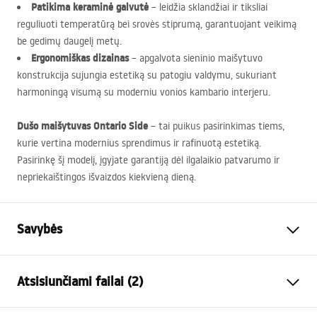
Patikima keraminė galvutė
– leidžia sklandžiai ir tiksliai
reguliuoti temperatūrą bei srovės stiprumą, garantuojant veikimą
be gedimų daugelį metų.
Ergonomiškas dizainas
– apgalvota sieninio maišytuvo
konstrukcija sujungia estetiką su patogiu valdymu, sukuriant
harmoningą visumą su moderniu vonios kambario interjeru.
Dušo maišytuvas Ontario Side
– tai puikus pasirinkimas tiems,
kurie vertina modernius sprendimus ir rafinuotą estetiką.
Pasirinkę šį modelį, įgyjate garantiją dėl ilgalaikio patvarumo ir
nepriekaištingos išvaizdos kiekvieną dieną.
Savybės
Baterijos Tipas
dušo
Atsisiunčiami failai (2)
Montavimo būdas
Sieninė
Spalva
Šlifuotas auksas