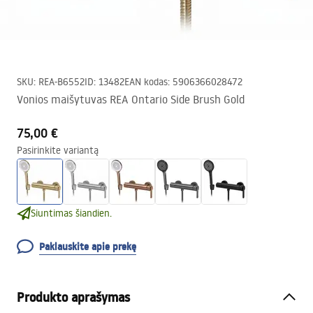
SKU
:
REA-B6552
ID
:
13482
EAN kodas
:
5906366028472
Vonios maišytuvas REA Ontario Side Brush Gold
75,00 €
Pasirinkite variantą
Siuntimas šiandien.
Paklauskite apie prekę
Produkto aprašymas