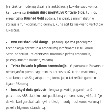
Įvertinkite modernų dizainą ir aukščiausią kokybę savo vonios
sieniniu dušo maišytuvu Ontario Side
kambaryje su
, turinčiu
Brushed Gold
elegantišką
apdailą. Tai idealus minimalistinio
stiliaus ir funkcionalumo derinys, kuris atitiks kiekvieno vartotojo
lūkesčius.
PVD
Brushed Gold danga
– pažangi spalvos padengimo
technologija garantuoja atsparumą įbrėžimams ir blukimui.
Satininė struktūra efektyviai maskuoja pirštų atspaudus,
palengvindama kasdienį valymą.
Tvirta žalvario ir plieno konstrukcija
– iš patvaraus žalvario ir
nerūdijančio plieno pagamintas korpusas užtikrina maksimalų
stabilumą ir visišką atsparumą korozijai, o tai reiškia gaminio
ilgaamžiškumą.
Inovatyvi dušo galvutė
– lengva galvutė, pagaminta iš
patvaraus
ABS
plastiko, turi papildomą vandens srovę viršutinėje
dalyje, kuri gerokai palengvina tikslų maudymosi zonos valymą ir
pakelia higienos standartą.