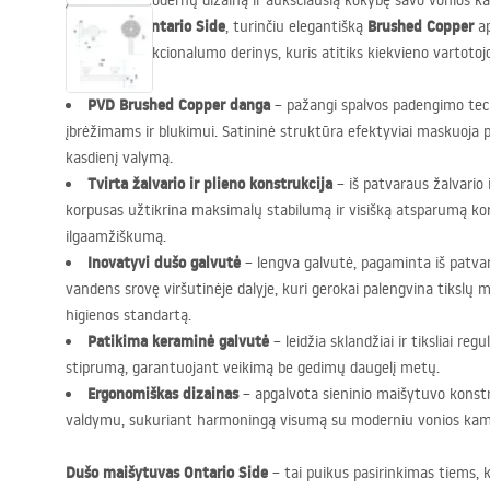
Įvertinkite modernų dizainą ir aukščiausią kokybę savo vonios 
maišytuvu Ontario Side
Brushed Copper
, turinčiu elegantišką
ap
stiliaus ir funkcionalumo derinys, kuris atitiks kiekvieno vartotoj
PVD
Brushed Copper danga
– pažangi spalvos padengimo tec
įbrėžimams ir blukimui. Satininė struktūra efektyviai maskuoja
kasdienį valymą.
Tvirta žalvario ir plieno konstrukcija
– iš patvaraus žalvario 
korpusas užtikrina maksimalų stabilumą ir visišką atsparumą koroz
ilgaamžiškumą.
Inovatyvi dušo galvutė
– lengva galvutė, pagaminta iš patv
vandens srovę viršutinėje dalyje, kuri gerokai palengvina tikslų
higienos standartą.
Patikima keraminė galvutė
– leidžia sklandžiai ir tiksliai re
stiprumą, garantuojant veikimą be gedimų daugelį metų.
Ergonomiškas dizainas
– apgalvota sieninio maišytuvo konstr
valdymu, sukuriant harmoningą visumą su moderniu vonios kamb
Dušo maišytuvas Ontario Side
– tai puikus pasirinkimas tiems,