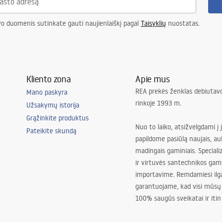
vo duomenis sutinkate gauti naujienlaiškį pagal
Taisyklių
nuostatas.
Kliento zona
Apie mus
REA prekės ženklas debiutavo
Mano paskyra
rinkoje 1993 m.
Užsakymų istorija
Grąžinkite produktus
Nuo to laiko, atsižvelgdami į 
Pateikite skundą
papildome pasiūlą naujais, au
madingais gaminiais. Special
ir virtuvės santechnikos gam
importavime. Remdamiesi ilg
garantuojame, kad visi mūsų
100% saugūs sveikatai ir itin