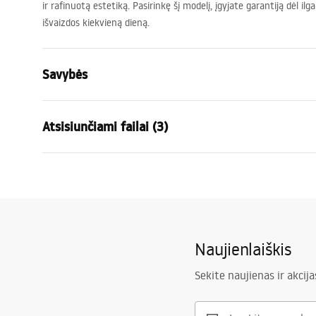
ir rafinuotą estetiką. Pasirinkę šį modelį, įgyjate garantiją dėl il
išvaizdos kiekvieną dieną.
Savybės
Baterijos Tipas
dušo
Atsisiunčiami failai (3)
Montavimo būdas
Sieninė
Spalva
Šlifuotas va
Garan
Medžiaga
Žalvaris, AB
Surinkimo instrukcijos
Warra
Faucet.pdf
Aukštis
100
mm
Faucet
Dengimo technologija
PVD
Naujienlaiškis
Ryšio skersmuo
1/2 colio
Pielęgnacja
Garantija
5 lat
Pielegnacja.pdf
Sekite naujienas ir akcija