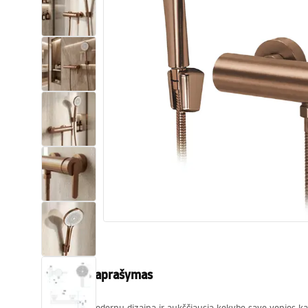
Tualetai
Praustuvas
Vonios ir ekranai
Vonios maišytuvai
Vonios dušai
Virtuvė
Vonios aksesuarai ir baldai
Produkto aprašymas