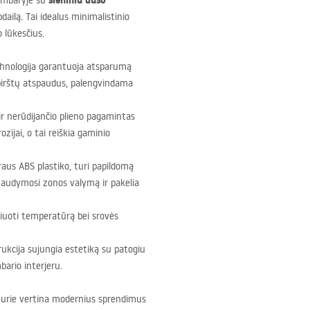
sieniniu dušo
kambaryje su
dailą. Tai idealus minimalistinio
o lūkesčius.
hnologija garantuoja atsparumą
 pirštų atspaudus, palengvindama
ir nerūdijančio plieno pagamintas
ijai, o tai reiškia gaminio
araus
ABS
plastiko, turi papildomą
 maudymosi zonos valymą ir pakelia
guliuoti temperatūrą bei srovės
ukcija sujungia estetiką su patogiu
ario interjeru.
 kurie vertina modernius sprendimus