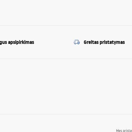
gus apsipirkimas
Greitas pristatymas
Mes prist