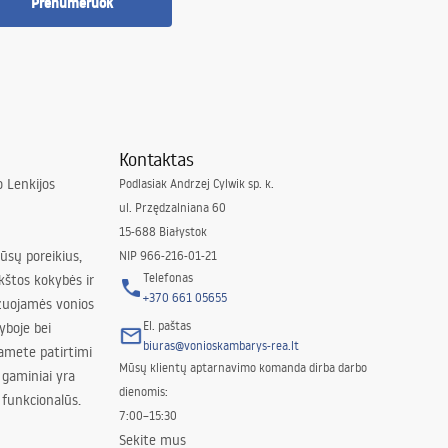
Prenumeruok
Kontaktas
 Lenkijos
Podlasiak Andrzej Cylwik sp. k.
ul. Przędzalniana 60
15-688 Białystok
jūsų poreikius,
NIP 966-216-01-21
Telefonas
kštos kokybės ir
+370 661 05655
izuojamės vonios
El. paštas
yboje bei
biuras@vonioskambarys-rea.lt
amete patirtimi
Mūsų klientų aptarnavimo komanda dirba darbo
 gaminiai yra
dienomis:
 funkcionalūs.
7:00–15:30
Sekite mus