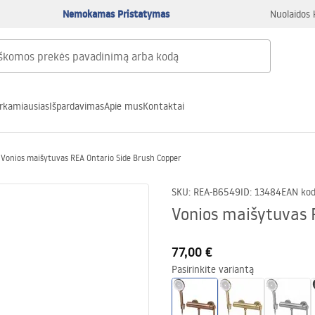
Nemokamas Pristatymas
Nuolaidos 
rkamiausias
Išpardavimas
Apie mus
Kontaktai
Vonios maišytuvas REA Ontario Side Brush Copper
SKU
:
REA-B6549
ID
:
13484
EAN ko
Vonios maišytuvas 
77,00 €
Pasirinkite variantą