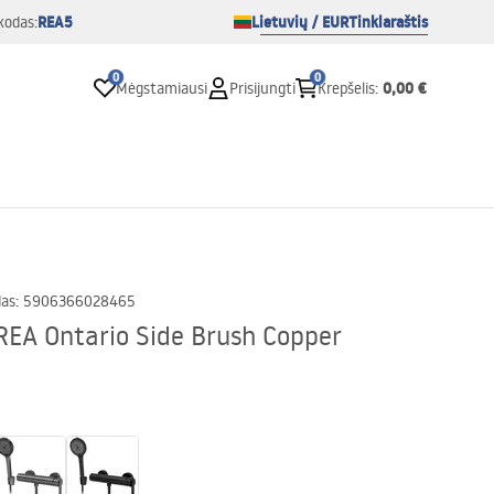
REA5
Lietuvių / EUR
Tinklaraštis
kodas:
0
0
0,00 €
Mėgstamiausi
Prisijungti
Krepšelis
:
das
:
5906366028465
REA Ontario Side Brush Copper