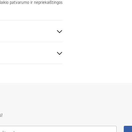
galaikio patvarumo ir nepriekaištingos
ris
tijos sąlygos
S
nty_Terms_and_Conditions_
s_-_5.pdf
s!