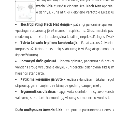
Įvertinkite modernų dizainą ir aukščiausią kokybę savo vonios 
maišytuvu Ontario Side
Black Mat
, turinčiu elegantišką
apdailą. 
funkcionalumo derinys, kuris atitiks kiekvieno vartotojo lūkesčiu
Electroplating Black Mat danga
– pažangi galvaninė spalvos
ypatingą atsparumą įbrėžimams ir atplaišoms. Gilus, matinis pavirš
modernų charakterį ir palengvina kasdienį nepriekaištingos išvai
Tvirta žalvario ir plieno konstrukcija
– iš patvaraus žalvario 
korpusas užtikrina maksimalų stabilumą ir visišką atsparumą koroz
ilgaamžiškumą.
Inovatyvi dušo galvutė
– lengva galvutė, pagaminta iš patv
vandens srovę viršutinėje dalyje, kuri gerokai palengvina tikslų
higienos standartą.
Patikima keraminė galvutė
– leidžia sklandžiai ir tiksliai re
stiprumą, garantuojant veikimą be gedimų daugelį metų.
Ergonomiškas dizainas
– apgalvota sieninio maišytuvo konstr
valdymu, sukuriant harmoningą visumą su moderniu vonios kamb
Dušo maišytuvas Ontario Side
– tai puikus pasirinkimas tiems,