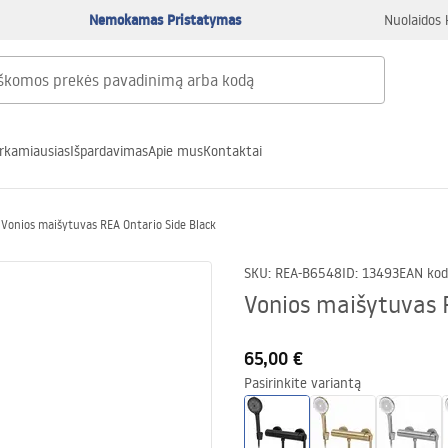
Nemokamas Pristatymas
Nuolaidos 
rkamiausias
Išpardavimas
Apie mus
Kontaktai
Vonios maišytuvas REA Ontario Side Black
SKU
:
REA-B6548
ID
:
13493
EAN kod
Vonios maišytuvas 
65,00 €
Pasirinkite variantą