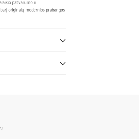
lgalaikio patvarumo ir
mbarį originalų modernios prabangos
tijos sąlygos
S
nty_Terms_and_Conditions_
s_-_5.pdf
ng
s!