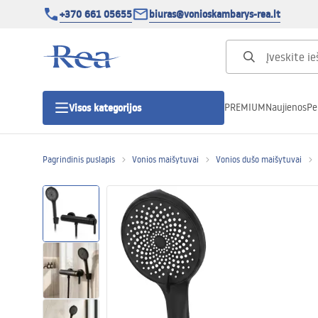
+370 661 05655
biuras@vonioskambarys-rea.lt
PREMIUM
Naujienos
Pe
Visos kategorijos
Pagrindinis puslapis
Vonios maišytuvai
Vonios dušo maišytuvai
Dušo kabinos
Dušo durys
Vonios dušo padėklai
Linijiniai dušo kanalai