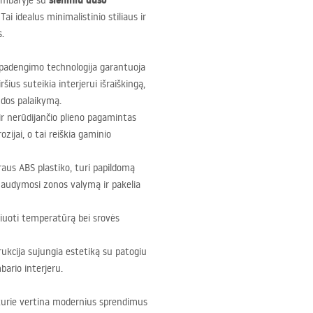
sieniniu dušo
kambaryje su
Tai idealus minimalistinio stiliaus ir
s.
 padengimo technologija garantuoja
ius suteikia interjerui išraiškingą,
zdos palaikymą.
ir nerūdijančio plieno pagamintas
ijai, o tai reiškia gaminio
araus
ABS
plastiko, turi papildomą
 maudymosi zonos valymą ir pakelia
guliuoti temperatūrą bei srovės
ukcija sujungia estetiką su patogiu
ario interjeru.
 kurie vertina modernius sprendimus