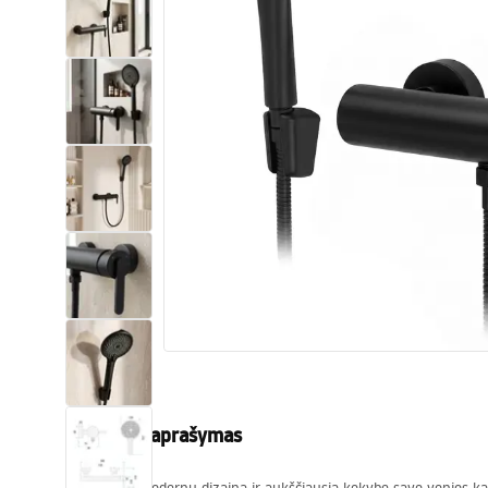
Tualetai
Praustuvas
Vonios ir ekranai
Vonios maišytuvai
Vonios dušai
Virtuvė
Vonios aksesuarai ir baldai
Produkto aprašymas