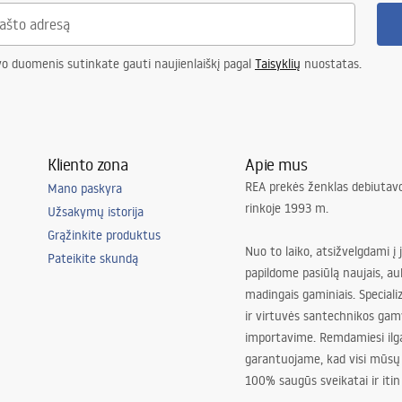
vo duomenis sutinkate gauti naujienlaiškį pagal
Taisyklių
nuostatas.
Kliento zona
Apie mus
REA prekės ženklas debiutavo
Mano paskyra
rinkoje 1993 m.
Užsakymų istorija
Grąžinkite produktus
Nuo to laiko, atsižvelgdami į 
Pateikite skundą
papildome pasiūlą naujais, au
madingais gaminiais. Special
ir virtuvės santechnikos gam
importavime. Remdamiesi ilg
garantuojame, kad visi mūsų
100% saugūs sveikatai ir itin