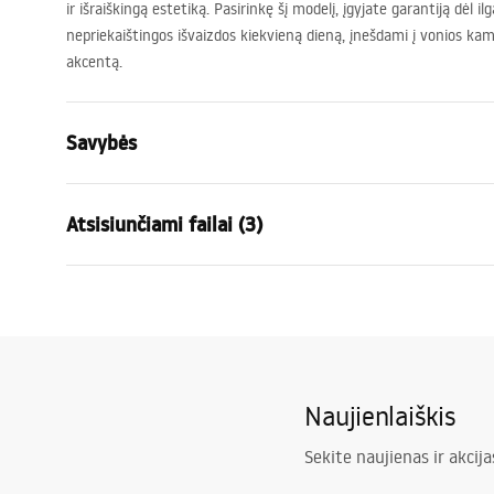
ir išraiškingą estetiką. Pasirinkę šį modelį, įgyjate garantiją dėl i
nepriekaištingos išvaizdos kiekvieną dieną, įnešdami į vonios ka
akcentą.
Savybės
Baterijos Tipas
dušo
Atsisiunčiami failai (3)
Montavimo būdas
Sieninė
Spalva
Juoda
Garan
Medžiaga
Žalvaris, AB
Surinkimo instrukcijos
Warra
Faucet.pdf
Aukštis
100
mm
Faucet
Dengimo technologija
Electroplati
Naujienlaiškis
Ryšio skersmuo
1/2 colio
Pielęgnacja
Garantija
5 lat
Pielegnacja.pdf
Sekite naujienas ir akcija