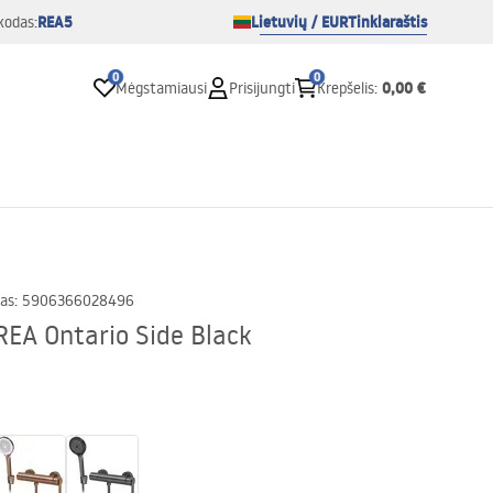
REA5
Lietuvių / EUR
Tinklaraštis
kodas:
0
0
0,00 €
Mėgstamiausi
Prisijungti
Krepšelis
:
as
:
5906366028496
REA Ontario Side Black