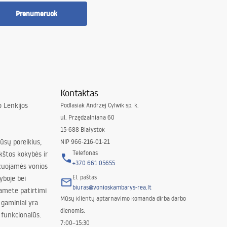
Prenumeruok
Kontaktas
 Lenkijos
Podlasiak Andrzej Cylwik sp. k.
ul. Przędzalniana 60
15-688 Białystok
jūsų poreikius,
NIP 966-216-01-21
Telefonas
kštos kokybės ir
+370 661 05655
izuojamės vonios
El. paštas
yboje bei
biuras@vonioskambarys-rea.lt
amete patirtimi
Mūsų klientų aptarnavimo komanda dirba darbo
 gaminiai yra
dienomis:
 funkcionalūs.
7:00–15:30