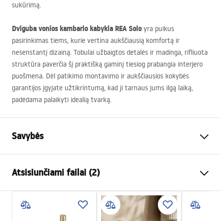
sukūrimą.
Dviguba vonios kambario kabykla
REA
Solo
yra puikus
pasirinkimas tiems, kurie vertina aukščiausią komfortą ir
nesenstantį dizainą. Tobulai užbaigtos detalės ir madinga, rifliuota
struktūra paverčia šį praktišką gaminį tiesiog prabangia interjero
puošmena. Dėl patikimo montavimo ir aukščiausios kokybės
garantijos įgyjate užtikrintumą, kad ji tarnaus jums ilgą laiką,
padėdama palaikyti idealią tvarką.
Savybės
Spalva
Šlifuotas varis
Atsisiunčiami failai (2)
Medžiaga
Metalas
Montavimo būdas
Prisukamas
Garantijos sąlygos
Plotis
72
mm
Warranty_Terms_and_Conditions_Accessories_-_24.pdf