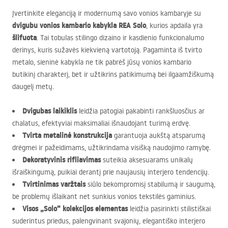
Įvertinkite eleganciją ir modernumą savo vonios kambaryje su
dvigubu vonios kambario kabykla
REA
Solo
, kurios apdaila yra
šlifuota
. Tai tobulas stilingo dizaino ir kasdienio funkcionalumo
derinys, kuris sužavės kiekvieną vartotoją. Pagaminta iš tvirto
metalo, sieninė kabykla ne tik pabrėš jūsų vonios kambario
butikinį charakterį, bet ir užtikrins patikimumą bei ilgaamžiškumą
daugelį metų.
Dvigubas laikiklis
leidžia patogiai pakabinti rankšluosčius ar
chalatus, efektyviai maksimaliai išnaudojant turimą erdvę.
Tvirta metalinė konstrukcija
garantuoja aukštą atsparumą
drėgmei ir pažeidimams, užtikrindama visišką naudojimo ramybę.
Dekoratyvinis rifliavimas
suteikia aksesuarams unikalų
išraiškingumą, puikiai derantį prie naujausių interjero tendencijų.
Tvirtinimas varžtais
siūlo bekompromisį stabilumą ir saugumą,
be problemų išlaikant net sunkius vonios tekstilės gaminius.
Visos „Solo“ kolekcijos elementas
leidžia pasirinkti stilistiškai
suderintus priedus, palengvinant svajonių, elegantiško interjero