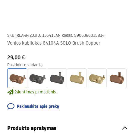
SKU
:
REA-84203
ID
:
13641
EAN kodas
:
5906366035814
Vonios kabliukas 64104A SOLO Brush Copper
29,00 €
Pasirinkite variantą
Išsiuntimas pirmadienis.
Paklauskite apie prekę
Produkto aprašymas