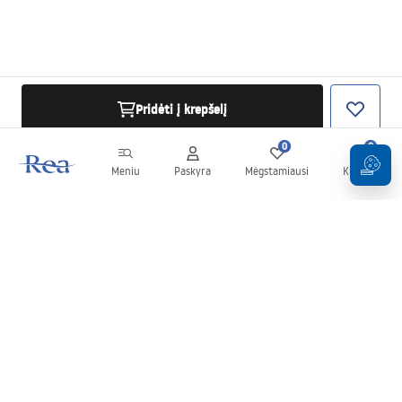
Pridėti į krepšelį
0
0
Meniu
Paskyra
Mėgstamiausi
Krepšelis
Naujienlaiškis
Sekite naujienas ir akcijas!
Prenumeruok