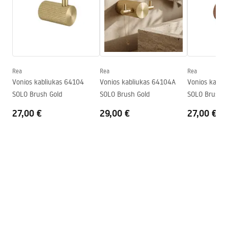
Aukštis
30
mm
Gylis
52
mm
Saugos informacija
Serija
Solo
Safety_Information_Accessories.pdf
Garantija
24 mėnesių
Rea
Rea
Rea
Vonios kabliukas 64104
Vonios kabliukas 64104A
Vonios kabli
SOLO Brush Gold
SOLO Brush Gold
SOLO Brush C
27,00 €
29,00 €
27,00 €