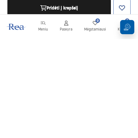
Pridėti į krepšelį
0
0
Meniu
Paskyra
Mėgstamiausi
Krepšelis
Naujienlaiškis
Sekite naujienas ir akcijas!
Prenumeruok
Įvesdami ir patvirtindami savo duomenis sutinkate gauti
naujienlaiškį pagal
Taisyklių
nuostatas.