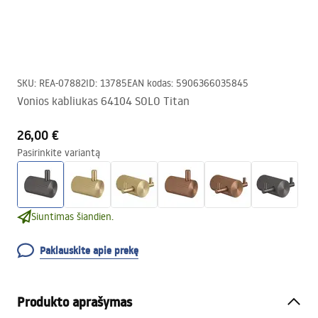
SKU
:
REA-07882
ID
:
13785
EAN kodas
:
5906366035845
Vonios kabliukas 64104 SOLO Titan
26,00 €
Pasirinkite variantą
Siuntimas šiandien.
Paklauskite apie prekę
Produkto aprašymas