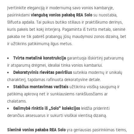
Įvertinkite eleganciją ir modernumą savo vonios kambaryje,
viengubą vonios pakabą
REA
Solo
pasirinkdami
su nuostabia,
šlifuota apdaila. Tai puikus butiko stiliaus ir praktiškumo derinys,
kuris pakeis bet kokį interjerą. Pagaminta iš tvirto metalo, sieninė
pakaba ne tik pabrėš prabangų jūsų maudymosi zonos dizainą, bet
ir užtikrins patikimumą ilgus metus.
Tvirta metalinė konstrukcija
garantuoja išskirtinį patvarumą
ir atsparumą drėgmei, idealiai tinka vonios kambariui.
Dekoratyvinis rievėtas paviršius
suteikia modernų ir unikalų
charakterį, tapdamas rafinuota dekoratyvine detale.
Stabilus montavimas varžtais
užtikrina visišką saugumą ir
patikimą apkrovą net ir sunkiausiems rankšluosčiams ar
chalatams.
Galimybė rinktis iš „Solo“ kolekcijos
leidžia priderinti
derančius aksesuarus ir sukurti visiškai vientisą dizainą.
Sieninė vonios pakaba
REA
Solo
yra geriausias pasirinkimas tiems,