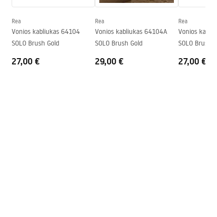
Garantija
24 mėnesių
Rea
Rea
Rea
Vonios kabliukas 64104
Vonios kabliukas 64104A
Vonios kabli
SOLO Brush Gold
SOLO Brush Gold
SOLO Brush C
27,00 €
29,00 €
27,00 €