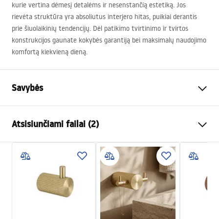
kurie vertina dėmesį detalėms ir nesenstančią estetiką. Jos
rievėta struktūra yra absoliutus interjero hitas, puikiai derantis
prie šiuolaikinių tendencijų. Dėl patikimo tvirtinimo ir tvirtos
konstrukcijos gaunate kokybės garantiją bei maksimalų naudojimo
komfortą kiekvieną dieną.
Savybės
Spalva
Šlifuotas varis
Atsisiunčiami failai (2)
Medžiaga
Metalas
Montavimo būdas
Prisukamas
Garantijos sąlygos
Plotis
30
mm
Warranty_Terms_and_Conditions_Accessories_-_24.pdf
Aukštis
45
mm
Gylis
52
mm
Saugos informacija
Serija
Solo
Safety_Information_Accessories.pdf