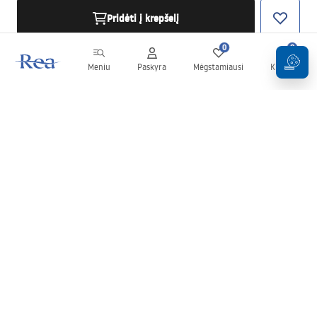
Pridėti į krepšelį
0
0
Meniu
Paskyra
Mėgstamiausi
Krepšelis
Naujienlaiškis
Sekite naujienas ir akcijas!
Prenumeruok
Įvesdami ir patvirtindami savo duomenis sutinkate gauti
naujienlaiškį pagal
Taisyklių
nuostatas.