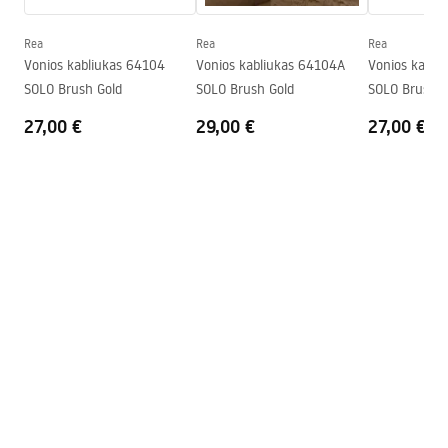
Garantija
24 mėnesių
Rea
Rea
Rea
Vonios kabliukas 64104
Vonios kabliukas 64104A
Vonios kabli
SOLO Brush Gold
SOLO Brush Gold
SOLO Brush C
27,00 €
29,00 €
27,00 €