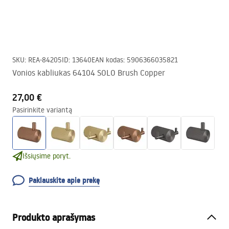
SKU
:
REA-84205
ID
:
13640
EAN kodas
:
5906366035821
Vonios kabliukas 64104 SOLO Brush Copper
27,00 €
Pasirinkite variantą
Išsiųsime poryt.
Paklauskite apie prekę
Produkto aprašymas