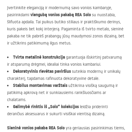
Įvertinkite eleganciją ir modernumą savo vonios kambaryje,
viengubą vonios pakabą
REA
Solo
pasirinkdami
su nuostabia,
šlifuota apdaila. Tai puikus butiko stiliaus ir praktiškumo derinys,
kuris pakeis bet kokį interjerą. Pagaminta iš tvirto metalo, sieninė
pakaba ne tik pabrėš prabangų jūsų maudymosi zonos dizainą, bet
ir užtikrins patikimumą ilgus metus.
Tvirta metalinė konstrukcija
garantuoja išskirtinį patvarumą
ir atsparumą drėgmei, idealiai tinka vonios kambariui.
Dekoratyvinis rievėtas paviršius
suteikia modernų ir unikalų
charakterį, tapdamas rafinuota dekoratyvine detale.
Stabilus montavimas varžtais
užtikrina visišką saugumą ir
patikimą apkrovą net ir sunkiausiems rankšluosčiams ar
chalatams.
Galimybė rinktis iš „Solo“ kolekcijos
leidžia priderinti
derančius aksesuarus ir sukurti visiškai vientisą dizainą.
Sieninė vonios pakaba
REA
Solo
yra geriausias pasirinkimas tiems,