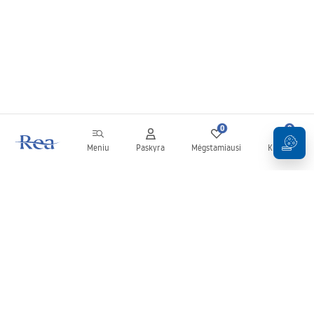
0
0
Meniu
Paskyra
Mėgstamiausi
Krepšelis
Naujienlaiškis
Sekite naujienas ir akcijas!