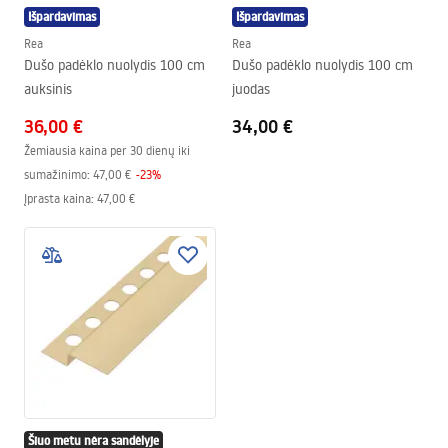
Išpardavimas
Išpardavimas
Rea
Rea
Dušo padėklo nuolydis 100 cm
Dušo padėklo nuolydis 100 cm
auksinis
juodas
36,00 €
34,00 €
Žemiausia kaina per 30 dienų iki
sumažinimo:
47,00 €
-
23
%
Įprasta kaina
:
47,00 €
Šiuo metu nėra sandėlyje