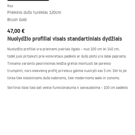
Rea
Priekinis dušo turėklas 120cm
Brush Gold
47,00 €
Nuolydžio profiliai visais standartiniais dydžiais
Nuolydžio profiliai yra prieinami įvairiais ilgiais – nuo 100 cm iki 140 cm,
todėl juos pritaikyti prie konkretaus padėklo ar dušo ploto yra labai paprasta.
Tinkamo varianto pasirinkimas leidžia greitai montuoti be poreikio
trumpinti, nors kiekvieną profilį prireikus galima nukirpti kas 5 cm. Dėl to jie
tinka tiek klasikiniams dušo kabinoms, tiek modernioms walk-in zonoms.
Skirtingi ilgiai taip pat veikia funkcionalumą ir panaudojimą – 100 cm padėklo
nuolydžio profilis puikiai tinka kompaktiškiems vonios kambariams, o 140 cm
modelis bus tinkamas didesnėms erdvėms su linijiniu nuotėkiu.
Nepriklausomai nuo dydžio, kiekvienas dušo nuolydžio profilis užtikrina
efektyvų vandens nuvedimą ir tikslų nuolydžio įrengimą.
Stiliaus atžvilgiu trumpesni profiliai dera su minimalistinėmis aranžuotėmis,
o ilgesni gali tapti ryškiu erdvės apdailos akcentu.