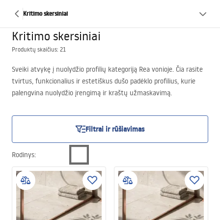
Kritimo skersiniai
Kritimo skersiniai
Produktų skaičius: 21
Sveiki atvykę į nuolydžio profilių kategoriją Rea vonioje. Čia rasite
tvirtus, funkcionalius ir estetiškus dušo padėklo profilius, kurie
palengvina nuolydžio įrengimą ir kraštų užmaskavimą.
Asortimente yra modelių įvairių ilgių, spalvų ir profilių – pritaikytų
tiek linijiniams nuotekų latakams, tiek klasikiniams dušo
kabinoms. Peržiūrėkite visus variantus ir pasirinkite profilį, kuris
Filtrai ir rūšiavimas
idealiai tiks jūsų voniai.
Rodinys
: