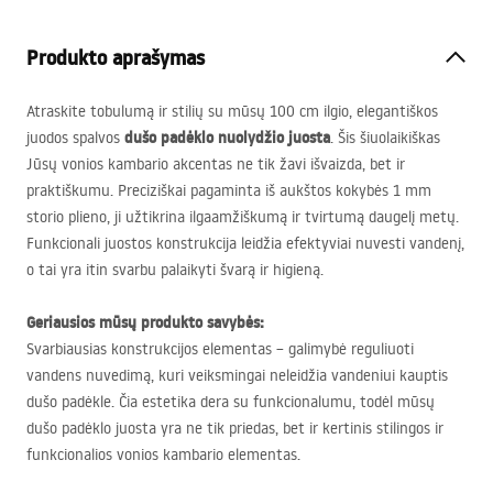
Produkto aprašymas
Atraskite tobulumą ir stilių su mūsų 100 cm ilgio, elegantiškos
dušo padėklo nuolydžio juosta
juodos spalvos
. Šis šiuolaikiškas
Jūsų vonios kambario akcentas ne tik žavi išvaizda, bet ir
praktiškumu. Preciziškai pagaminta iš aukštos kokybės 1 mm
storio plieno, ji užtikrina ilgaamžiškumą ir tvirtumą daugelį metų.
Funkcionali juostos konstrukcija leidžia efektyviai nuvesti vandenį,
o tai yra itin svarbu palaikyti švarą ir higieną.
Geriausios mūsų produkto savybės:
Svarbiausias konstrukcijos elementas – galimybė reguliuoti
vandens nuvedimą, kuri veiksmingai neleidžia vandeniui kauptis
dušo padėkle. Čia estetika dera su funkcionalumu, todėl mūsų
dušo padėklo juosta yra ne tik priedas, bet ir kertinis stilingos ir
funkcionalios vonios kambario elementas.