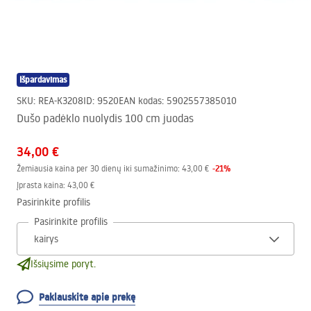
Išpardavimas
SKU
:
REA-K3208
ID
:
9520
EAN kodas
:
5902557385010
Dušo padėklo nuolydis 100 cm juodas
34,00 €
-
21
%
Žemiausia kaina per 30 dienų iki sumažinimo:
43,00 €
Įprasta kaina
:
43,00 €
Pasirinkite profilis
Pasirinkite profilis
Išsiųsime poryt.
Paklauskite apie prekę