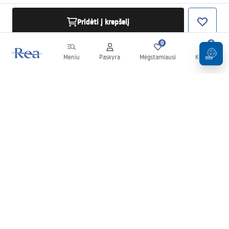
Pridėti į krepšelį
0
0
Meniu
Paskyra
Mėgstamiausi
Krepšelis
Naujienlaiškis
Sekite naujienas ir akcijas!
Prenumeruok
Įvesdami ir patvirtindami savo duomenis sutinkate gauti
naujienlaiškį pagal
Taisyklių
nuostatas.