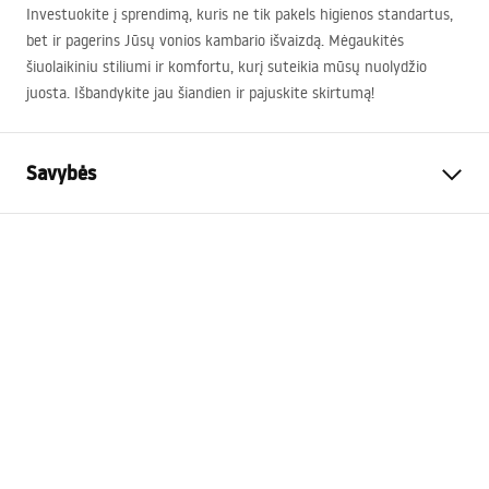
Investuokite į sprendimą, kuris ne tik pakels higienos standartus,
bet ir pagerins Jūsų vonios kambario išvaizdą. Mėgaukitės
šiuolaikiniu stiliumi ir komfortu, kurį suteikia mūsų nuolydžio
juosta. Išbandykite jau šiandien ir pajuskite skirtumą!
Savybės
Produkto tipas
Nuolydžio juosta
Spalva
Juoda
Medžiaga
Nerūdijantis plienas
Ilgis
1000
mm
Aukštis
27
mm
Plotis
37
mm
Drenažo įrengimo gylis
1
mm
Galima pjauti
Taip