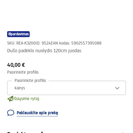
Išpardavimas
SKU
:
REA-K3200
ID
:
9524
EAN kodas
:
5902557395088
Dušo padėklo nuolydis 120cm juodas
40,00 €
Pasirinkite profilis
Pasirinkite profilis
Išsiųsime rytoj.
Paklauskite apie prekę