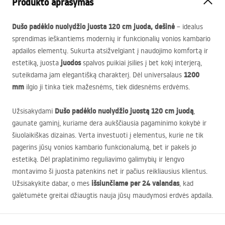
Produkto aprašymas
Dušo padėklo nuolydžio juosta 120 cm juoda, dešinė
– idealus
sprendimas ieškantiems modernių ir funkcionalių vonios kambario
apdailos elementų. Sukurta atsižvelgiant į naudojimo komfortą ir
juodos
estetiką, juosta
spalvos puikiai įsilies į bet kokį interjerą,
1200
suteikdama jam elegantišką charakterį. Dėl universalaus
mm
ilgio ji tinka tiek mažesnėms, tiek didesnėms erdvėms.
Dušo padėklo nuolydžio juostą 120 cm juodą
Užsisakydami
,
gaunate gaminį, kuriame dera aukščiausia pagaminimo kokybė ir
šiuolaikiškas dizainas. Verta investuoti į elementus, kurie ne tik
pagerins jūsų vonios kambario funkcionalumą, bet ir pakels jo
estetiką. Dėl praplatinimo reguliavimo galimybių ir lengvo
montavimo ši juosta patenkins net ir pačius reikliausius klientus.
išsiunčiame per 24 valandas
Užsisakykite dabar, o mes
, kad
galėtumėte greitai džiaugtis nauja jūsų maudymosi erdvės apdaila.