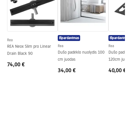
Medžiaga
Nerūdijantis plienas
Ilgis
1300
mm
Aukštis
52
mm
Plotis
12
mm
Išpardavimas
Išpardavimas
Rea
Drenažo įrengimo gylis
1
mm
REA Neox Slim pro Linear
Rea
Rea
Galima pjauti
Taip
Dušo padėklo nuolydis 100
Dušo padėklo
Drain Black 90
cm juodas
120cm juoda
Garantija
24 mėnesių
74,00 €
34,00 €
40,00 €