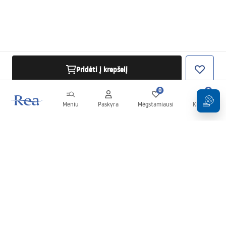
Pridėti į krepšelį
0
0
Meniu
Paskyra
Mėgstamiausi
Krepšelis
Naujienlaiškis
Sekite naujienas ir akcijas!