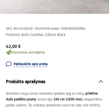
SKU
:
REA-K4304
ID
:
10450
EAN kodas
:
5906366002984
Priekinis dušo turėklas 130cm Black
42,00 €
Išsiuntimas antradienis.
Paklauskite apie prekę
Produkto aprašymas
priekine
Atraskite naują vonios kambario apdailos lygį su mūsų
dušo padėklo juosta
130 cm (1300 mm)
, kurios ilgis
, elegantiškos
juodos spalvos. Šis unikalus produktas sukurtas taip, kad atitiktų