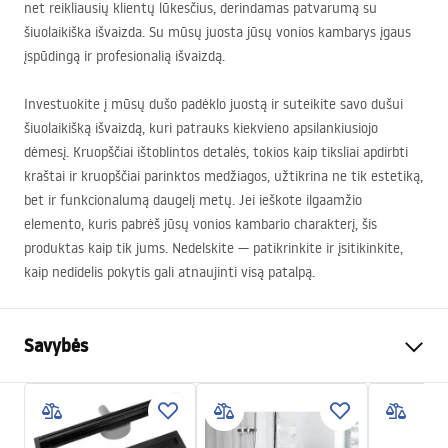
net reikliausių klientų lūkesčius, derindamas patvarumą su
šiuolaikiška išvaizda. Su mūsų juosta jūsų vonios kambarys įgaus
įspūdingą ir profesionalią išvaizdą.
Investuokite į mūsų dušo padėklo juostą ir suteikite savo dušui
šiuolaikišką išvaizdą, kuri patrauks kiekvieno apsilankiusiojo
dėmesį. Kruopščiai ištoblintos detalės, tokios kaip tiksliai apdirbti
kraštai ir kruopščiai parinktos medžiagos, užtikrina ne tik estetiką,
bet ir funkcionalumą daugelį metų. Jei ieškote ilgaamžio
elemento, kuris pabrėš jūsų vonios kambario charakterį, šis
produktas kaip tik jums. Nedelskite — patikrinkite ir įsitikinkite,
kaip nedidelis pokytis gali atnaujinti visą patalpą.
Savybės
Produkto tipas
Priekinė juosta
Spalva
Juoda