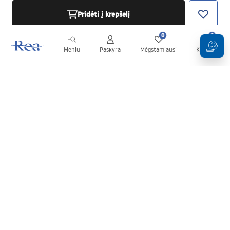
Pridėti į krepšelį
0
0
Meniu
Paskyra
Mėgstamiausi
Krepšelis
Naujienlaiškis
Sekite naujienas ir akcijas!
Prenumeruok
Įvesdami ir patvirtindami savo duomenis sutinkate gauti
naujienlaiškį pagal
Taisyklių
nuostatas.