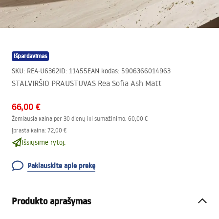
Išpardavimas
SKU
:
REA-U6362
ID
:
11455
EAN kodas
:
5906366014963
STALVIRŠIO PRAUSTUVAS Rea Sofia Ash Matt
66,00 €
Žemiausia kaina per 30 dienų iki sumažinimo:
60,00 €
Įprasta kaina
:
72,00 €
Išsiųsime rytoj.
Paklauskite apie prekę
Produkto aprašymas