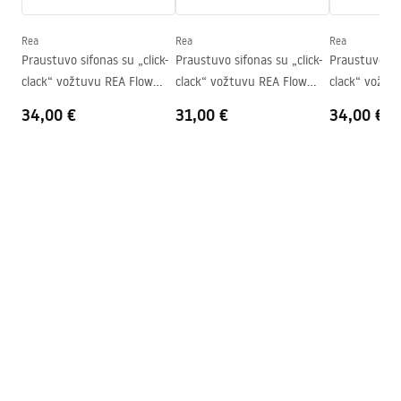
Gylis
110
mm
Forma
Ovalus
Rea
Rea
Rea
Garantijos sąlygos
Praustuvo sifonas su „click-
Praustuvo sifonas su „click-
Praustuvo sif
Skylė baterijom
Ne
Warranty_Terms_and_Conditions_Basins_-_5.pdf
clack“ vožtuvu REA Flow
clack“ vožtuvu REA Flow
clack“ vožtu
Perpildymo anga
Ne
Chrome
Gold
Brush Gold
34,00 €
31,00 €
34,00 €