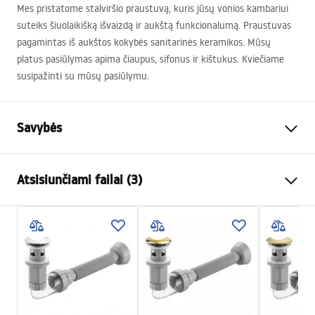
Mes pristatome stalviršio praustuvą, kuris jūsų vonios kambariui
suteiks šiuolaikišką išvaizdą ir aukštą funkcionalumą. Praustuvas
pagamintas iš aukštos kokybės sanitarinės keramikos. Mūsų
platus pasiūlymas apima čiaupus, sifonus ir kištukus. Kviečiame
susipažinti su mūsų pasiūlymu.
Savybės
Montavimo būdas
Ant stalviršio
Atsisiunčiami failai (3)
Medžiaga
Sanitarinė keramika
Spalva
Akmens imitacija
Surinkimo instrukcijos
Apdaila
Matinis
Basin.pdf
Ilgis
410
mm
Plotis
345
mm
Warunki bezpieczeństwa
Aukštis
150
mm
WARUNKI BEZPIECZENSTWA UMYWALKI.pdf