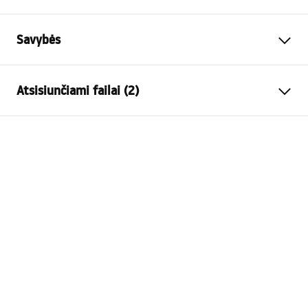
Savybės
Kamštienos variantas
su perpildymo anga, be
Atsisiunčiami failai (2)
perpildymo angos
Medžiaga
polipropilenas
Garantijos sąlygos
Garantija
24 mėnesių
Warranty_Terms_and_Conditions_Siphons_-_24.pdf
Baigimai
baltas blizgesys
Saugos informacija
Warranty_Terms_and_Conditions_Plugs_and_Siphons.
pdf