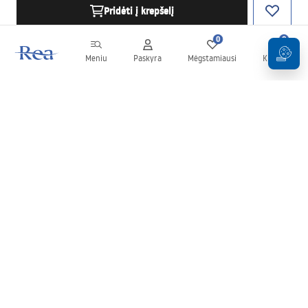
Pridėti į krepšelį
0
0
Meniu
Paskyra
Mėgstamiausi
Krepšelis
Naujienlaiškis
Sekite naujienas ir akcijas!
Prenumeruok
Įvesdami ir patvirtindami savo duomenis sutinkate gauti
naujienlaiškį pagal
Taisyklių
nuostatas.