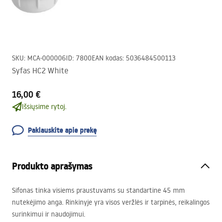
SKU
:
MCA-000006
ID
:
7800
EAN kodas
:
5036484500113
Syfas HC2 White
16,00 €
Išsiųsime rytoj.
Paklauskite apie prekę
Produkto aprašymas
Sifonas tinka visiems praustuvams su standartine 45 mm
nutekėjimo anga. Rinkinyje yra visos veržlės ir tarpinės, reikalingos
surinkimui ir naudojimui.