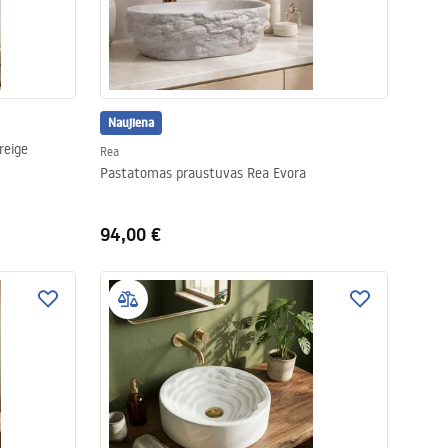
Naujiena
reige
Rea
Pastatomas praustuvas Rea Evora
94,00 €