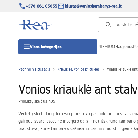
+370 661 05655
biuras@vonioskambarys-rea.lt
PREMIUM
Naujienos
Pe
Visos kategorijos
Pagrindinis puslapis
Kriauklės, vonios kriauklės
Vonios kriauklė ant 
Dušo kabinos
Vonios kriauklė ant stalv
Dušo durys
Produktų skaičius: 405
Vonios dušo padėklai
Vertėtų skirti daug dėmesio praustuvo pasirinkimui, nes tai vien
gali būti svarbi estetinė interjero dalis ir net išskirtinė kambari
Linijiniai dušo kanalai
praustuvai, kurie tampa vis dažnesniu pasirinkimu stilingiems kam