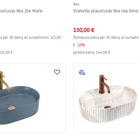
Rea
raustuvas Rea Zoe Marlo
Stalviršio praustuvas Rea Isla Veni
130,00 €
a per 30 dienų iki sumažinimo:
121,00
Žemiausia kaina per 30 dienų iki sumaži
€
-
10
%
121,00 €
Įprasta kaina
:
144,00 €