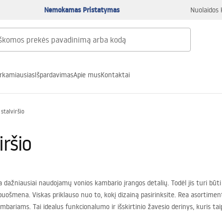
Nemokamas Pristatymas
Nuolaidos 
rkamiausias
Išpardavimas
Apie mus
Kontaktai
stalviršio
iršio
a dažniausiai naudojamų vonios kambario įrangos detalių. Todėl jis turi būt
o puošmena. Viskas priklauso nuo to, kokį dizainą pasirinksite. Rea asortimen
bariams. Tai idealus funkcionalumo ir išskirtinio žavesio derinys, kuris tai