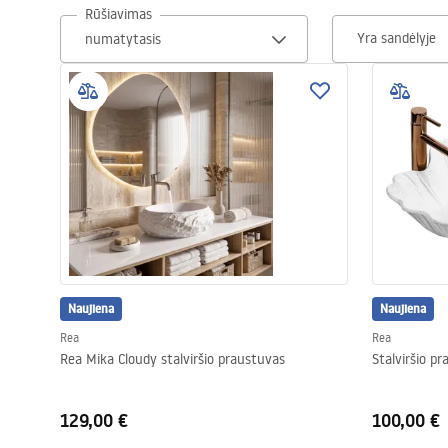
Rūšiavimas
Tualetai
Yra sandėlyje
Praustuvas
Vonios ir ekranai
Vonios maišytuvai
Vonios dušai
Naujiena
Virtuvė
Naujiena
Rea
Rea
Rea Mika Cloudy stalviršio praustuvas
Stalviršio p
Vonios aksesuarai ir baldai
129,00 €
100,00 €