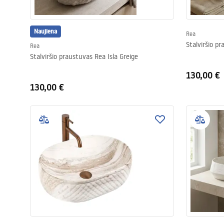
Naujiena
Rea
Stalviršio pr
Rea
Stalviršio praustuvas Rea Isla Greige
130,00 €
130,00 €