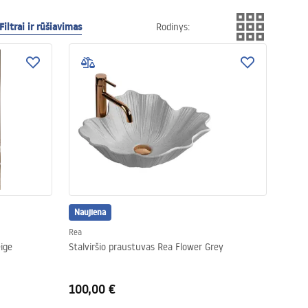
Filtrai ir rūšiavimas
Rodinys
:
Naujiena
Rea
ige
Stalviršio praustuvas Rea Flower Grey
100,00 €