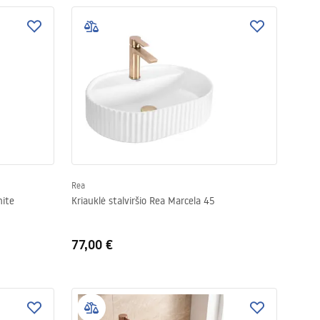
Rea
hite
Kriauklė stalviršio Rea Marcela 45
77,00 €