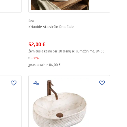
Rea
Kriauklė stalviršio Rea Calla
52,00 €
Žemiausia kaina per 30 dienų iki sumažinimo:
84,00
€
-
38
%
Įprasta kaina
:
84,00 €