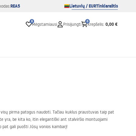
REA5
Lietuvių / EUR
Tinklaraštis
kodas:
0
0
0,00 €
Mėgstamiausi
Prisijungti
Krepšelis
:
i visų pirma patogus naudoti. Tačiau kuklus praustuvas taip pat
te yra, be kita ko, itin elegantiški ant stalviršio montuojami
p pat gali puošti Jūsų vonios kambarį!