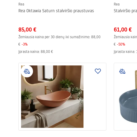
Rea
Rea
Rea Oktawia Saturn stalviršio praustuvas
Stalviršio p
85,00 €
61,00 €
Žemiausia kaina per 30 dienų iki sumažinimo:
88,00
Žemiausia kain
€
-
3
%
€
-
50
%
Įprasta kaina
:
88,00 €
Įprasta kaina
: