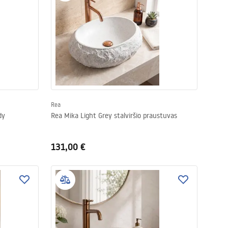
Rea
andy
Rea Mika Light Grey stalviršio praustuvas
131,00 €