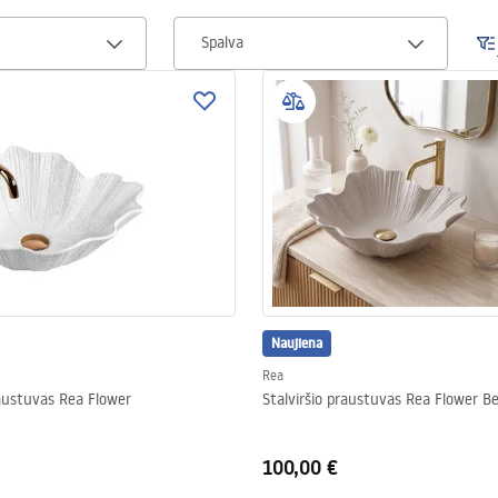
Spalva
Naujiena
Rea
raustuvas Rea Flower
Stalviršio praustuvas Rea Flower Be
100,00 €