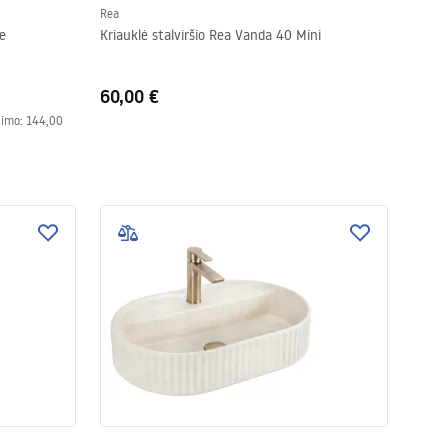
Rea
ce
Kriauklė stalviršio Rea Vanda 40 Mini
60,00 €
nimo:
144,00