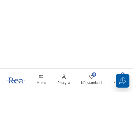
0
0
Meniu
Paskyra
Mėgstamiausi
Krepšelis
Naujienlaiškis
Sekite naujienas ir akcijas!