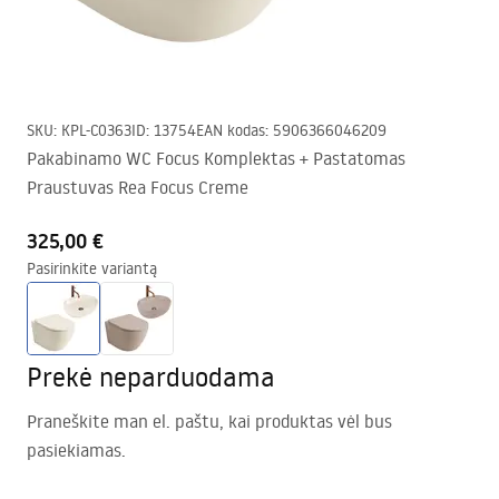
SKU
:
KPL-C0363
ID
:
13754
EAN kodas
:
5906366046209
Pakabinamo WC Focus Komplektas + Pastatomas
Praustuvas Rea Focus Creme
325,00 €
Pasirinkite variantą
Prekė neparduodama
Praneškite man el. paštu, kai produktas vėl bus
pasiekiamas.