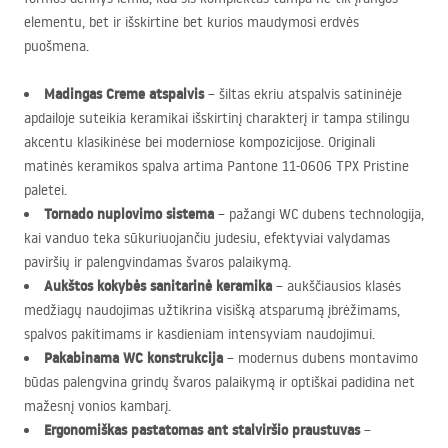
elementu, bet ir išskirtine bet kurios maudymosi erdvės
puošmena.
Madingas Creme atspalvis
– šiltas ekriu atspalvis satininėje
apdailoje suteikia keramikai išskirtinį charakterį ir tampa stilingu
akcentu klasikinėse bei moderniose kompozicijose. Originali
matinės keramikos spalva artima Pantone 11-0606
TPX
Pristine
paletei.
Tornado nuplovimo sistema
– pažangi WC dubens technologija,
kai vanduo teka sūkuriuojančiu judesiu, efektyviai valydamas
paviršių ir palengvindamas švaros palaikymą.
Aukštos kokybės sanitarinė keramika
– aukščiausios klasės
medžiagų naudojimas užtikrina visišką atsparumą įbrėžimams,
spalvos pakitimams ir kasdieniam intensyviam naudojimui.
Pakabinama WC konstrukcija
– modernus dubens montavimo
būdas palengvina grindų švaros palaikymą ir optiškai padidina net
mažesnį vonios kambarį.
Ergonomiškas pastatomas ant stalviršio praustuvas
–