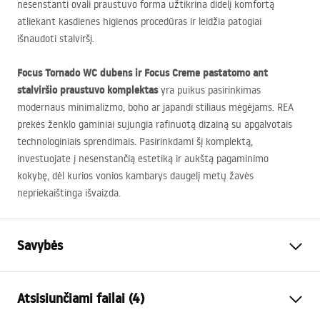
nesenstanti ovali praustuvo forma užtikrina didelį komfortą
atliekant kasdienes higienos procedūras ir leidžia patogiai
išnaudoti stalviršį.
Focus Tornado WC dubens ir Focus Creme pastatomo ant
stalviršio praustuvo komplektas
yra puikus pasirinkimas
modernaus minimalizmo, boho ar japandi stiliaus mėgėjams.
REA
prekės ženklo gaminiai sujungia rafinuotą dizainą su apgalvotais
technologiniais sprendimais. Pasirinkdami šį komplektą,
investuojate į nesenstančią estetiką ir aukštą pagaminimo
kokybę, dėl kurios vonios kambarys daugelį metų žavės
nepriekaištinga išvaizda.
Savybės
Montavimo būdas
Pakabinama
Atsisiunčiami failai (4)
Nuleidimo sistema
Rimless Tornado