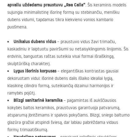
apvaliu uždedamu praustuvu „Rea Calla“
. Šis keraminis modelis
sujungia minimalistinę išorinę formą su stebinančiu, menišku
dubens vidumi, tapdamas tikra kiekvieno vonios kambario
puošmena.
Unikalus dubens vidus
– praustuvo vidus žavi trimačiu,
kaskadiniu ir laiptuotu paviršiumi su netaisyklingomis linijomis. Šis
erdvinis, banguotas raštas suteikia visai formai išraiškingą,
skulptūrišką charakterį.
Lygus išorinis korpusas
– elegantiškas kontrastas gausiai
dekoruotam vidui: išorinė dubens dalis išlaiko idealiai lygią,
klasikinę cilindro formą, suteikiančią dizainui harmonijos ir
ramybės pojūtį.
Blizgi sanitarinė keramika
– pagamintas iš aukščiausios
kokybės baltos keramikos, praustuvas garantuoja patvarumą,
atsparumą įbrėžimams ir spalvos pokyčiams. Blizgi, sniego baltumo
glazūra gražiai atspindi šviesą, dar labiau pabrėždama vidaus
formų trimaatiškumą.