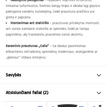
Naudojimo patogumas
– nepaisant reljefinės struktūros,
tinkamai suformuotos, švelnios bangų linijos ir idealiai lygi glazūra
palengvina vandens nutekėjimą, todėl praustuvo priežiūra yra
greita ir paprasta.
Montavimas ant stalviršio
– praustuvas pritaikytas montuoti
ant vonios kambario stalviršio ar spintelės, todėl jis tampa
pagrindiniu, akį traukiančiu prausimosi zonos akcentu.
Keraminis praustuvas „Calla“
– tai idealus pasirinkimas
ieškantiems netradicinių sprendimų modernaus, avangardinio ar
„glamour“ stiliaus interjerui.
Savybės
Montavimo būdas
Ant stalviršio
Atsisiunčiami failai (2)
Medžiaga
Sanitarinė keramika
Spalva
Balta