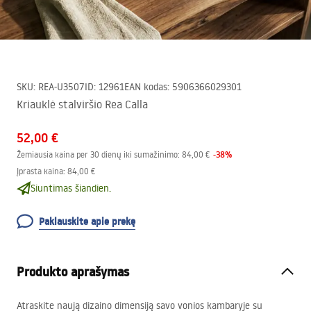
SKU
:
REA-U3507
ID
:
12961
EAN kodas
:
5906366029301
Kriauklė stalviršio Rea Calla
52,00 €
-
38
%
Žemiausia kaina per 30 dienų iki sumažinimo:
84,00 €
Įprasta kaina
:
84,00 €
Siuntimas šiandien.
Paklauskite apie prekę
Produkto aprašymas
Atraskite naują dizaino dimensiją savo vonios kambaryje su