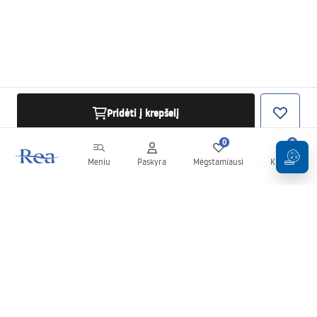
Pridėti į krepšelį
0
0
Meniu
Paskyra
Mėgstamiausi
Krepšelis
Naujienlaiškis
Sekite naujienas ir akcijas!