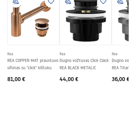
Surinkimo instrukcijos
Apdaila
Blizgus
Basin.pdf
Ilgis
420
mm
Plotis
420
mm
Garantijos sąlygos
Aukštis
130
mm
Warranty_Terms_and_Conditions_Basins_-_5.pdf
Gylis
100
mm
Forma
Apvalus
Rea
Rea
Rea
REA COPPER MAT praustuvo
Dugno vožtuvas Click Clack
Dugno vožtuv
Skylė baterijom
Ne
sifonas su "click" kištuku
REA BLACK METALIC
REA Titan
Perpildymo anga
Ne
81,00 €
44,00 €
36,00 €