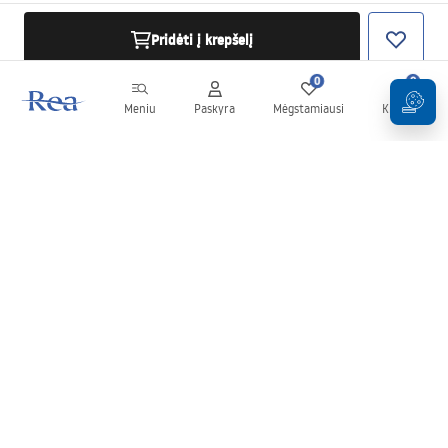
Pridėti į krepšelį
0
0
Meniu
Paskyra
Mėgstamiausi
Krepšelis
Naujienlaiškis
Sekite naujienas ir akcijas!
Prenumeruok
Įvesdami ir patvirtindami savo duomenis sutinkate gauti
naujienlaiškį pagal
Taisyklių
nuostatas.