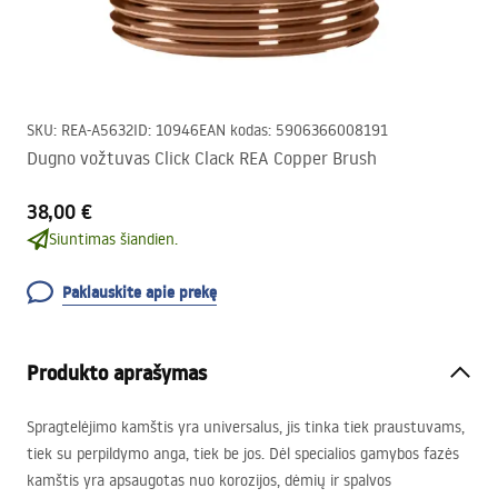
SKU
:
REA-A5632
ID
:
10946
EAN kodas
:
5906366008191
Dugno vožtuvas Click Clack REA Copper Brush
38,00 €
Siuntimas šiandien.
Paklauskite apie prekę
Produkto aprašymas
Spragtelėjimo kamštis yra universalus, jis tinka tiek praustuvams,
tiek su perpildymo anga, tiek be jos. Dėl specialios gamybos fazės
kamštis yra apsaugotas nuo korozijos, dėmių ir spalvos