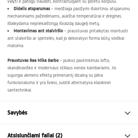
valyti ir patogu naudoti, kontrastuojant su porėtu korpusu.
Didelis atsparumas
– medžiaga pasižymi išskirtiniu atsparumu
mechaniniams pažeidimams, aukštai temperatūrai ir drėgmei,
išlaikydama nepriekaištingą išvaizdą daugelį metų.
Montavimas ant stalviršio
– praustuvas pritaikytas montuoti
ant stalviršio ar spintelės, kad jo dekoratyvi forma būtų visiškai
matoma.
Praustuvas Rea Mika Garbo
– puikus pasirinkimas lofto,
skandinaviško ir modernaus stiliaus vonios kambariams. Jis
sujungia akmens efektą primenantį dizainą su pilna
funkcionalumo ir yra šviesi, subtili alternatyva klasikinei
santechnikai.
Savybės
Montavimo būdas
Ant stalviršio
Atsisiunčiami failai (2)