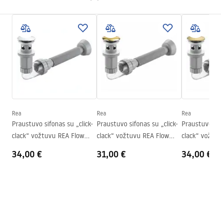
Medžiaga
Artificial Stone (kompozitinis
akmuo)
Surinkimo instrukcijos
Spalva
Akmens imitacija, Pilka
Basin.pdf
Apdaila
Matinis
Ilgis
500
mm
Garantijos sąlygos
Plotis
380
mm
Warranty_Terms_and_Conditions_Basins_-_5.pdf
Aukštis
150
mm
Gylis
120
mm
Rea
Rea
Rea
Forma
Ovalus
Praustuvo sifonas su „click-
Praustuvo sifonas su „click-
Praustuvo sif
clack“ vožtuvu REA Flow
clack“ vožtuvu REA Flow
clack“ vožtu
Skylė baterijom
Ne
Chrome
Gold
Brush Gold
34,00 €
31,00 €
34,00 €
Perpildymo anga
Ne