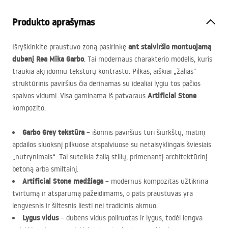
Produkto aprašymas
ant stalviršio montuojamą
Išryškinkite praustuvo zoną pasirinkę
dubenį Rea Mika Garbo
. Tai modernaus charakterio modelis, kuris
traukia akį įdomiu tekstūrų kontrastu. Pilkas, aiškiai „žalias“
struktūrinis paviršius čia derinamas su idealiai lygiu tos pačios
Artificial Stone
spalvos vidumi. Visa gaminama iš patvaraus
kompozito.
Garbo Grey tekstūra
– išorinis paviršius turi šiurkštų, matinį
apdailos sluoksnį pilkuose atspalviuose su netaisyklingais šviesiais
„nutrynimais“. Tai suteikia žalią stilių, primenantį architektūrinį
betoną arba smiltainį.
Artificial Stone medžiaga
– modernus kompozitas užtikrina
tvirtumą ir atsparumą pažeidimams, o pats praustuvas yra
lengvesnis ir šiltesnis liesti nei tradicinis akmuo.
Lygus vidus
– dubens vidus poliruotas ir lygus, todėl lengva