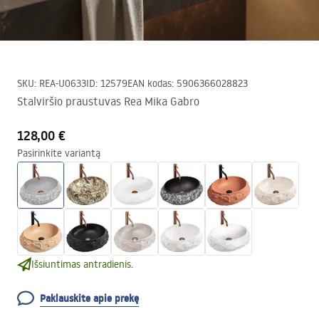
SKU
:
REA-U0633
ID
:
12579
EAN kodas
:
5906366028823
Stalviršio praustuvas Rea Mika Gabro
128,00 €
Pasirinkite variantą
Išsiuntimas antradienis.
Paklauskite apie prekę