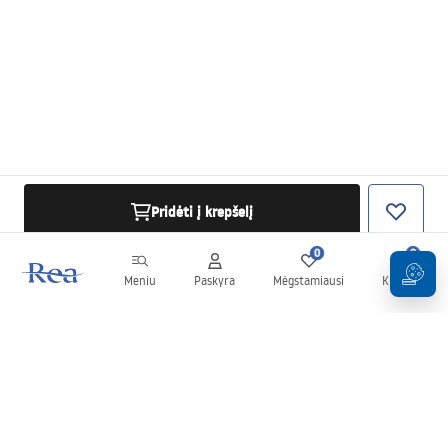
Pridėti į krepšelį
0
0
Meniu
Paskyra
Mėgstamiausi
Krepšelis
Naujienlaiškis
Sekite naujienas ir akcijas!