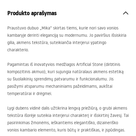
Produkto aprašymas
Praustuvo dubuo „Mika“ skirtas tiems, kurie nori savo vonios
kambaryje derinti eleganciją su modernumu. Jo paviršius išsiskiria
gilia, akmens tekstūra, suteikiančia interjerui ypatingo
charakterio.
Pagamintas iš inovatyvios medžiagos Artificial Stone (dirbtinis
kompozitinis akmuo), kuri sujungia natūralaus akmens estetiką
su šiuolaikinių sprendimų patvarumu ir funkcionalumu. Jis
pasižymi atsparumu mechaniniams pažeidimams, aukštai
temperatūrai ir drėgmei.
Lygi dubens vidinė dalis užtikrina lengvą priežiūrą, o grubi akmens
tekstūra išorėje suteikia interjerui charakterį ir išskirtinį žavesį. Tai
pasirinkimas žmonėms, ieškantiems elegantiško, dizaineriško
vonios kambario elemento, kuris būtų ir praktiškas, ir įspūdingas.