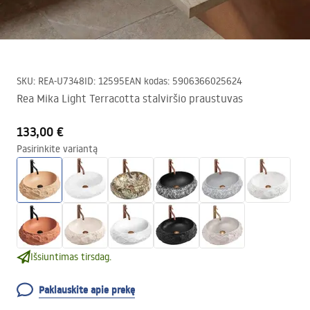
SKU
:
REA-U7348
ID
:
12595
EAN kodas
:
5906366025624
Rea Mika Light Terracotta stalviršio praustuvas
133,00 €
Pasirinkite variantą
Išsiuntimas tirsdag.
Paklauskite apie prekę