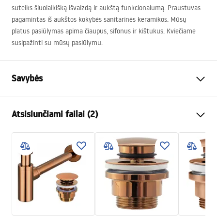
suteiks šiuolaikišką išvaizdą ir aukštą funkcionalumą. Praustuvas
pagamintas iš aukštos kokybės sanitarinės keramikos. Mūsų
platus pasiūlymas apima čiaupus, sifonus ir kištukus. Kviečiame
susipažinti su mūsų pasiūlymu.
Savybės
Montavimo būdas
Ant stalviršio
Atsisiunčiami failai (2)
Medžiaga
Sanitarinė keramika
Spalva
Akmens imitacija
Surinkimo instrukcijos
Apdaila
Blizgus
Basin.pdf
Ilgis
655
mm
Plotis
400
mm
Garantijos sąlygos
Aukštis
130
mm
Warranty_Terms_and_Conditions_Basins_-_5.pdf
Gylis
100
mm