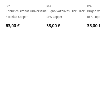
Forma
Ovalus, Asimetrinis
Rea
Rea
Rea
Kriauklės sifonas universalus
Dugno vožtuvas Click Clack
Dugno vožtuv
Skylė baterijom
Ne
Klik-Klak Copper
REA Copper
REA Copper
Perpildymo anga
Ne
63,00 €
35,00 €
38,00 €