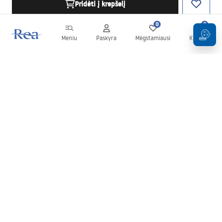
Pridėti į krepšelį
0
0
Meniu
Paskyra
Mėgstamiausi
Krepšelis
Naujienlaiškis
Sekite naujienas ir akcijas!
Prenumeruok
Įvesdami ir patvirtindami savo duomenis sutinkate gauti
naujienlaiškį pagal
Taisyklių
nuostatas.