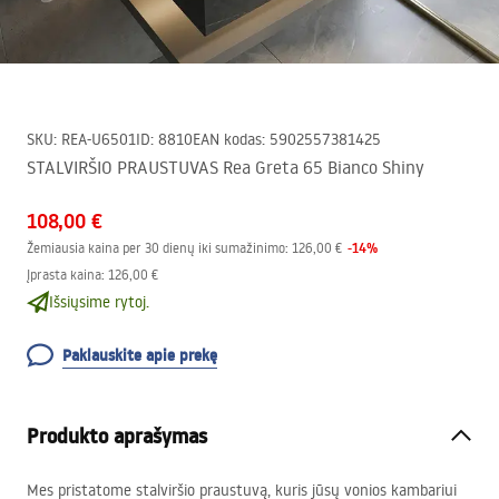
SKU
:
REA-U6501
ID
:
8810
EAN kodas
:
5902557381425
STALVIRŠIO PRAUSTUVAS Rea Greta 65 Bianco Shiny
108,00 €
-
14
%
Žemiausia kaina per 30 dienų iki sumažinimo:
126,00 €
Įprasta kaina
:
126,00 €
Išsiųsime rytoj.
Paklauskite apie prekę
Produkto aprašymas
Mes pristatome stalviršio praustuvą, kuris jūsų vonios kambariui