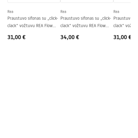
Forma
Asimetrinis
Rea
Rea
Rea
Skylė baterijom
Ne
Praustuvo sifonas su „click-
Praustuvo sifonas su „click-
Praustuvo sif
clack“ vožtuvu REA Flow
clack“ vožtuvu REA Flow
clack“ vožtu
Perpildymo anga
Ne
Gold
Brush Gold
Black
31,00 €
34,00 €
31,00 €