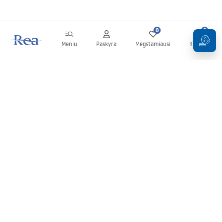
0
0
Meniu
Paskyra
Mėgstamiausi
Krepšelis
Naujienlaiškis
Sekite naujienas ir akcijas!
Prenumeruok
Įvesdami ir patvirtindami savo duomenis sutinkate gauti
naujienlaiškį pagal
Taisyklių
nuostatas.