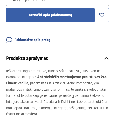
Pranešti apie prieinamumą
Paklauskite apie prekę
Produkto aprašymas
Ieškote stilingo praustuvo, kuris visiškai pakeistų Jūsų vonios
Ant stalviršio montuojamas praustuvas Rea
kambario interjerą?
Flower Vanilla
, pagamintas iš Artificial Stone kompozito, yra
prabangos ir išskirtinio dizaino sinonimas. Jo unikali, skulptūriška
forma, stilizuota kaip gėlės taurė, paverčia jį centriniu kiekvieno
interjero akcentu. Matinė apdaila ir išskirtinė, taškuota struktūra,
imituojanti natūralų akmenį, į interjerą įneša jaukią, bet kartu itin
išskirtinę atmosferą.