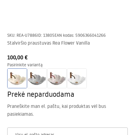
SKU
:
REA-U7886
ID
:
13805
EAN kodas
:
5906366041266
Stalviršio praustuvas Rea Flower Vanilla
100,00 €
Pasirinkite variantą
Prekė neparduodama
Praneškite man el. paštu, kai produktas vėl bus
pasiekiamas.
Jūsų el. pašto adresas