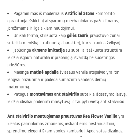
Artificial Stone
Pagaminimas iš modernaus
kompozito
garantuoja išskirtinį atsparumą mechaniniams pažeidimams,
įbrėžimams ir ilgalaikiam naudojimui.
gėlės taurė
Unikali forma, stilizuota kaip
, praustuvo zonai
suteikia menišką ir rafinuotą charakterį, kuris traukia žvilgsnį.
akmens imitacija
Įspūdinga
su subtiliai taškuota struktūra
leidžia išgauti natūralią ir prabangią išvaizdą be sudėtingos
priežiūros.
matinė apdaila
Madinga
šviesaus vanilla atspalvio yra itin
lengvai prižiūrima ir padeda sumažinti vandens dėmių
matomumą.
montavimas ant stalviršio
Patogus
suteikia išdėstymo laisvę,
leidžia idealiai priderinti maišytuvą ir taupyti vietą ant stalviršio.
Ant stalviršio montuojamas praustuvas Rea Flower Vanilla
yra
idealus pasirinkimas žmonėms, ieškantiems nestandartinių
sprendimų elegantiškam vonios kambariui. Apgalvotas dizainas,