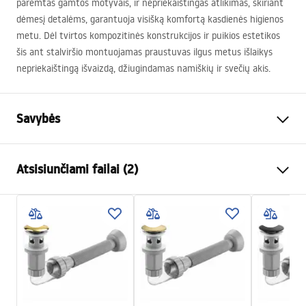
paremtas gamtos motyvais, ir nepriekaištingas atlikimas, skiriant
dėmesį detalėms, garantuoja visišką komfortą kasdienės higienos
metu. Dėl tvirtos kompozitinės konstrukcijos ir puikios estetikos
šis ant stalviršio montuojamas praustuvas ilgus metus išlaikys
nepriekaištingą išvaizdą, džiugindamas namiškių ir svečių akis.
Savybės
Montavimo būdas
Ant stalviršio
Atsisiunčiami failai (2)
Medžiaga
Artificial Stone (kompozitinis
akmuo)
Surinkimo instrukcijos
Spalva
Smėlinė, Akmens imitacija
Basin.pdf
Apdaila
Matinis
Ilgis
475
mm
Garantijos sąlygos
Plotis
400
mm
Warranty_Terms_and_Conditions_Basins_-_5.pdf
Aukštis
170
mm