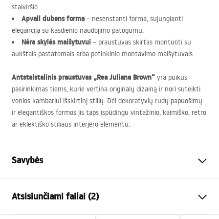
stalviršio.
Apvali dubens forma
– nesenstanti forma, sujungianti
eleganciją su kasdienio naudojimo patogumu.
Nėra skylės maišytuvui
– praustuvas skirtas montuoti su
aukštais pastatomais arba potinkinio montavimo maišytuvais.
Antstalstalinis praustuvas „Rea Juliana Brown“
yra puikus
pasirinkimas tiems, kurie vertina originalų dizainą ir nori suteikti
vonios kambariui išskirtinį stilių. Dėl dekoratyvių rudų papuošimų
ir elegantiškos formos jis taps įspūdingu vintažinio, kaimiško, retro
ar eklektiško stiliaus interjero elementu.
Savybės
Montavimo būdas
Ant stalviršio
Atsisiunčiami failai (2)
Medžiaga
Artificial Stone (kompozitinis
akmuo)