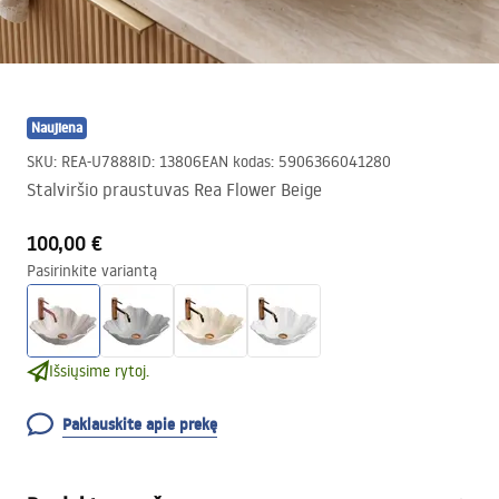
Naujiena
SKU
:
REA-U7888
ID
:
13806
EAN kodas
:
5906366041280
Stalviršio praustuvas Rea Flower Beige
100,00 €
Pasirinkite variantą
Išsiųsime rytoj.
Paklauskite apie prekę