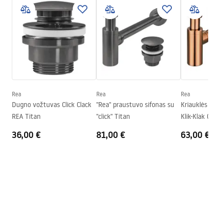
Surinkimo instrukcijos
Spalva
Smėlinė, Akmens imitacija
Basin.pdf
Apdaila
Matinis
Ilgis
475
mm
Garantijos sąlygos
Plotis
400
mm
Warranty_Terms_and_Conditions_Basins_-_5.pdf
Aukštis
170
mm
Gylis
145
mm
Rea
Rea
Rea
Forma
Nestandartinis
Dugno vožtuvas Click Clack
"Rea" praustuvo sifonas su
Kriauklės sif
REA Titan
"click" Titan
Klik-Klak Cop
Skylė baterijom
Ne
36,00 €
81,00 €
63,00 €
Perpildymo anga
Ne