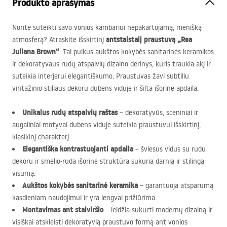
Produkto aprašymas
Norite suteikti savo vonios kambariui nepakartojamą, menišką
antstalstalį praustuvą „Rea
atmosferą? Atraskite išskirtinį
Juliana Brown“
. Tai puikus aukštos kokybės sanitarinės keramikos
ir dekoratyvaus rudų atspalvių dizaino derinys, kuris traukia akį ir
suteikia interjerui elegantiškumo. Praustuvas žavi subtiliu
vintažinio stiliaus dekoru dubens viduje ir šilta išorine apdaila.
Unikalus rudų atspalvių raštas
– dekoratyvūs, sceniniai ir
augaliniai motyvai dubens viduje suteikia praustuvui išskirtinį,
klasikinį charakterį.
Elegantiška kontrastuojanti apdaila
– šviesus vidus su rudu
dekoru ir smėlio-ruda išorinė struktūra sukuria darnią ir stilingą
visumą.
Aukštos kokybės sanitarinė keramika
– garantuoja atsparumą
kasdieniam naudojimui ir yra lengvai prižiūrima.
Montavimas ant stalviršio
– leidžia sukurti modernų dizainą ir
visiškai atskleisti dekoratyvią praustuvo formą ant vonios