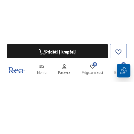
Pridėti į krepšelį
0
0
Meniu
Paskyra
Mėgstamiausi
Krepšelis
Naujienlaiškis
Sekite naujienas ir akcijas!