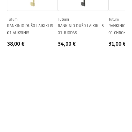
Warranty_Terms_and_Conditions_Faucets_-_5.pdf
Slėgio reguliavimas
Taip
Anti-Calc sistema
Taip
Tutumi
Tutumi
Tutumi
Surinkimo instrukcija
RANKINIO DUŠO LAIKIKLIS
RANKINIO DUŠO LAIKIKLIS
RANKINIO DU
Dengimo technologija
Electroplating
shower_set.pdf
01 AUKSINIS
01 JUODAS
01 CHROMAS
Jungčių atstumas
150
mm
38,00 €
34,00 €
31,00 €
Garantija
24 mėnesių