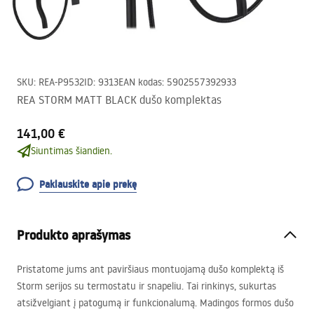
SKU
:
REA-P9532
ID
:
9313
EAN kodas
:
5902557392933
REA STORM MATT BLACK dušo komplektas
141,00 €
Siuntimas šiandien.
Paklauskite apie prekę
Produkto aprašymas
Pristatome jums ant paviršiaus montuojamą dušo komplektą iš
Storm serijos su termostatu ir snapeliu. Tai rinkinys, sukurtas
atsižvelgiant į patogumą ir funkcionalumą. Madingos formos dušo