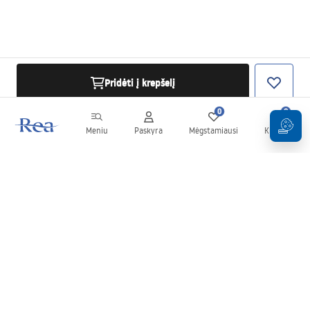
Pridėti į krepšelį
0
0
Meniu
Paskyra
Mėgstamiausi
Krepšelis
Naujienlaiškis
Sekite naujienas ir akcijas!
Prenumeruok