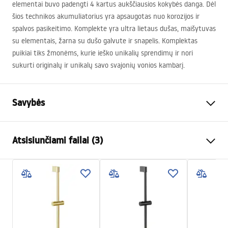
elementai buvo padengti 4 kartus aukščiausios kokybės danga. Dėl
šios technikos akumuliatorius yra apsaugotas nuo korozijos ir
spalvos pasikeitimo. Komplekte yra ultra lietaus dušas, maišytuvas
su elementais, žarna su dušo galvute ir snapelis. Komplektas
puikiai tiks žmonėms, kurie ieško unikalių sprendimų ir nori
sukurti originalų ir unikalų savo svajonių vonios kambarį.
Savybės
Spalva
Juoda
Atsisiunčiami failai (3)
Medžiaga
Žalvaris, ABS
Baterijos Tipas
Vienos rankenos
Saugos informacija
Montavimo būdas
Paviršinis montavimas
Safety_Information_Shower_set.pdf
Aukščio reguliavimas
Taip
Maks. aukštis
1430
mm
Garantijos sąlygos
Vonios snapelis
Taip, pasukama