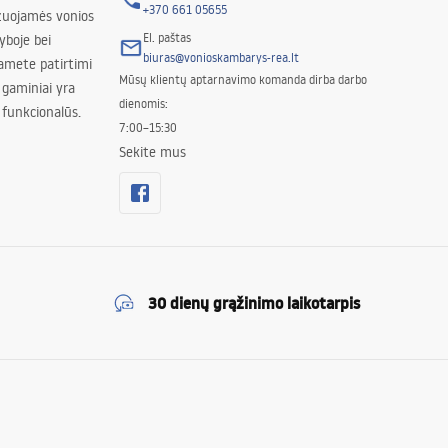
+370 661 05655
izuojamės vonios
El. paštas
yboje bei
biuras@vonioskambarys-rea.lt
amete patirtimi
Mūsų klientų aptarnavimo komanda dirba darbo
 gaminiai yra
dienomis:
 funkcionalūs.
7:00–15:30
Sekite mus
30 dienų grąžinimo laikotarpis