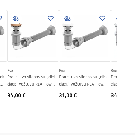
Rea
Rea
Rea
ck-
Praustuvo sifonas su „click-
Praustuvo sifonas su „click-
Praustuvo sif
clack“ vožtuvu REA Flow
clack“ vožtuvu REA Flow
clack“ vožtu
Brush Copper
White
Chrome
34,00 €
31,00 €
34,00 €