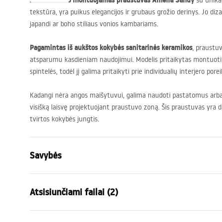
Ant stalviršio montuojamas praustuvas Amelia Sandy
su unika
tekstūra, yra puikus elegancijos ir grubaus grožio derinys. Jo diza
japandi ar boho stiliaus vonios kambariams.
Pagamintas iš aukštos kokybės sanitarinės keramikos
, praustu
atsparumu kasdieniam naudojimui. Modelis pritaikytas montuoti ti
spintelės, todėl jį galima pritaikyti prie individualių interjero porei
Kadangi nėra angos maišytuvui, galima naudoti pastatomus arba p
visišką laisvę projektuojant praustuvo zoną. Šis praustuvas yra
tvirtos kokybės jungtis.
Savybės
Montavimo būdas
Ant stalvirš
Atsisiunčiami failai (2)
Medžiaga
Sanitarinė 
Spalva
Akmens imit