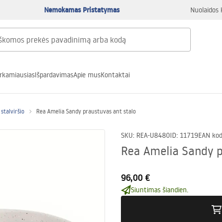
Nemokamas Pristatymas
Nuolaidos 
rkamiausias
Išpardavimas
Apie mus
Kontaktai
stalviršio
Rea Amelia Sandy praustuvas ant stalo
SKU
:
REA-U8480
ID
:
11719
EAN ko
Rea Amelia Sandy p
96,00 €
Siuntimas šiandien.