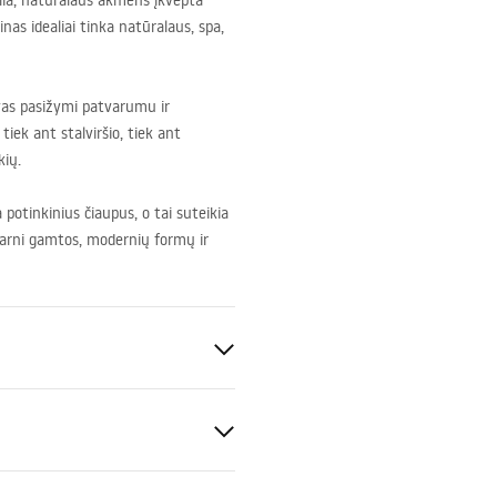
lia, natūralaus akmens įkvėpta
inas idealiai tinka natūralaus, spa,
vas pasižymi patvarumu ir
ek ant stalviršio, tiek ant
kių.
otinkinius čiaupus, o tai suteikia
 darni gamtos, modernių formų ir
io
keramika
acija