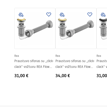
Garan
Apdaila
Matinis
Surinkimo instrukcijos
Warra
Basin.pdf
Ilgis
480
mm
Basins
Plotis
345
mm
Aukštis
135
mm
Gylis
105
mm
Forma
Ovalus
Skylė baterijom
Ne
Rea
Rea
Rea
Perpildymo anga
Ne
Praustuvo sifonas su „click-
Praustuvo sifonas su „click-
Praustu
clack“ vožtuvu REA Flow
clack“ vožtuvu REA Flow
clack“
Gold
Brush Gold
Black
31,00 €
34,00 €
31,00