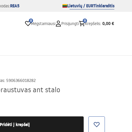
REA5
Lietuvių / EUR
Tinklaraštis
kodas:
0
0
0,00 €
Mėgstamiausi
Prisijungti
Krepšelis
:
das
:
5906366018282
raustuvas ant stalo
Pridėti į krepšelį