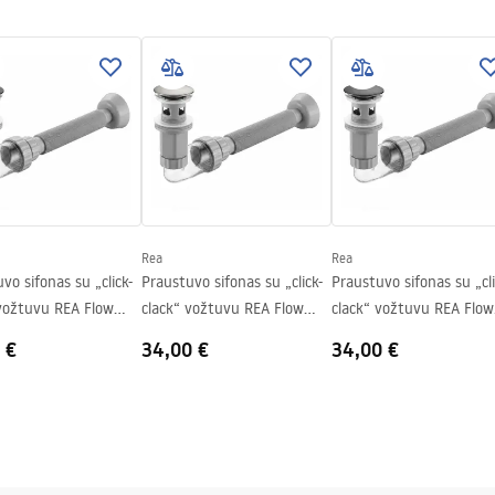
tijos sąlygos
nty_Terms_and_Conditions_
_-_5.pdf
Rea
Rea
vo sifonas su „click-
Praustuvo sifonas su „click-
Praustuvo sifonas su „cli
 vožtuvu REA Flow
clack“ vožtuvu REA Flow
clack“ vožtuvu REA Flow
Brush Nickel
Titan
 €
34,00 €
34,00 €