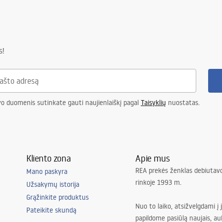
s!
vo duomenis sutinkate gauti naujienlaiškį pagal
Taisyklių
nuostatas.
Kliento zona
Apie mus
REA prekės ženklas debiutavo
Mano paskyra
rinkoje 1993 m.
Užsakymų istorija
Grąžinkite produktus
Nuo to laiko, atsižvelgdami į 
Pateikite skundą
papildome pasiūlą naujais, au