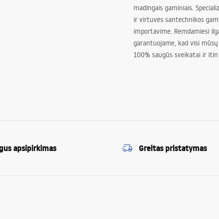
madingais gaminiais. Special
ir virtuvės santechnikos gam
importavime. Remdamiesi ilg
garantuojame, kad visi mūsų
100% saugūs sveikatai ir itin
gus apsipirkimas
Greitas pristatymas