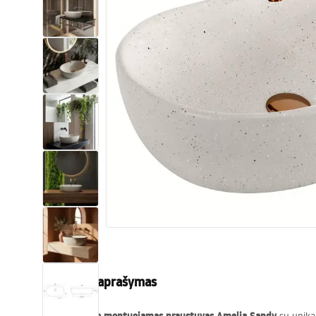
Tualetai
Praustuvas
Vonios ir ekranai
Vonios maišytuvai
Vonios dušai
Virtuvė
Vonios aksesuarai ir baldai
Produkto aprašymas