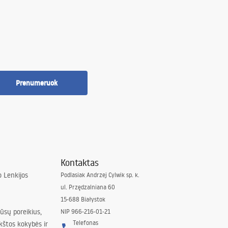
Prenumeruok
Kontaktas
 Lenkijos
Podlasiak Andrzej Cylwik sp. k.
ul. Przędzalniana 60
15-688 Białystok
jūsų poreikius,
NIP 966-216-01-21
Telefonas
kštos kokybės ir