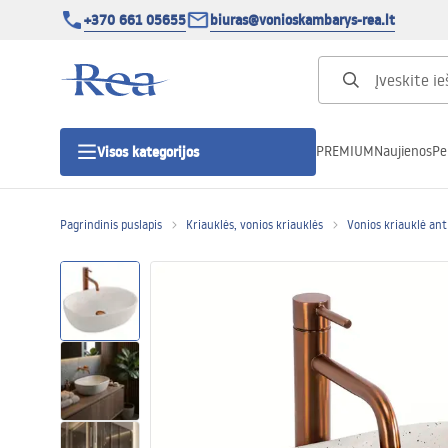
+370 661 05655
biuras@vonioskambarys-rea.lt
PREMIUM
Naujienos
Pe
Visos kategorijos
Pagrindinis puslapis
Kriauklės, vonios kriauklės
Vonios kriauklė ant 
Dušo kabinos
Dušo durys
Vonios dušo padėklai
Linijiniai dušo kanalai