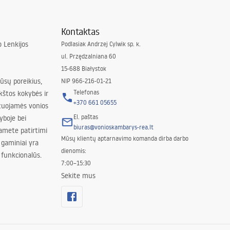
Kontaktas
 Lenkijos
Podlasiak Andrzej Cylwik sp. k.
ul. Przędzalniana 60
15-688 Białystok
jūsų poreikius,
NIP 966-216-01-21
Telefonas
kštos kokybės ir
+370 661 05655
izuojamės vonios
El. paštas
yboje bei
biuras@vonioskambarys-rea.lt
amete patirtimi
Mūsų klientų aptarnavimo komanda dirba darbo
 gaminiai yra
dienomis:
 funkcionalūs.
7:00–15:30
Sekite mus