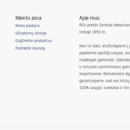
Kliento zona
Apie mus
REA prekės ženklas debiutavo
Mano paskyra
rinkoje 1993 m.
Užsakymų istorija
Grąžinkite produktus
Nuo to laiko, atsižvelgdami į 
Pateikite skundą
papildome pasiūlą naujais, au
madingais gaminiais. Special
ir virtuvės santechnikos gam
importavime. Remdamiesi ilg
garantuojame, kad visi mūsų
100% saugūs sveikatai ir itin