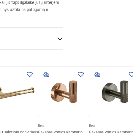
, jis taps ilgalaike jūsų interjero
aminys užtikrins patogumą ir
uksas
Rea
Rea
is tualetinio popieriaus
Pakabas vonios kambario
Pakabas vonios kambari