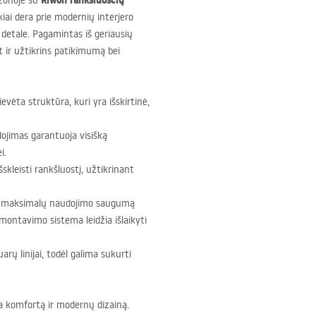
Riwon rankšluosčių
 zonoje su
iai dera prie modernių interjero
detale. Pagamintas iš geriausių
t ir užtikrins patikimumą bei
rievėta struktūra, kuri yra išskirtinė,
jimas garantuoja visišką
i.
išskleisti rankšluostį, užtikrinant
na maksimalų naudojimo saugumą
montavimo sistema leidžia išlaikyti
rų linijai, todėl galima sukurti
na komfortą ir modernų dizainą.