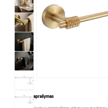
Tualetai
Praustuvas
Vonios ir ekranai
Vonios maišytuvai
Vonios dušai
Virtuvė
Vonios aksesuarai ir baldai
Produkto aprašymas