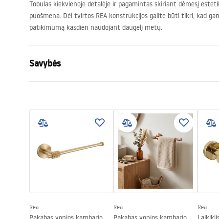
Tobulas kiekvienoje detalėje ir pagamintas skiriant dėmesį estetikai
puošmena. Dėl tvirtos
REA
konstrukcijos galite būti tikri, kad g
patikimumą kasdien naudojant daugelį metų.
Savybės
Spalva
Šlifuotas a
Medžiaga
Metalas
Montavimo būdas
Prisukamas
Plotis
260
mm
Aukštis
50
mm
Gylis
85
mm
Serija
Riwon
Garantija
24 mėnesių
Rea
Rea
Rea
Pakabas vonios kambario
Pakabas vonios kambario
Laikikl