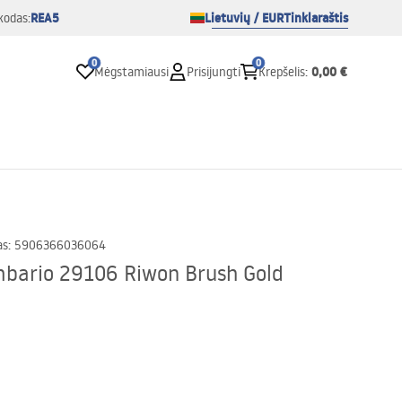
REA5
Lietuvių / EUR
Tinklaraštis
kodas:
0
0
0,00 €
Mėgstamiausi
Prisijungti
Krepšelis
:
as
:
5906366036064
bario 29106 Riwon Brush Gold