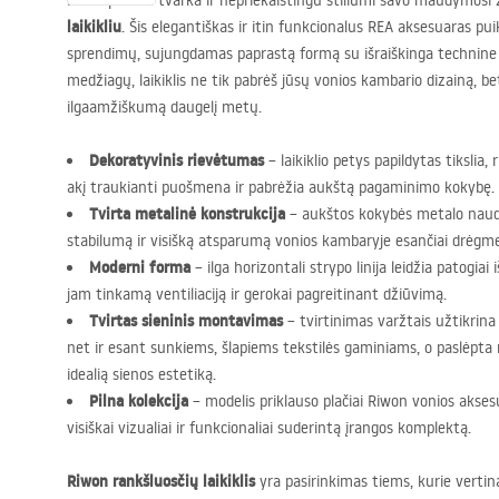
Pasirūpinkite tvarka ir nepriekaištingu stiliumi savo maudymosi
laikikliu
. Šis elegantiškas ir itin funkcionalus
REA
aksesuaras puik
sprendimų, sujungdamas paprastą formą su išraiškinga technine 
medžiagų, laikiklis ne tik pabrėš jūsų vonios kambario dizainą, be
ilgaamžiškumą daugelį metų.
Dekoratyvinis rievėtumas
– laikiklio petys papildytas tikslia, 
akį traukianti puošmena ir pabrėžia aukštą pagaminimo kokybę.
Tvirta metalinė konstrukcija
– aukštos kokybės metalo naudo
stabilumą ir visišką atsparumą vonios kambaryje esančiai drėgme
Moderni forma
– ilga horizontali strypo linija leidžia patogiai 
jam tinkamą ventiliaciją ir gerokai pagreitinant džiūvimą.
Tvirtas sieninis montavimas
– tvirtinimas varžtais užtikri
net ir esant sunkiems, šlapiems tekstilės gaminiams, o paslėpta 
idealią sienos estetiką.
Pilna kolekcija
– modelis priklauso plačiai Riwon vonios aksesua
visiškai vizualiai ir funkcionaliai suderintą įrangos komplektą.
Riwon rankšluosčių laikiklis
yra pasirinkimas tiems, kurie verti