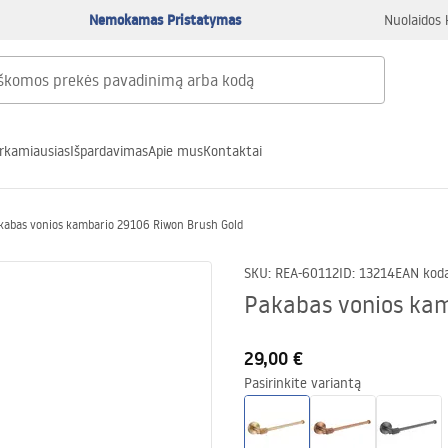
Nemokamas Pristatymas
Nuolaidos 
rkamiausias
Išpardavimas
Apie mus
Kontaktai
kabas vonios kambario 29106 Riwon Brush Gold
SKU
:
REA-60112
ID
:
13214
EAN kod
Pakabas vonios kam
29,00 €
Pasirinkite variantą