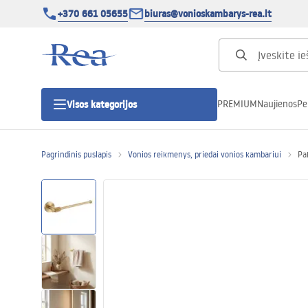
+370 661 05655
biuras@vonioskambarys-rea.lt
PREMIUM
Naujienos
Pe
Visos kategorijos
Pagrindinis puslapis
Vonios reikmenys, priedai vonios kambariui
Pa
Dušo kabinos
Dušo durys
Vonios dušo padėklai
Linijiniai dušo kanalai