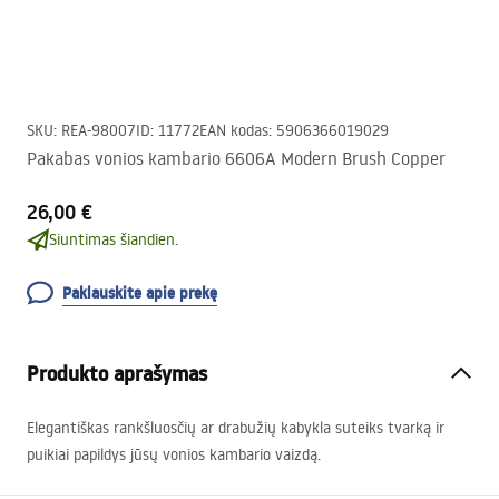
SKU
:
REA-98007
ID
:
11772
EAN kodas
:
5906366019029
Pakabas vonios kambario 6606A Modern Brush Copper
26,00 €
Siuntimas šiandien.
Paklauskite apie prekę
Produkto aprašymas
Elegantiškas rankšluosčių ar drabužių kabykla suteiks tvarką ir
puikiai papildys jūsų vonios kambario vaizdą.