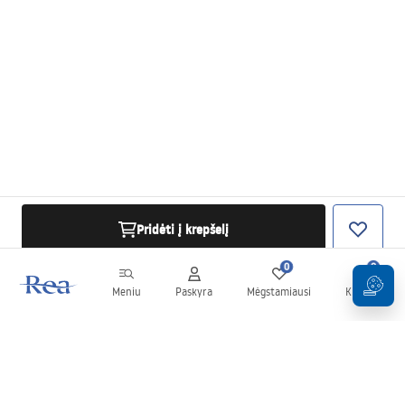
Pridėti į krepšelį
0
0
Meniu
Paskyra
Mėgstamiausi
Krepšelis
Naujienlaiškis
Sekite naujienas ir akcijas!