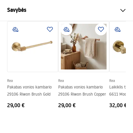
Savybės
Spalva
Šlifuotas varis
Medžiaga
Metalas
Montavimo būdas
Prisukamas
Plotis
50
mm
Aukštis
50
mm
Gylis
50
mm
Rea
Rea
Rea
Serija
Modern
Pakabas vonios kambario
Pakabas vonios kambario
Laikiklis tual
Garantija
24 mėnesių
29106 Riwon Brush Gold
29106 Riwon Brush Copper
6611 Modern
29,00 €
29,00 €
32,00 €