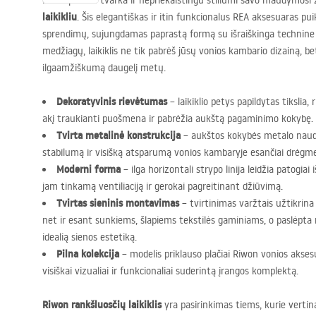
Pasirūpinkite tvarka ir nepriekaištingu stiliumi savo maudymosi
laikikliu
. Šis elegantiškas ir itin funkcionalus
REA
aksesuaras puik
sprendimų, sujungdamas paprastą formą su išraiškinga technine 
medžiagų, laikiklis ne tik pabrėš jūsų vonios kambario dizainą, be
ilgaamžiškumą daugelį metų.
Dekoratyvinis rievėtumas
– laikiklio petys papildytas tikslia, 
akį traukianti puošmena ir pabrėžia aukštą pagaminimo kokybę.
Tvirta metalinė konstrukcija
– aukštos kokybės metalo naudo
stabilumą ir visišką atsparumą vonios kambaryje esančiai drėgme
Moderni forma
– ilga horizontali strypo linija leidžia patogiai 
jam tinkamą ventiliaciją ir gerokai pagreitinant džiūvimą.
Tvirtas sieninis montavimas
– tvirtinimas varžtais užtikri
net ir esant sunkiems, šlapiems tekstilės gaminiams, o paslėpta 
idealią sienos estetiką.
Pilna kolekcija
– modelis priklauso plačiai Riwon vonios aksesua
visiškai vizualiai ir funkcionaliai suderintą įrangos komplektą.
Riwon rankšluosčių laikiklis
yra pasirinkimas tiems, kurie verti