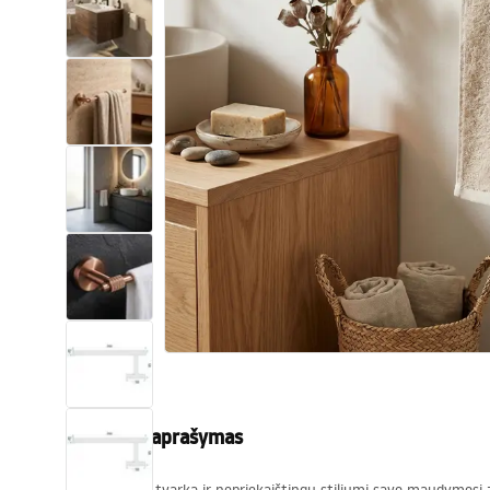
Tualetai
Praustuvas
Vonios ir ekranai
Vonios maišytuvai
Vonios dušai
Virtuvė
Vonios aksesuarai ir baldai
Produkto aprašymas