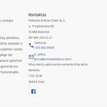
Kontaktas
 Lenkijos
Podlasiak Andrzej Cylwik sp. k.
ul. Przędzalniana 60
15-688 Białystok
jūsų poreikius,
NIP 966-216-01-21
Telefonas
kštos kokybės ir
+370 661 05655
izuojamės vonios
El. paštas
yboje bei
biuras@vonioskambarys-rea.lt
amete patirtimi
Mūsų klientų aptarnavimo komanda dirba darbo
 gaminiai yra
dienomis:
 funkcionalūs.
7:00–15:30
Sekite mus