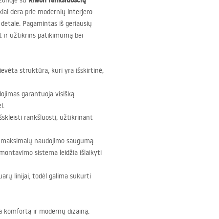
Riwon rankšluosčių
 zonoje su
iai dera prie modernių interjero
detale. Pagamintas iš geriausių
t ir užtikrins patikimumą bei
rievėta struktūra, kuri yra išskirtinė,
jimas garantuoja visišką
i.
išskleisti rankšluostį, užtikrinant
na maksimalų naudojimo saugumą
montavimo sistema leidžia išlaikyti
rų linijai, todėl galima sukurti
na komfortą ir modernų dizainą.