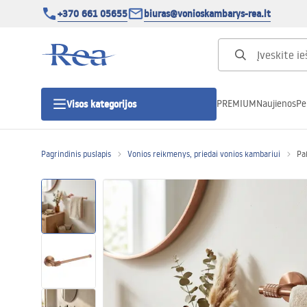
+370 661 05655
biuras@vonioskambarys-rea.lt
PREMIUM
Naujienos
Pe
Visos kategorijos
Pagrindinis puslapis
Vonios reikmenys, priedai vonios kambariui
Pa
Dušo kabinos
Dušo durys
Vonios dušo padėklai
Linijiniai dušo kanalai