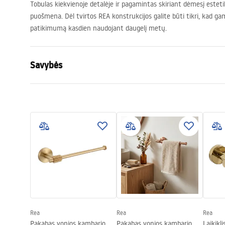
Tobulas kiekvienoje detalėje ir pagamintas skiriant dėmesį estetikai
puošmena. Dėl tvirtos
REA
konstrukcijos galite būti tikri, kad g
patikimumą kasdien naudojant daugelį metų.
Savybės
Spalva
Šlifuotas va
Medžiaga
Metalas
Montavimo būdas
Prisukamas
Plotis
260
mm
Aukštis
50
mm
Gylis
85
mm
Serija
Riwon
Garantija
24 mėnesių
Rea
Rea
Rea
Pakabas vonios kambario
Pakabas vonios kambario
Laikikl