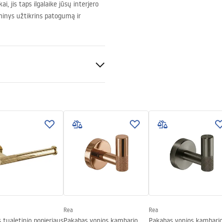
, jis taps ilgalaike jūsų interjero
aminys užtikrins patogumą ir
ris
Rea
Rea
is tualetinio popieriaus
Pakabas vonios kambario
Pakabas vonios kambari