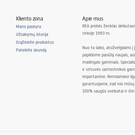
Kliento zona
Apie mus
REA prekės ženklas debiutavo
Mano paskyra
rinkoje 1993 m.
Užsakymų istorija
Grąžinkite produktus
Nuo to laiko, atsižvelgdami į 
Pateikite skundą
papildome pasiūlą naujais, au
madingais gaminiais. Special
ir virtuvės santechnikos gam
importavime. Remdamiesi ilg
garantuojame, kad visi mūsų
100% saugūs sveikatai ir itin