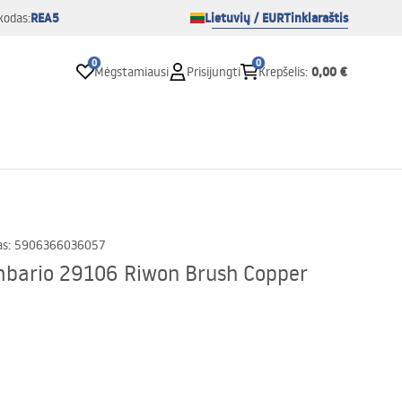
REA5
Lietuvių / EUR
Tinklaraštis
kodas:
0
0
0,00 €
Mėgstamiausi
Prisijungti
Krepšelis
:
as
:
5906366036057
mbario 29106 Riwon Brush Copper