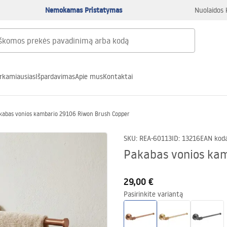
Nemokamas Pristatymas
Nuolaidos 
rkamiausias
Išpardavimas
Apie mus
Kontaktai
kabas vonios kambario 29106 Riwon Brush Copper
SKU
:
REA-60113
ID
:
13216
EAN kod
Pakabas vonios ka
29,00 €
Pasirinkite variantą