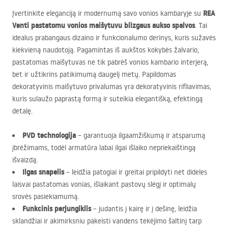
REA
Įvertinkite eleganciją ir modernumą savo vonios kambaryje su
Venti pastatomu vonios maišytuvu blizgaus aukso spalvos
. Tai
idealus prabangaus dizaino ir funkcionalumo derinys, kuris sužavės
kiekvieną naudotoją. Pagamintas iš aukštos kokybės žalvario,
pastatomas maišytuvas ne tik pabrėš vonios kambario interjerą,
bet ir užtikrins patikimumą daugelį metų. Papildomas
dekoratyvinis maišytuvo privalumas yra dekoratyvinis rifliavimas,
kuris sulaužo paprastą formą ir suteikia elegantišką, efektingą
detalę.
PVD
technologija
– garantuoja ilgaamžiškumą ir atsparumą
įbrėžimams, todėl armatūra labai ilgai išlaiko nepriekaištingą
išvaizdą.
Ilgas snapelis
– leidžia patogiai ir greitai pripildyti net dideles
laisvai pastatomas vonias, išlaikant pastovų slėgį ir optimalų
srovės pasiekiamumą.
Funkcinis perjungiklis
– judantis į kairę ir į dešinę, leidžia
sklandžiai ir akimirksniu pakeisti vandens tekėjimo šaltinį tarp