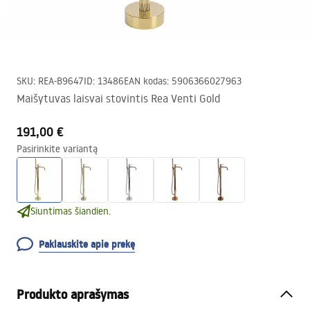
SKU
:
REA-B9647
ID
:
13486
EAN kodas
:
5906366027963
Maišytuvas laisvai stovintis Rea Venti Gold
191,00 €
Pasirinkite variantą
Siuntimas šiandien.
Paklauskite apie prekę
Produkto aprašymas