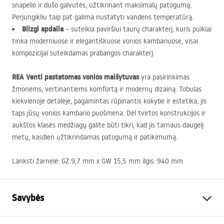
snapelio ir dušo galvutės, užtikrinant maksimalų patogumą.
Perjungikliu taip pat galima nustatyti vandens temperatūrą.
Blizgi apdaila
– suteikia paviršiui taurų charakterį, kuris puikiai
tinka moderniuose ir elegantiškuose vonios kambariuose, visai
kompozicijai suteikdamas prabangos charakterį.
REA
Venti pastatomas vonios maišytuvas
yra pasirinkimas
žmonėms, vertinantiems komfortą ir modernų dizainą. Tobulas
kiekvienoje detalėje, pagamintas rūpinantis kokybe ir estetika, jis
taps jūsų vonios kambario puošmena. Dėl tvirtos konstrukcijos ir
aukštos klasės medžiagų galite būti tikri, kad jis tarnaus daugelį
metų, kasdien užtikrindamas patogumą ir patikimumą.
Lanksti žarnelė: GZ 9,7 mm x GW 15,5 mm ilgis: 940 mm
Savybės