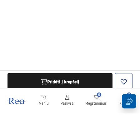
Pridėti į krepšelį
0
0
Meniu
Paskyra
Mėgstamiausi
Krepšelis
Naujienlaiškis