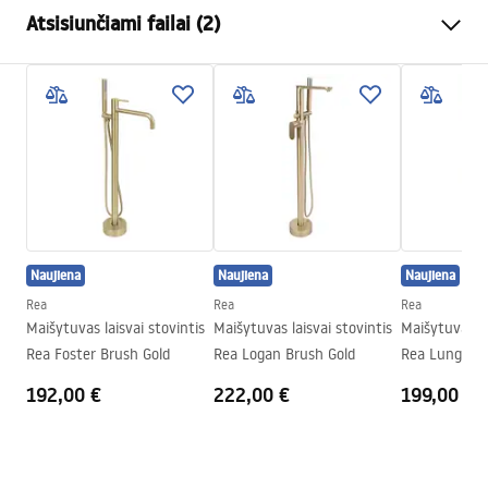
Baterijos Tipas
vonios
Atsisiunčiami failai (2)
Montavimo būdas
Grindinė
Spalva
Auksas
Garantijos sąlygos
Snapelio tipas
Fiksuota
Warranty_Terms_and_Conditions_Faucets_-_5.pdf
Medžiaga
Nerūdijantis plienas, Žalvaris
Snapelio diapazonas
210
mm
Pielęgnacja
Aukštis
1150
mm
Pielegnacja.pdf
Dengimo technologija
PVD
Naujiena
Naujiena
Naujiena
Ryšio skersmuo
15,5 mm
Rea
Rea
Rea
Garantija
5 lat
Maišytuvas laisvai stovintis
Maišytuvas laisvai stovintis
Maišytuvas la
Rea Foster Brush Gold
Rea Logan Brush Gold
Rea Lungo D
Copper
192,00 €
222,00 €
199,00 €