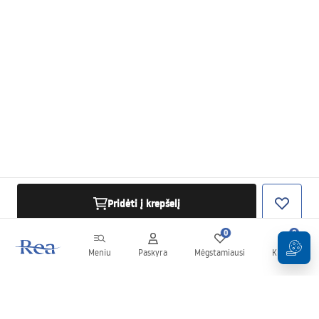
Pridėti į krepšelį
0
0
Meniu
Paskyra
Mėgstamiausi
Krepšelis
Naujienlaiškis