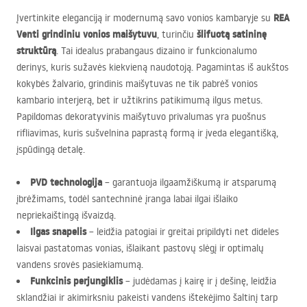
REA
Įvertinkite eleganciją ir modernumą savo vonios kambaryje su
Venti grindiniu vonios maišytuvu
šlifuotą satininę
, turinčiu
struktūrą
. Tai idealus prabangaus dizaino ir funkcionalumo
derinys, kuris sužavės kiekvieną naudotoją. Pagamintas iš aukštos
kokybės žalvario, grindinis maišytuvas ne tik pabrėš vonios
kambario interjerą, bet ir užtikrins patikimumą ilgus metus.
Papildomas dekoratyvinis maišytuvo privalumas yra puošnus
rifliavimas, kuris sušvelnina paprastą formą ir įveda elegantišką,
įspūdingą detalę.
PVD
technologija
– garantuoja ilgaamžiškumą ir atsparumą
įbrėžimams, todėl santechninė įranga labai ilgai išlaiko
nepriekaištingą išvaizdą.
Ilgas snapelis
– leidžia patogiai ir greitai pripildyti net dideles
laisvai pastatomas vonias, išlaikant pastovų slėgį ir optimalų
vandens srovės pasiekiamumą.
Funkcinis perjungiklis
– judėdamas į kairę ir į dešinę, leidžia
sklandžiai ir akimirksniu pakeisti vandens ištekėjimo šaltinį tarp