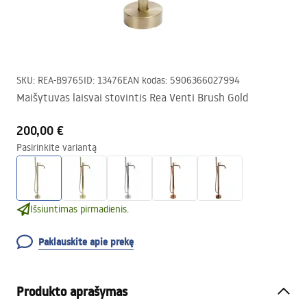
SKU
:
REA-B9765
ID
:
13476
EAN kodas
:
5906366027994
Maišytuvas laisvai stovintis Rea Venti Brush Gold
200,00 €
Pasirinkite variantą
Išsiuntimas pirmadienis.
Paklauskite apie prekę
Produkto aprašymas