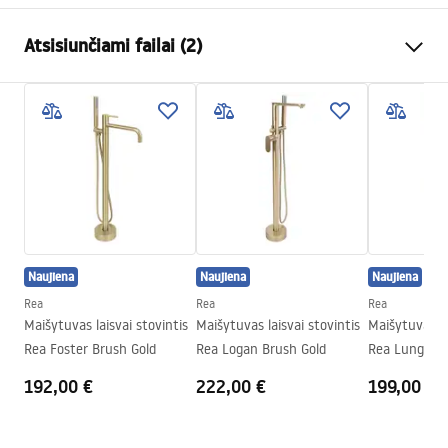
Baterijos Tipas
vonios
Atsisiunčiami failai (2)
Montavimo būdas
Grindinė
Spalva
Šlifuotas auksas
Garantijos sąlygos
Snapelio tipas
Fiksuota
Warranty_Terms_and_Conditions_Faucets_-_5.pdf
Medžiaga
Nerūdijantis plienas, Žalvaris
Snapelio diapazonas
210
mm
Pielęgnacja
Aukštis
1150
mm
Pielegnacja.pdf
Dengimo technologija
PVD
Naujiena
Naujiena
Naujiena
Ryšio skersmuo
15,5 mm
Rea
Rea
Rea
Garantija
5 lat
Maišytuvas laisvai stovintis
Maišytuvas laisvai stovintis
Maišytuvas la
Rea Foster Brush Gold
Rea Logan Brush Gold
Rea Lungo D
Copper
192,00 €
222,00 €
199,00 €