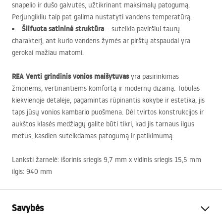
snapelio ir dušo galvutės, užtikrinant maksimalų patogumą.
Perjungikliu taip pat galima nustatyti vandens temperatūrą.
Šlifuota satininė struktūra
– suteikia paviršiui taurų
charakterį, ant kurio vandens žymės ar pirštų atspaudai yra
gerokai mažiau matomi.
REA
Venti grindinis vonios maišytuvas
yra pasirinkimas
žmonėms, vertinantiems komfortą ir modernų dizainą. Tobulas
kiekvienoje detalėje, pagamintas rūpinantis kokybe ir estetika, jis
taps jūsų vonios kambario puošmena. Dėl tvirtos konstrukcijos ir
aukštos klasės medžiagų galite būti tikri, kad jis tarnaus ilgus
metus, kasdien suteikdamas patogumą ir patikimumą.
Lanksti žarnelė: išorinis sriegis 9,7 mm x vidinis sriegis 15,5 mm
ilgis: 940 mm
Savybės