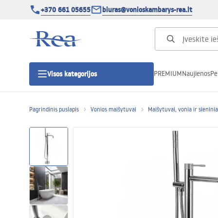
+370 661 05655
biuras@vonioskambarys-rea.lt
PREMIUM
Naujienos
Pe
Visos kategorijos
Pagrindinis puslapis
Vonios maišytuvai
Maišytuvai, vonia ir sienini
Dušo kabinos
Dušo durys
Vonios dušo padėklai
Linijiniai dušo kanalai