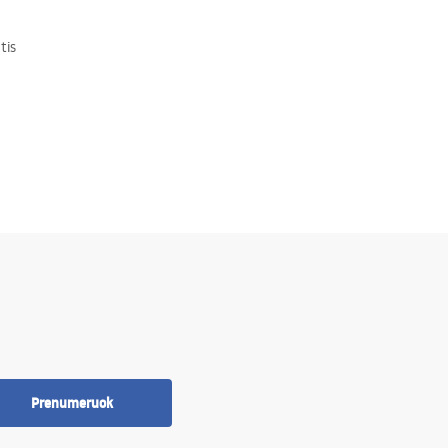
tis
Prenumeruok