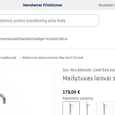
Nemokamas Pristatymas
Nuolaidos 
rkamiausias
Išpardavimas
Apie mus
Kontaktai
ai maišytuvai
Maišytuvas laisvai stovintis Rea Venti Chrome
SKU
:
REA-B9646
ID
:
13487
EAN ko
Maišytuvas laisvai 
179,00 €
Pasirinkite variantą