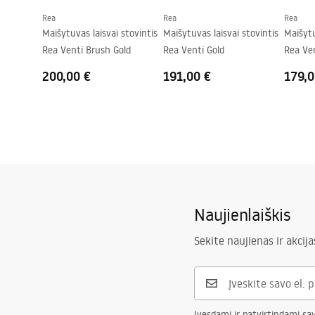
Rea
Rea
Rea
Maišytuvas laisvai stovintis
Maišytuvas laisvai stovintis
Maišytu
Rea Venti Brush Gold
Rea Venti Gold
Rea Ve
200,00 €
191,00 €
179,0
Naujienlaiškis
Sekite naujienas ir akcija
Įvesdami ir patvirtindami sa