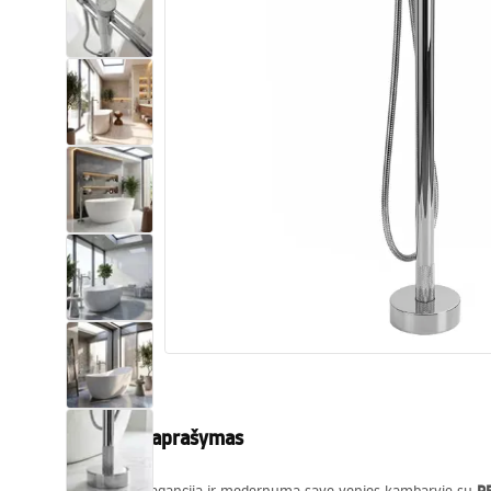
Tualetai
Praustuvas
Vonios ir ekranai
Vonios maišytuvai
Vonios dušai
Virtuvė
Vonios aksesuarai ir baldai
Produkto aprašymas