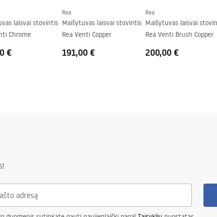
Rea
Rea
vas laisvai stovintis
Maišytuvas laisvai stovintis
Maišytuvas laisvai stovin
nti Chrome
Rea Venti Copper
Rea Venti Brush Copper
0 €
191,00 €
200,00 €
s!
vo duomenis sutinkate gauti naujienlaiškį pagal
Taisyklių
nuostatas.