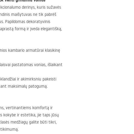
EA
Venti grindiniu vonios
unkcionalumo derinys, kuris sužavės
indinis maišytuvas ne tik pabrėš
us. Papildomas dekoratyvinis
aprastą formą ir įveda elegantišką,
nios kambario armatūrai klasikinę
s laisvai pastatomas vonias, išlaikant
sklandžiai ir akimirksniu pakeisti
krinant maksimalų patogumą.
s, vertinantiems komfortą ir
 kokybe ir estetika, jie taps jūsų
asės medžiagų galite būti tikri,
atikimumą.