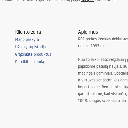
Kliento zona
Apie mus
REA prekės ženklas debiutavo
Mano paskyra
rinkoje 1993 m.
Užsakymų istorija
Grąžinkite produktus
Nuo to laiko, atsižvelgdami į 
Pateikite skundą
papildome pasiūlą naujais, au
madingais gaminiais. Special
ir virtuvės santechnikos gam
importavime. Remdamiesi ilg
garantuojame, kad visi mūsų
100% saugūs sveikatai ir itin