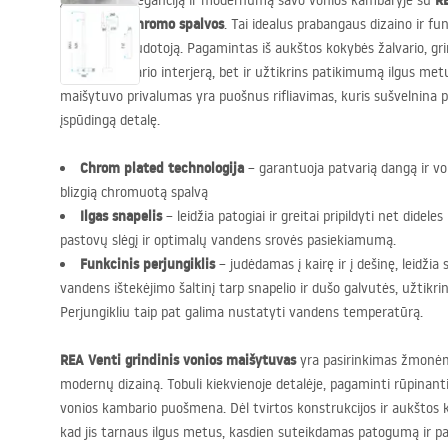
R
Įvertinkite eleganciją ir modernumą savo vonios kambaryje su
maišytuvu chromo spalvos
. Tai idealus prabangaus dizaino ir f
kiekvieną naudotoją. Pagamintas iš aukštos kokybės žalvario, gr
vonios kambario interjerą, bet ir užtikrins patikimumą ilgus met
maišytuvo privalumas yra puošnus rifliavimas, kuris sušvelnina p
įspūdingą detalę.
Chrom plated technologija
– garantuoja patvarią dangą ir vo
blizgią chromuotą spalvą
Ilgas snapelis
– leidžia patogiai ir greitai pripildyti net didele
pastovų slėgį ir optimalų vandens srovės pasiekiamumą.
Funkcinis perjungiklis
– judėdamas į kairę ir į dešinę, leidžia 
vandens ištekėjimo šaltinį tarp snapelio ir dušo galvutės, užti
Perjungikliu taip pat galima nustatyti vandens temperatūrą.
REA
Venti grindinis vonios maišytuvas
yra pasirinkimas žmonėm
modernų dizainą. Tobuli kiekvienoje detalėje, pagaminti rūpinantis
vonios kambario puošmena. Dėl tvirtos konstrukcijos ir aukštos kl
kad jis tarnaus ilgus metus, kasdien suteikdamas patogumą ir p