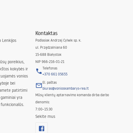
Kontaktas
 Lenkijos
Podlasiak Andrzej Cylwik sp. k.
ul. Przędzalniana 60
15-688 Białystok
jūsų poreikius,
NIP 966-216-01-21
Telefonas
kštos kokybės ir
+370 661 05655
izuojamės vonios
El. paštas
yboje bei
biuras@vonioskambarys-rea.lt
amete patirtimi
Mūsų klientų aptarnavimo komanda dirba darbo
 gaminiai yra
dienomis:
 funkcionalūs.
7:00–15:30
Sekite mus