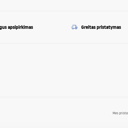
gus apsipirkimas
Greitas pristatymas
Mes prist