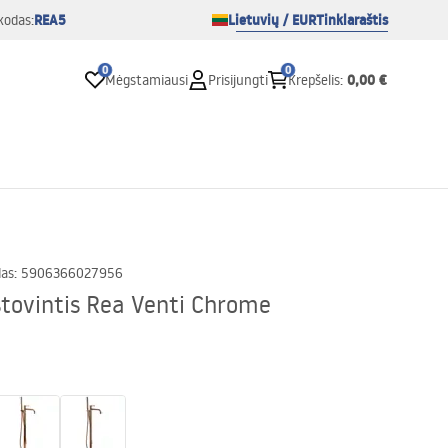
REA5
Lietuvių / EUR
Tinklaraštis
kodas:
0
0
0,00 €
Mėgstamiausi
Prisijungti
Krepšelis
:
das
:
5906366027956
stovintis Rea Venti Chrome