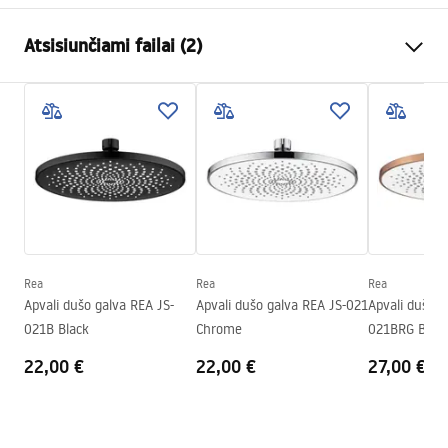
Spalva
Šlifuotas auksas
Atsisiunčiami failai (2)
Medžiaga
Nerūdijantis plienas
Montavimo būdas
Prisukamas
Pielęgnacja
Plotis
300
mm
Pielęgnacja.pdf
Aukštis
2
mm
Gylis
300
mm
Garantijos sąlygos
Garantija
24 mėnesių
Warranty_Terms_and_Conditions_Accessories_-_24.pdf
Rea
Rea
Rea
Apvali dušo galva REA JS-
Apvali dušo galva REA JS-021
Apvali dušo g
021B Black
Chrome
021BRG Brus
22,00 €
22,00 €
27,00 €