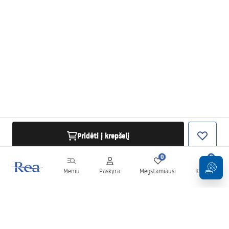
Pridėti į krepšelį
0
0
Meniu
Paskyra
Mėgstamiausi
Krepšelis
Naujienlaiškis