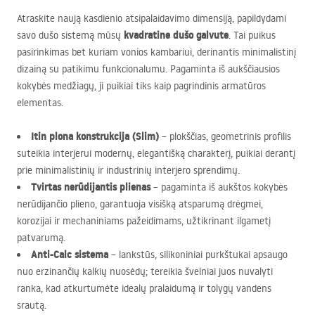
Atraskite naują kasdienio atsipalaidavimo dimensiją, papildydami
kvadratine dušo galvute
savo dušo sistemą mūsų
. Tai puikus
pasirinkimas bet kuriam vonios kambariui, derinantis minimalistinį
dizainą su patikimu funkcionalumu. Pagaminta iš aukščiausios
kokybės medžiagų, ji puikiai tiks kaip pagrindinis armatūros
elementas.
Itin plona konstrukcija (Slim)
– plokščias, geometrinis profilis
suteikia interjerui modernų, elegantišką charakterį, puikiai derantį
prie minimalistinių ir industrinių interjero sprendimų.
Tvirtas nerūdijantis plienas
– pagaminta iš aukštos kokybės
nerūdijančio plieno, garantuoja visišką atsparumą drėgmei,
korozijai ir mechaniniams pažeidimams, užtikrinant ilgametį
patvarumą.
Anti-Calc sistema
– lankstūs, silikoniniai purkštukai apsaugo
nuo erzinančių kalkių nuosėdų; tereikia švelniai juos nuvalyti
ranka, kad atkurtumėte idealų pralaidumą ir tolygų vandens
srautą.