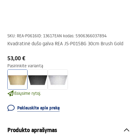
SKU
:
REA-P0616
ID
:
13617
EAN kodas
:
5906366037894
Kvadratinė dušo galva REA JS-P015BG 30cm Brush Gold
53,00 €
Pasirinkite variantą
Išsiųsime rytoj.
Paklauskite apie prekę
Produkto aprašymas