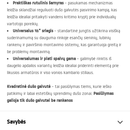
Praktiškas rutulinis šarnyras
– pasukamas mechanizmas
leidžia sklandžiai reguliuoti dušo galvutės pasvirimo kampą, kas
leidžia idealiai pritaikyti vandens kritimo kryptį prie individualių
vartotojo poreikių.
Universalus ½” sriegis
– standartinė jungtis užtikrina visišką
suderinamumą su dauguma rinkoje esančių sieninių, lubinių
rankenų ir paviršinio montavimo sistemų, kas garantuoja greitą ir
be problemų montavimą.
Universalumas ir plati spalvų gama
– galimybė rinktis iš
daugelio apdailos variantų leidžia idealiai priderinti elementą prie
likusios armatūros ir viso vonios kambario stiliaus.
Kvadratinė dušo galvutė
– tai pasiūlymas tiems, kurie ieško
Pasiūlymas
patikimų ir labai estetiškų sprendimų dušo zonai.
galioja tik dušo galvutei be rankenos
Savybės