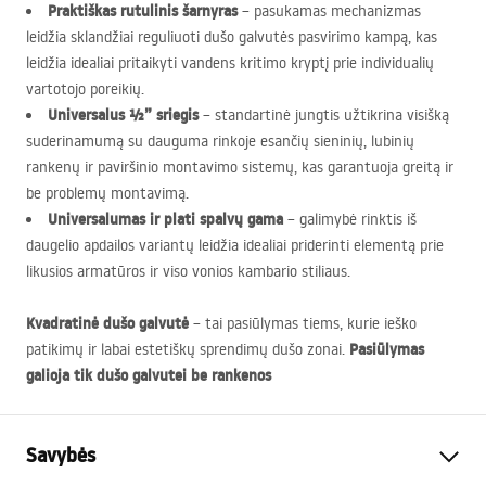
Praktiškas rutulinis šarnyras
– pasukamas mechanizmas
leidžia sklandžiai reguliuoti dušo galvutės pasvirimo kampą, kas
leidžia idealiai pritaikyti vandens kritimo kryptį prie individualių
vartotojo poreikių.
Universalus ½” sriegis
– standartinė jungtis užtikrina visišką
suderinamumą su dauguma rinkoje esančių sieninių, lubinių
rankenų ir paviršinio montavimo sistemų, kas garantuoja greitą ir
be problemų montavimą.
Universalumas ir plati spalvų gama
– galimybė rinktis iš
daugelio apdailos variantų leidžia idealiai priderinti elementą prie
likusios armatūros ir viso vonios kambario stiliaus.
Kvadratinė dušo galvutė
– tai pasiūlymas tiems, kurie ieško
Pasiūlymas
patikimų ir labai estetiškų sprendimų dušo zonai.
galioja tik dušo galvutei be rankenos
Savybės