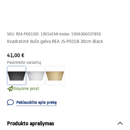
SKU
:
REA-P0613
ID
:
13614
EAN kodas
:
5906366037856
Kvadratinė dušo galva REA JS-P015B 30cm Black
41,00 €
Pasirinkite variantą
Išsiųsime poryt.
Paklauskite apie prekę
Produkto aprašymas