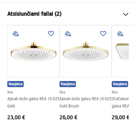
Spalva
Juoda
Atsisiunčiami failai (2)
Medžiaga
Nerūdijantis plienas
Montavimo būdas
Prisukamas
Pielęgnacja
Plotis
300
mm
Pielęgnacja.pdf
Aukštis
2
mm
Gylis
300
mm
Garantijos sąlygos
Garantija
24 mėnesių
Warranty_Terms_and_Conditions_Accessories_-_24.pdf
Naujiena
Naujiena
Naujiena
Rea
Rea
Rea
Apvali dušo galva REA JS-021
Apvali dušo galva REA JS-021
Stačiakampė 
Gold
Gold Brush
galva REA JS
Gold
23,00 €
26,00 €
29,00 €