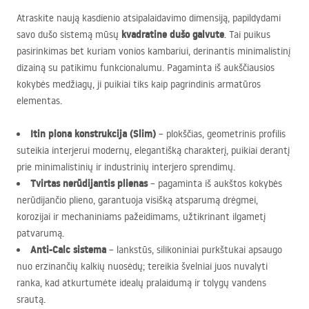
Atraskite naują kasdienio atsipalaidavimo dimensiją, papildydami
kvadratine dušo galvute
savo dušo sistemą mūsų
. Tai puikus
pasirinkimas bet kuriam vonios kambariui, derinantis minimalistinį
dizainą su patikimu funkcionalumu. Pagaminta iš aukščiausios
kokybės medžiagų, ji puikiai tiks kaip pagrindinis armatūros
elementas.
Itin plona konstrukcija (Slim)
– plokščias, geometrinis profilis
suteikia interjerui modernų, elegantišką charakterį, puikiai derantį
prie minimalistinių ir industrinių interjero sprendimų.
Tvirtas nerūdijantis plienas
– pagaminta iš aukštos kokybės
nerūdijančio plieno, garantuoja visišką atsparumą drėgmei,
korozijai ir mechaniniams pažeidimams, užtikrinant ilgametį
patvarumą.
Anti-Calc sistema
– lankstūs, silikoniniai purkštukai apsaugo
nuo erzinančių kalkių nuosėdų; tereikia švelniai juos nuvalyti
ranka, kad atkurtumėte idealų pralaidumą ir tolygų vandens
srautą.