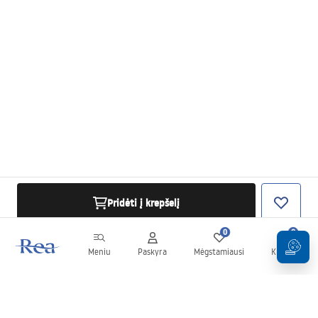
Pridėti į krepšelį
0
0
Meniu
Paskyra
Mėgstamiausi
Krepšelis
Naujienlaiškis